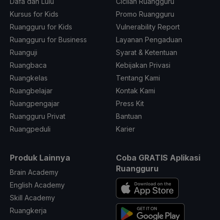
Dafa dan Lulu
Cicilan Ruangguru
Kursus for Kids
Promo Ruangguru
Ruangguru for Kids
Vulnerability Report
Ruangguru for Business
Layanan Pengaduan
Ruanguji
Syarat & Ketentuan
Ruangbaca
Kebijakan Privasi
Ruangkelas
Tentang Kami
Ruangbelajar
Kontak Kami
Ruangpengajar
Press Kit
Ruangguru Privat
Bantuan
Ruangpeduli
Karier
Produk Lainnya
Coba GRATIS Aplikasi
Ruangguru
Brain Academy
English Academy
Skill Academy
Ruangkerja