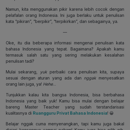
Namun, kita menggunakan pikir karena lebih cocok dengan
pelafalan orang Indonesia. Ini juga berlaku untuk penulisan
kata “pikiran”, “berpikir”, “terpikirkan”, dan sebagainya, ya.
—
Oke, itu dia beberapa informasi mengenai penulisan kata
bahasa Indonesia yang tepat. Bagaimana? Apakah kamu
termasuk salah satu yang sering melakukan kesalahan
penulisan tadi?
Mulai sekarang,
yuk
perbaiki cara penulisan kita, supaya
sesuai dengan aturan yang ada dan
nggak
menyesatkan
orang lain juga, ya!
Hehe
…
Tunjukkan kalau kita bangsa Indonesia, bisa berbahasa
Indonesia yang baik yuk! Kamu bisa mulai dengan belajar
bareng Master Teacher yang sudah terstandarisasi
kualitasnya di
Ruangguru Privat Bahasa Indonesia
! 😀
Belajar nggak cuma menyenangkan, tapi kamu juga bakal
diajari konsepnya sampai paham! Kamu juga bisa pilih nih,