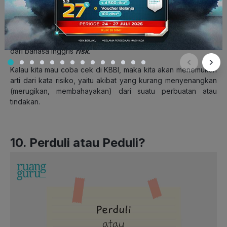
Masih sering menggunakan kata
resiko
? Mulai sekarang, ayo
ubah tulisanmu yang benar menjadi
risiko
! Kata ini diambil
dari bahasa Inggris
risk
.
Kalau kita mau coba cek di KBBI, maka kita akan menemukan
arti dari kata risiko,
yaitu akibat yang kurang menyenangkan
(merugikan, membahayakan) dari suatu perbuatan atau
tindakan.
10. Perduli atau Peduli?