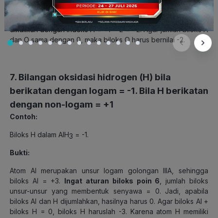
H
O = 0
2
Biloks H = +1. Atom H memiliki indeks 2, sehingga
biloks H
dikalikan dengan indeks H =
+1 x 2 = +2. Agar jumlah biloks H
dan O sama dengan 0, maka biloks O harus bernilai -2.
7. Bilangan oksidasi hidrogen (H) bila
berikatan dengan logam = -1. Bila H berikatan
dengan non-logam = +1
Contoh:
Biloks H dalam AlH
= -1.
3
Bukti:
Atom Al merupakan unsur logam golongan IIIA, sehingga
biloks Al = +3.
Ingat aturan biloks poin 6
, jumlah biloks
unsur-unsur yang membentuk senyawa = 0. Jadi, apabila
biloks Al dan H dijumlahkan, hasilnya harus 0. Agar biloks Al +
biloks H = 0, biloks H haruslah -3. Karena atom H memiliki