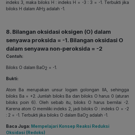
indeks 3, maka biloks H : indeks H = -3 : 3 = -1. Terbukti jika
biloks H dalam AlH
adalah -1.
3
8. Bilangan oksidasi oksigen (O) dalam
senyawa proksida = -1. Bilangan oksidasi O
dalam senyawa non-peroksida = -2
Contoh:
Biloks O dalam BaO
= -1.
2
Bukti:
Atom Ba merupakan unsur logam golongan IIA, sehingga
biloks Ba = +2. Jumlah biloks Ba dan biloks O harus 0 (aturan
biloks poin 6). Oleh sebab itu, biloks O harus bernilai -2.
Karena atom O memiliki indeks 2, jadi biloks O : indeks O = -2
: 2 = -1. Terbukti jika biloks O dalam BaO
adalah -1.
2
Baca Juga:
Mempelajari Konsep Reaksi Reduksi
Oksidasi (Redoks)