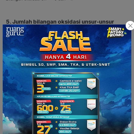
5. Jumlah bilangan oksidasi unsur-unsur
yang membentuk ion = jumlah muatannya
Contoh:
+
NH
= +1
4
Biloks H = +1. Atom H memiliki indeks 4, maka biloks H
+
dikalikan dengan indeks H = +4. Karena jumlah muatan NH
4
= +1, maka biloks N haruslah -3, agar ketika biloks N dan H
dijumlahkan, hasilnya sesuai dengan jumlah muatannya, yaitu
+1.
6. Jumlah bilangan oksidasi unsur-unsur
yang membentuk senyawa = 0
Contoh: