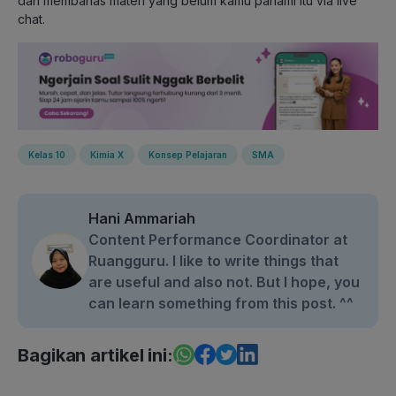
dan membahas materi yang belum kamu pahami itu via live
chat.
Kelas 10
Kimia X
Konsep Pelajaran
SMA
Hani Ammariah
Content Performance Coordinator at
Ruangguru. I like to write things that
are useful and also not. But I hope, you
can learn something from this post. ^^
Bagikan artikel ini: