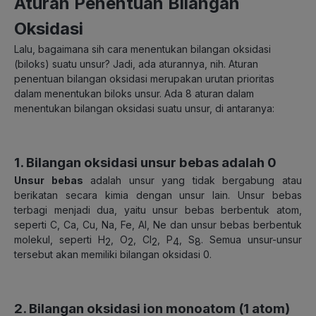
Aturan Penentuan Bilangan
Oksidasi
Lalu, bagaimana sih cara menentukan bilangan oksidasi
(biloks) suatu unsur? Jadi, ada aturannya, nih. Aturan
penentuan bilangan oksidasi merupakan urutan prioritas
dalam menentukan biloks unsur. Ada 8 aturan dalam
menentukan bilangan oksidasi suatu unsur, di antaranya:
1. Bilangan oksidasi unsur bebas adalah 0
Unsur bebas
adalah unsur yang tidak bergabung atau
berikatan secara kimia dengan unsur lain. Unsur bebas
terbagi menjadi dua, yaitu unsur bebas berbentuk atom,
seperti C, Ca, Cu, Na, Fe, Al, Ne dan unsur bebas berbentuk
molekul, seperti H
, O
, Cl
, P
, S
. Semua unsur-unsur
2
2
2
4
8
tersebut akan memiliki bilangan oksidasi 0.
2. Bilangan oksidasi ion monoatom (1 atom)