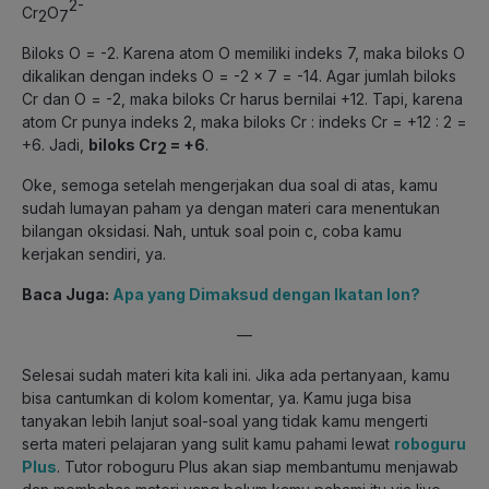
2-
Cr
O
2
7
Biloks O = -2. Karena atom O memiliki indeks 7, maka biloks O
dikalikan dengan indeks O = -2 x 7 = -14. Agar jumlah biloks
Cr dan O = -2, maka biloks Cr harus bernilai +12. Tapi, karena
atom Cr punya indeks 2, maka biloks Cr : indeks Cr = +12 : 2 =
+6. Jadi,
biloks Cr
= +6
.
2
Oke, semoga setelah mengerjakan dua soal di atas, kamu
sudah lumayan paham ya dengan materi cara menentukan
bilangan oksidasi. Nah, untuk soal poin c, coba kamu
kerjakan sendiri, ya.
Baca Juga:
Apa yang Dimaksud dengan Ikatan Ion?
—
Selesai sudah materi kita kali ini. Jika ada pertanyaan, kamu
bisa cantumkan di kolom komentar, ya. Kamu juga bisa
tanyakan lebih lanjut soal-soal yang tidak kamu mengerti
serta materi pelajaran yang sulit kamu pahami lewat
roboguru
Plus
. Tutor roboguru Plus akan siap membantumu menjawab