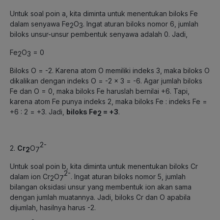
Untuk soal poin a, kita diminta untuk menentukan biloks Fe
dalam senyawa Fe
O
. Ingat aturan biloks nomor 6, jumlah
2
3
biloks unsur-unsur pembentuk senyawa adalah 0. Jadi,
Fe
O
= 0
2
3
Biloks O = -2. Karena atom O memiliki indeks 3, maka biloks O
dikalikan dengan indeks O = -2 x 3 = -6. Agar jumlah biloks
Fe dan O = 0, maka biloks Fe haruslah bernilai +6. Tapi,
karena atom Fe punya indeks 2, maka biloks Fe : indeks Fe =
+6 : 2 = +3. Jadi,
biloks Fe
= +3
.
2
2-
2.
Cr
O
2
7
Untuk soal poin b, kita diminta untuk menentukan biloks Cr
2-
dalam ion Cr
O
. Ingat aturan biloks nomor 5, jumlah
2
7
bilangan oksidasi unsur yang membentuk ion akan sama
dengan jumlah muatannya. Jadi, biloks Cr dan O apabila
dijumlah, hasilnya harus -2.