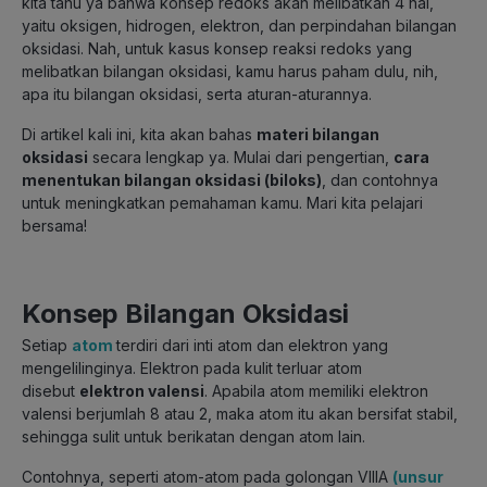
kita tahu ya bahwa konsep redoks akan melibatkan 4 hal,
yaitu oksigen, hidrogen, elektron, dan perpindahan bilangan
oksidasi. Nah, untuk kasus konsep reaksi redoks yang
melibatkan bilangan oksidasi, kamu harus paham dulu, nih,
apa itu bilangan oksidasi, serta aturan-aturannya.
Di artikel kali ini, kita akan bahas
materi bilangan
oksidasi
secara lengkap ya. Mulai dari pengertian,
cara
menentukan bilangan oksidasi (biloks)
, dan contohnya
untuk meningkatkan pemahaman kamu. Mari kita pelajari
bersama!
Konsep Bilangan Oksidasi
Setiap
atom
terdiri dari inti atom dan elektron yang
mengelilinginya. Elektron pada kulit terluar atom
disebut
elektron valensi
. Apabila atom memiliki elektron
valensi berjumlah 8 atau 2, maka atom itu akan bersifat stabil,
sehingga sulit untuk berikatan dengan atom lain.
Contohnya, seperti atom-atom pada golongan VIIIA
(unsur