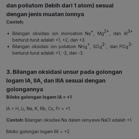
dan poliatom (lebih dari 1 atom) sesuai
dengan jenis muatan ionnya
Contoh:
+
2+
3+
Bilangan oksidasi ion monoatom Na
, Mg
, dan Al
berturut-turut adalah +1, +2, dan +3.
+
2-
3-
Bilangan oksidasi ion poliatom NH
, SO
, dan PO
4
4
4
berturut-turut adalah +1, -2, dan -3.
3. Bilangan oksidasi unsur pada golongan
logam IA, IIA, dan IIIA sesuai dengan
golongannya
Biloks golongan logam IA = +1
IA = H, Li, Na, K, Rb, Cs, Fr = +1.
Contoh:
Bilangan oksidasi Na dalam senyawa NaCl adalah +1.
Biloks golongan logam IIA = +2