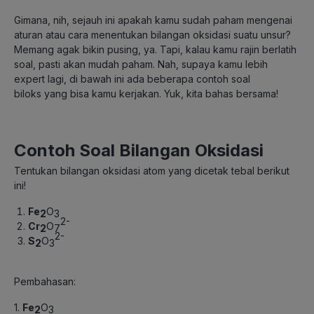
Gimana, nih, sejauh ini apakah kamu sudah paham mengenai
aturan atau cara menentukan bilangan oksidasi suatu unsur?
Memang agak bikin pusing, ya. Tapi, kalau kamu rajin berlatih
soal, pasti akan mudah paham. Nah, supaya kamu lebih
expert lagi, di bawah ini ada beberapa contoh soal
biloks yang bisa kamu kerjakan. Yuk, kita bahas bersama!
Contoh Soal Bilangan Oksidasi
Tentukan bilangan oksidasi atom yang dicetak tebal berikut
ini!
Fe
O
2
3
2-
Cr
O
2
7
2-
S
O
2
3
Pembahasan:
1.
Fe
O
2
3