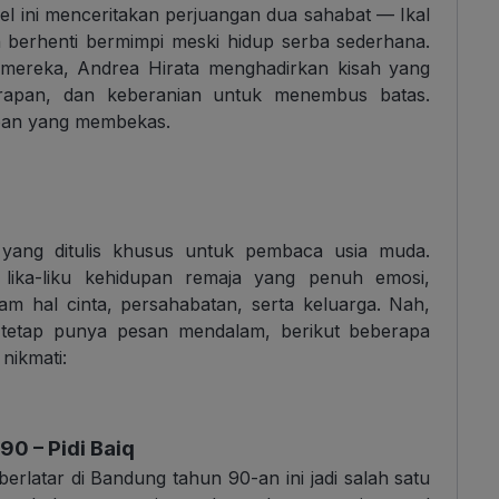
vel ini menceritakan perjuangan dua sahabat — Ikal
h berhenti bermimpi meski hidup serba sederhana.
 mereka, Andrea Hirata menghadirkan kisah yang
arapan, dan keberanian untuk menembus batas.
upan yang membekas.
a yang ditulis khusus untuk pembaca usia muda.
n lika-liku kehidupan remaja yang penuh emosi,
lam hal cinta, persahabatan, serta keluarga. Nah,
i tetap punya pesan mendalam, berikut beberapa
nikmati:
90 – Pidi Baiq
berlatar di Bandung tahun 90-an ini jadi salah satu