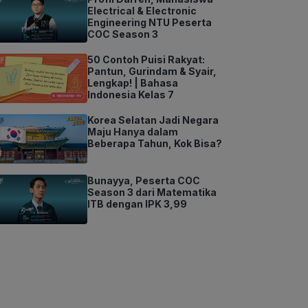
Electrical & Electronic
Engineering NTU Peserta
COC Season 3
50 Contoh Puisi Rakyat:
Pantun, Gurindam & Syair,
Lengkap! | Bahasa
Indonesia Kelas 7
Korea Selatan Jadi Negara
Maju Hanya dalam
Beberapa Tahun, Kok Bisa?
Bunayya, Peserta COC
Season 3 dari Matematika
ITB dengan IPK 3,99