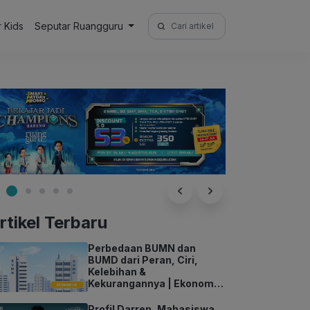
Search
r Kids
Seputar Ruangguru
for:
rtikel Terbaru
Perbedaan BUMN dan
BUMD dari Peran, Ciri,
Kelebihan &
Kekurangannya | Ekonomi
Kelas 11
Profil Darren, Mahasiswa