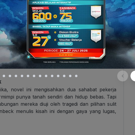
st Hemingway
gan seorang nelayan tua bernama Santiago yang
tengah samudra. Meski tubuhnya lelah dan usianya
padam. Kisah ini bukan cuma tentang pertarungan
g ketekunan, harga diri, dan makna sejati dari
kus filosofi hidup dalam kisah sederhana namun
k
ika, novel ini mengisahkan dua sahabat pekerja
impi punya tanah sendiri dan hidup bebas. Tapi
ungan mereka diuji oleh tragedi dan pilihan sulit
inbeck menulis kisah ini dengan gaya yang lugas,