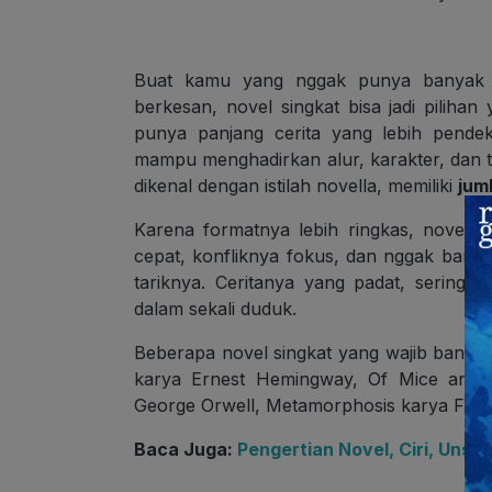
Buat kamu yang nggak punya banyak wa
berkesan, novel singkat bisa jadi pilihan
punya panjang cerita yang lebih pende
mampu menghadirkan alur, karakter, dan te
dikenal dengan istilah novella, memiliki
jum
Karena formatnya lebih ringkas, novel si
cepat, konfliknya fokus, dan nggak banyak
tariknya. Ceritanya yang padat, sering 
dalam sekali duduk.
Beberapa novel singkat yang wajib bange
karya Ernest Hemingway, Of Mice and 
George Orwell, Metamorphosis karya Fran
Baca Juga:
Pengertian Novel, Ciri, Uns