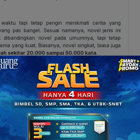
ktu tapi tetap pengin menikmati cerita yang
 yang pas banget. Sesuai namanya, novel jenis ini
k dibandingkan novel pada umumnya, tapi tetap
ma yang kuat. Biasanya, novel singkat, biasa juga
lah sekitar 20.000 sampai 50.000 kata
.
ngkat cenderung langsung ke inti cerita. Alurnya
 subplot yang bertele-tele. Justru di situlah daya
kali meninggalkan kesan yang dalam meski dibaca
t kamu coba antara lain The Old Man and The Sea
Men karya John Steinbeck, Animal Farm karya
z Kafka, dan Sang Pemimpi karya Andrea Hirata.
ur Pembentuk, Struktur, dan Contohnya