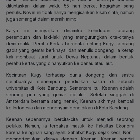
dituntaskan dalam waktu 55 hari berkat kegigihan sang
penulis. Novel ini tidak hanya mengisahkan kisah cinta, namun
juga semangat dalam meraih mimpi.
Karya ini menyajikan dinamika kehidupan seorang
perempuan dan laki-laki yang mengurungkan cita-citanya
demi realita. Perahu Kertas bercerita tentang Kugy, seorang
gadis yang gemar berkhayal dan menulis dongeng. Ia kerap
kali membuat surat untuk Dewa Neptunus dalam bentuk
perahu kertas yang dihanyutkan ke danau atau laut.
Kecintaan Kugy terhadap dunia dongeng dan sastra
membuatnya menempuh pendidikan sastra di sebuah
universitas di Kota Bandung. Sementara itu, Keenan adalah
seorang pria yang gemar melukis. Setelah singgah di
Amsterdam bersama sang nenek, Keenan akhirnya kembali
ke Indonesia dan mengenyam pendidikan di Kota Bandung.
Keenan sebenarnya bercita-cita untuk menjadi seorang
pelukis. Namun, ia terpaksa masuk ke Fakultas Ekonomi
karena keinginan sang ayah. Sahabat Kugy sejak kecil, Noni,
mempertemukan dirinya dengan Keenan. Keenan sendiri