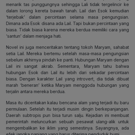
menarik tas punggungnya sehingga Lali tidak tergelincir ke
dalam lorong kereta bawah tanah. Lail dan Esok kemudian
‘terjebak’ dalam percintaan selama masa pengungsian.
Dimana ada Esok disana ada Lail. Tapi bukan percintaan yang
biasa. Tidak biasa karena mereka berdua memiliki cara yang
‘santun’ dalam menjaga hati.
Novel ini juga menceritakan tentang tokoh Maryam, sahabat
setia Lail. Mereka bertemu setelah masa-masa pengungsian
sebelum akhirnya pindah ke panti. Hubungan Maryam dengan
Lail ini sangat akrab. Sementara, Maryam tahu bahwa
hubungan Esok dan Lail itu lebih dari sekadar percintaan
biasa. Dengan karakter Lail yang introvert, dia tidak dibuat
marah ‘beneran’ ketika Maryam menggoda hubungan yang
terjalin antara mereka berdua.
Masa itu diceritakan kalau bencana alam yang terjadi itu baru
permulaan. Setelah itu terjadi musim dingin berkepanjangan.
Daerah subtropis pun bisa turun salju. Kejadian ini membuat
pemerintah meluncurkan sebuah pesawat ulang-alik untuk
mengembalikan ke iklim yang semestinya. Sayangnya, ada
efek jangka panjang yang harus diterima penduduk bumi.