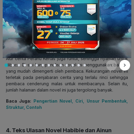
memutuskan untuk menjalin hubungan. Suatu ketika, Keenan
harus kembali ke Jakarta karena harus melanjutkan
perusahaan keluarganya. Kugy dan Keenan pun bertemu
kembali di Kota Jakarta.
Novel Perahu Kertas mengulas kisah menarik tentang
persahabatan, cinta, dan impian. Karya tulis ini memuat kisah
realistis yang kerap dialami oleh kebanyakan remaja.
Alur cerita Perahu Kertas juga runtut, sehingga nyaman untuk
dibaca. Di sisi lain, penulisan novel ini menggunakan bahasa
yang mudah dimengerti oleh pembaca. Kekurangan novel ini
terletak pada penjabaran cerita yang terlalu rinci sehingga
pembaca cenderung malas untuk membacanya. Selain itu,
jumlah halaman dalam novel ini juga tergolong banyak.
Baca Juga:
Pengertian Novel, Ciri, Unsur Pembentuk,
Struktur, Contoh
4. Teks Ulasan Novel Habibie dan Ainun