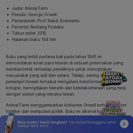
Judul: Animal Farm
Penulis: George Orwell
Penerjemah: Prof. Bakdi Soemanto
Penerbit: Bentang Pustaka
Tahun terbit: 2015
Halaman buku: 144 hlm
Buku yang terbit pertama kali pada tahun 1945 ini
menceritakan kisah para hewan di sebuah peternakan yang
memberontak terhadap pemiliknya untuk menciptakan
masyarakat yang adil dan setara. Tetapi, seiring waktu, para
pemimpin hewan tersebut mengalami transformasi dan
korupsi, menciptakan hierarki dan ketidaksetaraan yang mirip
dengan sistem yang mereka lawan.
Animal Farm menggambarkan kritisisme Orwell terhadap rezim
totaliter dan manipulasi politik. Buku ini dikenal karena
kemampuannya menyampaikan pesan politik dan sosial
Mau materi lebih lengkap?
Yuk install Ruangguru untuk
melalui alegori yang dapat diartikan dalam berbagai konteks.
belajar lebih seru!