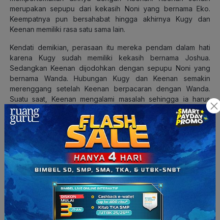
merupakan sepupu dari kekasih Noni yang bernama Eko.
Keempatnya pun bersahabat hingga akhirnya Kugy dan
Keenan memiliki rasa satu sama lain.
Kendati demikian, perasaan itu mereka pendam dalam hati
karena Kugy sudah memiliki kekasih bernama Joshua.
Sedangkan Keenan dijodohkan dengan sepupu Noni yang
bernama Wanda. Hubungan Kugy dan Keenan semakin
merenggang setelah Keenan berpacaran dengan Wanda.
Suatu saat, Keenan mengalami masalah sehingga ia harus
mengakhiri hubungannya dengan Wanda.
Masalah keluarga dan patah hati yang dialaminya membuat
Keenan meninggalkan kehidupan di Kota Bandung. Ia pun
pergi ke Bali dan bertemu dengan Pak Wayan yang memiliki
hobi melukis.
Selama menetap di Pulau Dewata, Keenan mulai melanjutkan
bakatnya di bidang seni lukis. Ia juga jatuh cinta dengan
keponakan Pak Wayan, Luhde Laksmi. Di sisi lain, Kugy
bekerja di Jakarta sebagai
copywriter
. Dia bertemu dengan
Remi, atasan dan sahabat kakaknya. Keduanya jatuh cinta dan