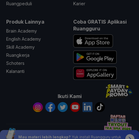
Ruangpeduli
Karier
Produk Lainnya
Coba GRATIS Aplikasi
Ruangguru
Brain Academy
English Academy
Skill Academy
Ruangkerja
Schoters
Kalananti
Ikuti Kami
© 2026 All Rights Reserved PT. Ruang Raya Indonesia
Mau materi lebih lengkap?
Yuk install Ruangguru untuk