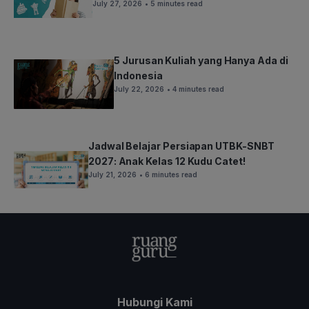
July 27, 2026
• 5 minutes read
5 Jurusan Kuliah yang Hanya Ada di
Indonesia
July 22, 2026
• 4 minutes read
Jadwal Belajar Persiapan UTBK-SNBT
2027: Anak Kelas 12 Kudu Catet!
July 21, 2026
• 6 minutes read
Hubungi Kami