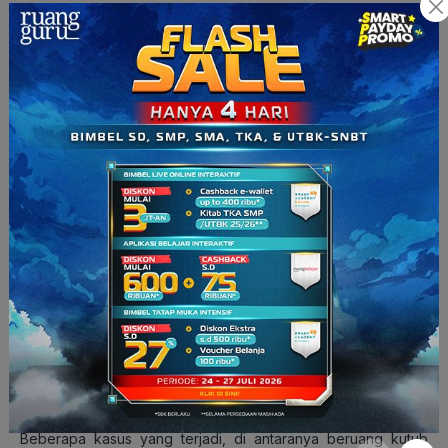
tahun 2023.
Pemanasan laut juga berpotensi menciptakan badai topan
yang lebih kuat. Pemanasan suhu di kutub dan pegunungan
tinggi menyebabkan banjir gletser atau runtuhnya bongkahan
es raksasa. Eits, tidak hanya itu saja! Curah hujan yang lebih
ekstrem dari biasanya bisa menyebabkan banjir dan tanah
longsor.
Baca Juga:
Bencana Alam: Pengertian, Jenis, Contoh &
Dampaknya
7. Kepunahan Keanekaragaman
Hayati
Pemanasan global mengganggu habitat alami dan
mempercepat kepunahan banyak spesies. Hewan dan
tumbuhan yang tidak bisa beradaptasi dengan cepat akan
kehilangan tempat tinggal atau sumber makanannya.
Beberapa kasus yang terjadi, di antaranya beruang kutub