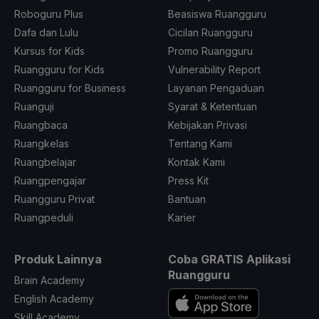
Roboguru Plus
Beasiswa Ruangguru
Dafa dan Lulu
Cicilan Ruangguru
Kursus for Kids
Promo Ruangguru
Ruangguru for Kids
Vulnerability Report
Ruangguru for Business
Layanan Pengaduan
Ruanguji
Syarat & Ketentuan
Ruangbaca
Kebijakan Privasi
Ruangkelas
Tentang Kami
Ruangbelajar
Kontak Kami
Ruangpengajar
Press Kit
Ruangguru Privat
Bantuan
Ruangpeduli
Karier
Produk Lainnya
Coba GRATIS Aplikasi
Ruangguru
Brain Academy
English Academy
Skill Academy