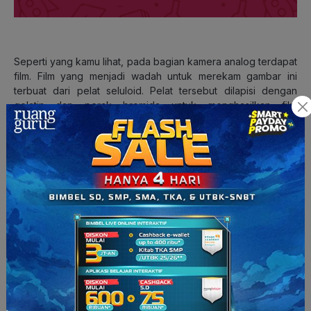
Seperti yang kamu lihat, pada bagian kamera analog terdapat
film. Film yang menjadi wadah untuk merekam gambar ini
terbuat dari pelat seluloid. Pelat tersebut dilapisi dengan
gelatin dan perak bromida untuk menghasilkan film
negatifnya.
Baca Juga:
Kenali Bagian-Bagian Mikroskop & Cara
Menggunakannya, Yuk!
Film negatif tersebut dipakai untuk menghasilkan hasil positif
atau foto asli dengan cara ‘dicuci’. Kamu pasti tidak asing kan
dengan kata-kata “cuci foto”? Mencuci foto bukan berarti
mencuci dengan sabun seperti kita sehari-hari ya, tetapi plat
film tersebut dicuci dengan bahan kimia tertentu.