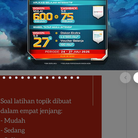
ru Live (Sumber: Youtube Ruangguru)
 di Instagram atau YouTube Live Ruangguru? Nah,
ive
lho
. Mulai dari bahas berbagai materi pelajaran,
alnya setiap Senin Rabu Kamis. Kamu juga bisa cek
ya atau ikut kirim pertanyaan untuk pembahasan
di pertengahan Juli nanti saat kamu masuk sekolah,