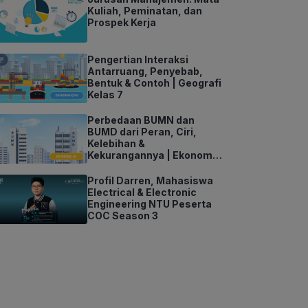
Kuliah, Peminatan, dan
Prospek Kerja
Pengertian Interaksi
Antarruang, Penyebab,
Bentuk & Contoh | Geografi
Kelas 7
Perbedaan BUMN dan
BUMD dari Peran, Ciri,
Kelebihan &
Kekurangannya | Ekonomi
Kelas 11
Profil Darren, Mahasiswa
Electrical & Electronic
Engineering NTU Peserta
COC Season 3