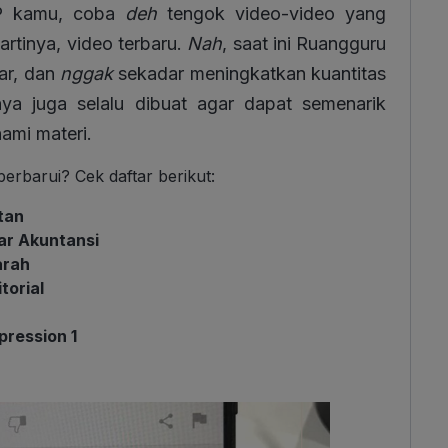
HP kamu, coba
deh
tengok video-video yang
rtinya, video terbaru.
Nah
, saat ini Ruangguru
jar, dan
nggak
sekadar meningkatkan kuantitas
snya juga selalu dibuat agar dapat semenarik
mi materi.
erbarui? Cek daftar berikut:
utan
ar Akuntansi
arah
torial
pression 1