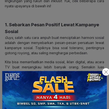
lingkungan yang rukun dan inklusif.
Yuk
, cek beberapa cara
nyata upayanya di bawah ini!
1. Sebarkan Pesan Positif Lewat Kampanye
Sosial
Guys
, salah satu cara ampuh buat menciptakan harmoni sosial
adalah dengan menyebarkan pesan-pesan persatuan lewat
kampanye sosial. Topiknya bisa soal toleransi, pentingnya
gotong royong, atau saling menghargai perbedaan.
Kita bisa memanfaatkan media sosial, iklan digital, atau acara
TV buat menjangkau lebih banyak orang. Semakin luas
penyebarannya, makin banyak juga yang terinspirasi. Jadi,
jangan ragu buat ikut terlibat atau bahkan bikin kampanye
sendiri, ya!
2. Buka Ruang Dialog dan Audiensi Publik
Komunikasi terbuka itu kunci utama menjaga kerukunan.