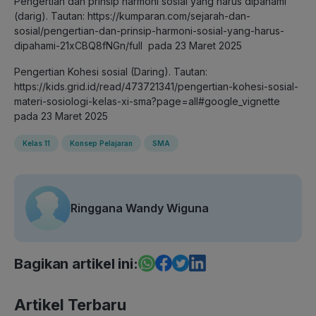
Pengertian dan prinsip harmoni sosial yang harus dipahami
(darig). Tautan:
https://kumparan.com/sejarah-dan-
sosial/pengertian-dan-prinsip-harmoni-sosial-yang-harus-
dipahami-21xCBQ8fNGn/full
pada 23 Maret 2025
Pengertian Kohesi sosial (Daring). Tautan:
https://kids.grid.id/read/473721341/pengertian-kohesi-sosial-
materi-sosiologi-kelas-xi-sma?page=all#google_vignette
pada 23 Maret 2025
Kelas 11
Konsep Pelajaran
SMA
Ringgana Wandy Wiguna
Bagikan artikel ini:
Artikel Terbaru