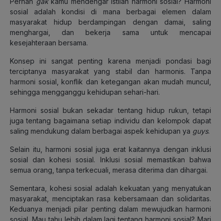
Pernah
gak
kamu mendengar istilah harmoni sosial? Harmoni
sosial adalah kondisi di mana berbagai elemen dalam
masyarakat hidup berdampingan dengan damai, saling
menghargai, dan bekerja sama untuk mencapai
kesejahteraan bersama.
Konsep ini sangat penting karena menjadi pondasi bagi
terciptanya masyarakat yang stabil dan harmonis. Tanpa
harmoni sosial, konflik dan ketegangan akan mudah muncul,
sehingga mengganggu kehidupan sehari-hari.
Harmoni sosial bukan sekadar tentang hidup rukun, tetapi
juga tentang bagaimana setiap individu dan kelompok dapat
saling mendukung dalam berbagai aspek kehidupan ya
guys
.
Selain itu, harmoni sosial juga erat kaitannya dengan inklusi
sosial dan kohesi sosial. Inklusi sosial memastikan bahwa
semua orang, tanpa terkecuali, merasa diterima dan dihargai.
Sementara, kohesi sosial adalah kekuatan yang menyatukan
masyarakat, menciptakan rasa kebersamaan dan solidaritas.
Keduanya menjadi pilar penting dalam mewujudkan harmoni
sosial. Mau tahu lebih dalam lagi tentang harmoni sosial? Mari