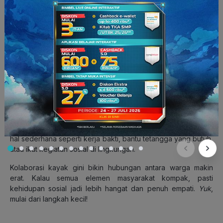
Lewat dialog atau audiensi publik, masyarakat, tokoh agama,
dan pemerintah bisa duduk bareng, ngobrolin masalah, dan
cari solusi bersama.
Ini juga jadi cara buat para pemangku kebijakan ngerti
langsung kebutuhan masyarakat. Jadi, kalau ada forum
diskusi di sekitar kalian, jangan ragu buat hadir dan suarakan
pendapatmu. Suara kita penting, lho!
3. Gotong Royong Lewat Aksi Sosial
Harmoni sosial itu tanggung jawab bareng. Kita bisa mulai dari
hal sederhana seperti kerja bakti, bantu tetangga yang butuh,
atau ikut kegiatan sosial di lingkungan.
Kolaborasi kayak gini bikin hubungan antara warga makin
erat. Kalau semua elemen masyarakat kompak, pasti
kehidupan sosial jadi lebih hangat dan penuh empati.
Yuk
,
mulai dari langkah kecil!