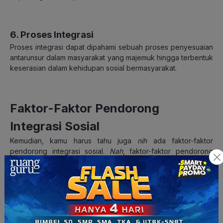
6. Proses Integrasi
Proses integrasi dapat dipahami sebuah proses penyesuaian
antarunsur dalam masyarakat yang majemuk hingga terbentuk
keserasian dalam kehidupan sosial bermasyarakat.
Faktor-Faktor Pendorong
Integrasi Sosial
Kemudian, kamu harus tahu juga
nih
ada faktor-faktor
pendorong integrasi sosial.
Nah
, faktor-faktor pendorong
integrasi sosial antara lain:
Toleransi terhadap perbedaan
Kesempatan yang seimbang dalam bidang ekonomi
Sikap saling menghargai orang lain
Sikap terbuka dari golongan yang berkuasa dalam
masyarakat