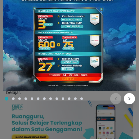
Persamaan dalam unsur-unsur kebudayaan
Perkawinan campuran (
amalgamation
)
Adanya musuh bersama dari luar
Baca Juga:
Upaya Pemecahan Konflik dengan Integrasi
dan Reintegrasi Sosial
—
Gimana
guys
? Sudah paham
kan
proses integrasi sosial itu
apa? Kalau masih bingung, jangan khawatir. Gabung
yuk
di
ruangbelajar
! Ada banyak video belajar dengan animasi
yang seru dan menarik. Pastinya
gak bikin
bosen
kamu
belajar.