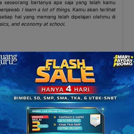
ka seseorang bertanya apa saja yang telah kamu
 menjawab
I learn a lot of things
. Kamu akan terlihat
setiap hal yang memang telah dipelajari olehmu di
ysics, and economy at school
.
g meragukan hal yang kamu ucapkan. Misalnya,
I
 bathroom
. Padahal, bisa jadi suatu hari kamu lupa
u harus lebih berhati-hati dalam setiap kalimat
sampai ada yang berkontradiksi. Oleh sebab itu,
 kata
always
. Kamu bisa menggunakan kata
always
instruksi dan perintah. Misalnya,
always turn off
apabila menggunakan kata
maybe
. Hal ini terutama