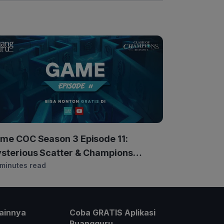
me COC Season 3 Episode 11:
sterious Scatter & Champions
 minutes read
sidence
ainnya
Coba GRATIS Aplikasi
Ruangguru