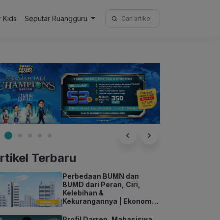
Search
r Kids
Seputar Ruangguru
for:
rtikel Terbaru
Perbedaan BUMN dan
BUMD dari Peran, Ciri,
Kelebihan &
Kekurangannya | Ekonomi
Kelas 11
Profil Darren, Mahasiswa