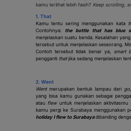
kamu terlihat lebih fasih?
Keep scrolling, s
1. That
Kamu tentu sering menggunakan kata
t
Contohnya:
the bottle that has blue s
menjelaskan suatu benda. Kesalahan yang
tersebut untuk menjelaskan seseorang. Mi
Contoh tersebut tidak benar ya,
smart 
pengganti
that
jika sedang menjelaskan te
2. Went
Went
merupakan bentuk lampau dari
go
yang bisa kamu gunakan sebagai pengg
atau
flew
untuk menjelaskan aktivitasmu p
kamu pergi ke Surabaya menggunakan pe
holiday I flew to Surabaya
dibanding deng