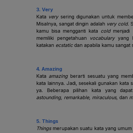
3. Very
Kata
very
sering digunakan untuk member
Misalnya, sangat dingin adalah
very cold
. 
kamu bisa mengganti kata
cold
menjadi
memiliki pengetahuan
vocabulary
yang 
katakan
ecstatic
dan apabila kamu sangat 
4. Amazing
Kata
amazing
berarti sesuatu yang memb
kata lainnya. Jadi, sesekali gunakan kata 
ya. Beberapa pilihan kata yang dap
astounding, remarkable, miraculous,
dan
m
5. Things
Things
merupakan suatu kata yang umum da