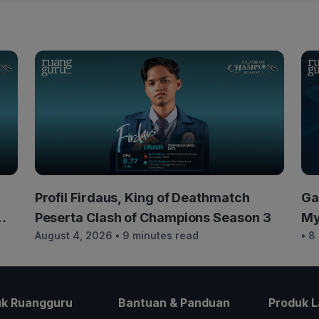
&
Profil Firdaus, King of Deathmatch
Ga
Peserta Clash of Champions Season 3
My
August 4, 2026
• 9 minutes read
• 8
Re
uk Ruangguru
Bantuan & Panduan
Produk L