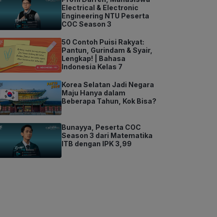
Electrical & Electronic
Engineering NTU Peserta
COC Season 3
50 Contoh Puisi Rakyat:
Pantun, Gurindam & Syair,
Lengkap! | Bahasa
Indonesia Kelas 7
Korea Selatan Jadi Negara
Maju Hanya dalam
Beberapa Tahun, Kok Bisa?
Bunayya, Peserta COC
Season 3 dari Matematika
ITB dengan IPK 3,99