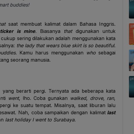
mart buddies!
hat
saat membuat kalimat dalam Bahasa Inggris.
ticker is mine
. Biasanya
that
digunakan untuk
 cukup sering dilakukan adalah menggunakan kata
salnya:
the lady that wears blue skirt is so beautiful
.
buddies
. Kamu harus menggunakan
who
sebagai
ntang seorang manusia.
, yang berarti pergi. Ternyata ada beberapa kata
anti
went
, lho. Coba gunakan
walked
,
drove
,
ran
,
ergi ke suatu tempat. Misalnya, saat liburan lalu
sawat. Nah, coba sampaikan dengan kalimat
last
an
last holiday I went to Surabaya
.