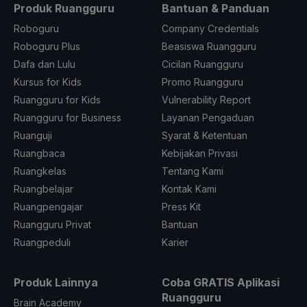
Produk Ruangguru
Bantuan & Panduan
Roboguru
Company Credentials
Roboguru Plus
Beasiswa Ruangguru
Dafa dan Lulu
Cicilan Ruangguru
Kursus for Kids
Promo Ruangguru
Ruangguru for Kids
Vulnerability Report
Ruangguru for Business
Layanan Pengaduan
Ruanguji
Syarat & Ketentuan
Ruangbaca
Kebijakan Privasi
Ruangkelas
Tentang Kami
Ruangbelajar
Kontak Kami
Ruangpengajar
Press Kit
Ruangguru Privat
Bantuan
Ruangpeduli
Karier
Produk Lainnya
Coba GRATIS Aplikasi
Ruangguru
Brain Academy