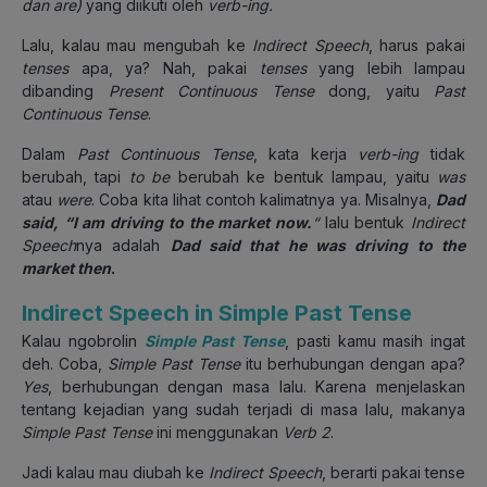
dan are)
yang diikuti oleh
verb-ing.
Lalu, kalau mau mengubah ke
Indirect Speech
, harus pakai
tenses
apa, ya? Nah, pakai
tenses
yang lebih lampau
dibanding
Present Continuous Tense
dong, yaitu
Past
Continuous Tense
.
Dalam
Past Continuous Tense
, kata kerja
verb-ing
tidak
berubah, tapi
to be
berubah ke bentuk lampau, yaitu
was
atau
were
. Coba kita lihat contoh kalimatnya ya. Misalnya,
Dad
said, “I am driving to the market now.
“
lalu bentuk
Indirect
Speech
nya adalah
Dad said that he was driving to the
market then
.
Indirect Speech in Simple Past Tense
Kalau ngobrolin
Simple Past Tense
, pasti kamu masih ingat
deh. Coba,
Simple Past Tense
itu berhubungan dengan apa?
Yes
, berhubungan dengan masa lalu. Karena menjelaskan
tentang kejadian yang sudah terjadi di masa lalu, makanya
Simple Past Tense
ini menggunakan
Verb 2
.
Jadi kalau mau diubah ke
Indirect Speech
, berarti pakai tense