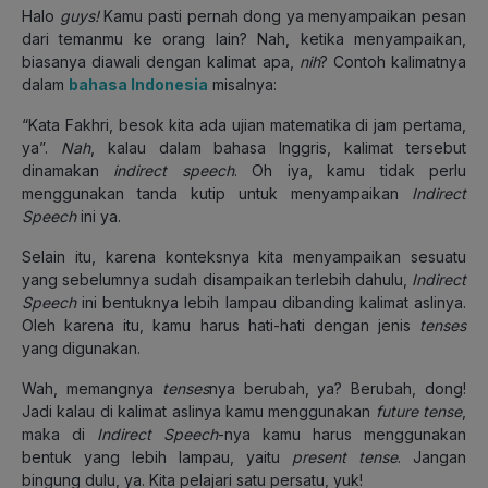
Halo
guys!
Kamu pasti pernah dong ya menyampaikan pesan
dari temanmu ke orang lain? Nah, ketika menyampaikan,
biasanya diawali dengan kalimat apa,
nih
? Contoh kalimatnya
dalam
bahasa Indonesia
misalnya:
“Kata Fakhri, besok kita ada ujian matematika di jam pertama,
ya”.
Nah
, kalau dalam bahasa Inggris, kalimat tersebut
dinamakan
indirect speech
. Oh iya, kamu tidak perlu
menggunakan tanda kutip untuk menyampaikan
Indirect
Speech
ini ya.
Selain itu, karena konteksnya kita menyampaikan sesuatu
yang sebelumnya sudah disampaikan terlebih dahulu,
Indirect
Speech
ini bentuknya lebih lampau dibanding kalimat aslinya.
Oleh karena itu, kamu harus hati-hati dengan jenis
tenses
yang digunakan.
Wah, memangnya
tenses
nya berubah, ya? Berubah, dong!
Jadi kalau di kalimat aslinya kamu menggunakan
future tense
,
maka di
Indirect Speech
-nya kamu harus menggunakan
bentuk yang lebih lampau, yaitu
present tense
. Jangan
bingung dulu, ya. Kita pelajari satu persatu, yuk!