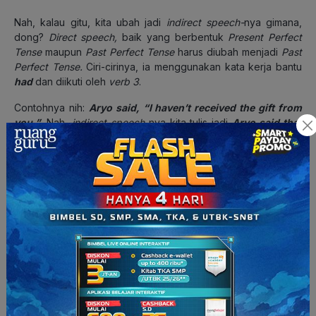
Nah, kalau gitu, kita ubah jadi
indirect speech-
nya gimana,
dong?
Direct speech,
baik yang berbentuk
Present Perfect
Tense
maupun
Past Perfect Tense
harus diubah menjadi
Past
Perfect Tense.
Ciri-cirinya, ia menggunakan kata kerja bantu
had
dan diikuti oleh
verb 3
.
Contohnya nih:
Aryo said, “I haven’t received the gift from
you.”
.
Nah,
indirect speech-
nya kita tulis jadi
Aryo said that
he hadn’t received the gift from me
.
Indirect Speech with Modals
Nah, ternyata ada lagi nih yang bisa berubah dalam
Indirect
Speech
.
Modals
juga bisa berubah ternyata. Ada beberapa
modals
yang sering digunakan dalam sebuah kalimat. Yuk,
kita bahas satu persatu bagaimana perubahannya kalau
digunakan di dalam
Indirect Speech
.
Can
Can
adalah salah satu
modal
yang paling umum digunakan
dalam bahasa Inggris.
Can
dapat digunakan untuk