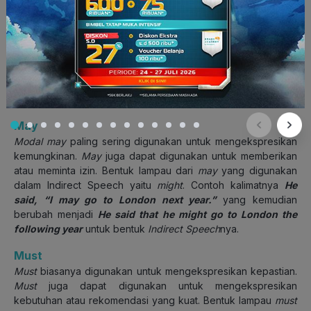
mengekspresikan kemampuan, permintaan, bahkan
kemungkinan. Banyak juga, ya. Kalau kamu ingin
menggunakan
can
dalam Indirect Speech, kamu harus
menggunakan bentuk lampau dari
can
, yaitu
could
.
Contoh kalimatnya seperti ini, nih:
She said, “I can visit your
house next week.”
yang kemudian berubah menjadi
She said
that she could visit my house the following week.
May
Modal may
paling sering digunakan untuk mengekspresikan
kemungkinan.
May
juga dapat digunakan untuk memberikan
atau meminta izin. Bentuk lampau dari
may
yang digunakan
dalam Indirect Speech yaitu
might
. Contoh kalimatnya
He
said, “I may go to London next year.”
yang kemudian
berubah menjadi
He said that he might go to London the
following year
untuk bentuk
Indirect Speech
nya.
Must
Must
biasanya digunakan untuk mengekspresikan kepastian.
Must
juga dapat digunakan untuk mengekspresikan
kebutuhan atau rekomendasi yang kuat. Bentuk lampau
must