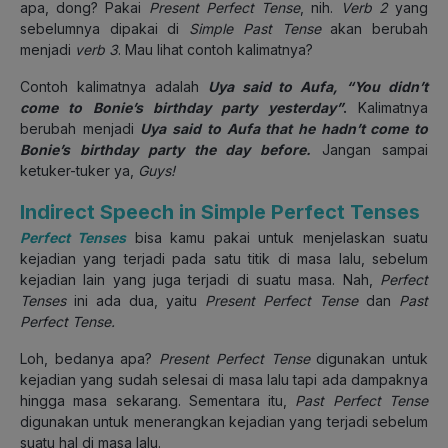
apa, dong? Pakai
Present Perfect Tense
, nih.
Verb 2
yang
sebelumnya dipakai di
Simple Past Tense
akan berubah
menjadi
verb 3
. Mau lihat contoh kalimatnya?
Contoh kalimatnya adalah
Uya said to Aufa, “You didn’t
come to Bonie’s birthday party yesterday”
.
Kalimatnya
berubah menjadi
Uya said to Aufa that he hadn’t come to
Bonie’s birthday party the day before.
Jangan sampai
ketuker-tuker ya,
Guys!
Indirect Speech in Simple Perfect Tenses
Perfect Tenses
bisa kamu pakai untuk menjelaskan suatu
kejadian yang terjadi pada satu titik di masa lalu, sebelum
kejadian lain yang juga terjadi di suatu masa. Nah,
Perfect
Tenses
ini ada dua, yaitu
Present Perfect Tense
dan
Past
Perfect Tense.
Loh, bedanya apa?
Present Perfect Tense
digunakan untuk
kejadian yang sudah selesai di masa lalu tapi ada dampaknya
hingga masa sekarang. Sementara itu,
Past Perfect Tense
digunakan untuk menerangkan kejadian yang terjadi sebelum
suatu hal di masa lalu.