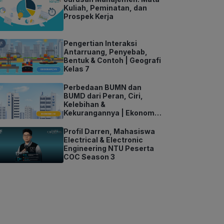
Kuliah, Peminatan, dan
Prospek Kerja
Pengertian Interaksi
Antarruang, Penyebab,
Bentuk & Contoh | Geografi
Kelas 7
Perbedaan BUMN dan
BUMD dari Peran, Ciri,
Kelebihan &
Kekurangannya | Ekonomi
Kelas 11
Profil Darren, Mahasiswa
Electrical & Electronic
Engineering NTU Peserta
COC Season 3