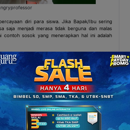
angryprofessor
ercayaan diri para siswa. Jika Bapak/Ibu sering
isa saja menjadi merasa tidak berguna dan malas
ai contoh sosok yang menerapkan hal ini adalah
 belakang, kemampuan, dan karakter yang berbeda-
jar oleh seorang guru, membuat guru seringkali
, tindakan tersebut bisa dibilang kurang adil.
 para guru pada saat proses penilaian. Tak jarang
h tinggi keapada siswa yang disukai, begitu juga
enilaian bisa saja menghambat perkembangan para
upaya untuk menghargai para siswa sesuai dengan
, proses penilaian ini sebaiknya dilakukan secara