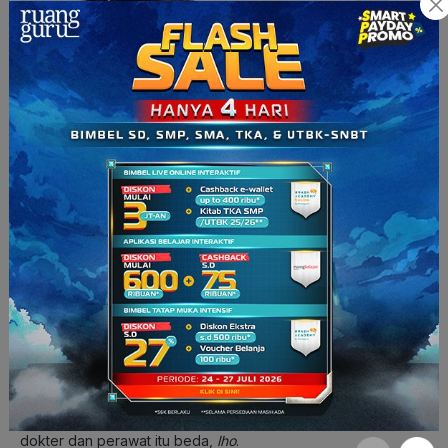
Kamu harus belajar komunikasi yang baik
(Sumber: mejoresfotos.eu)
Masih banyak yang beranggapan bahwa mengambil jurusan
keperawatan itu nanggung, kenapa
nggak
langsung aja jadi
dokter. Padahal, konsep pendidikan dan pelayanan antara
dokter dan perawat itu beda,
lho
.