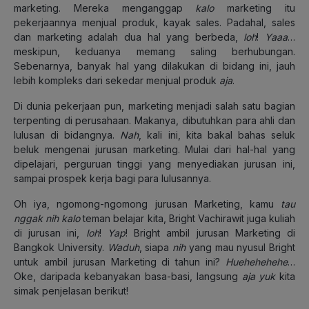
marketing. Mereka menganggap
kalo
marketing itu
pekerjaannya menjual produk, kayak sales. Padahal, sales
dan marketing adalah dua hal yang berbeda,
loh
!
Yaaa
…
meskipun, keduanya memang saling berhubungan.
Sebenarnya, banyak hal yang dilakukan di bidang ini, jauh
lebih kompleks dari sekedar menjual produk
aja
.
Di dunia pekerjaan pun, marketing menjadi salah satu bagian
terpenting di perusahaan. Makanya, dibutuhkan para ahli dan
lulusan di bidangnya.
Nah
, kali ini, kita bakal bahas seluk
beluk mengenai jurusan marketing. Mulai dari hal-hal yang
dipelajari, perguruan tinggi yang menyediakan jurusan ini,
sampai prospek kerja bagi para lulusannya.
Oh iya, ngomong-ngomong jurusan Marketing, kamu
tau
nggak nih kalo
teman belajar kita, Bright Vachirawit juga kuliah
di jurusan ini,
loh
!
Yap
! Bright ambil jurusan Marketing di
Bangkok University.
Waduh
, siapa
nih
yang mau nyusul Bright
untuk ambil jurusan Marketing di tahun ini?
Huehehehehe
…
Oke, daripada kebanyakan basa-basi, langsung
aja yuk
kita
simak penjelasan berikut!