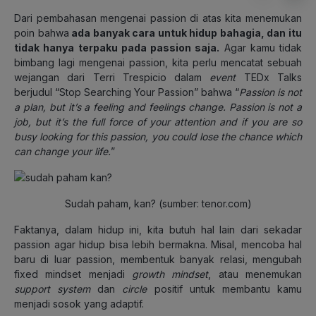
Dari pembahasan mengenai passion di atas kita menemukan
poin bahwa
ada banyak cara untuk hidup bahagia, dan itu
tidak hanya terpaku pada passion saja.
Agar kamu tidak
bimbang lagi mengenai passion, kita perlu mencatat sebuah
wejangan dari Terri Trespicio dalam
event
TEDx Talks
berjudul “Stop Searching Your Passion” bahwa “
Passion is not
a plan, but it’s a feeling and feelings change. Passion is not a
job, but it’s the full force of your attention and if you are so
busy looking for this passion, you could lose the chance which
can change your life.
”
Sudah paham, kan? (sumber: tenor.com)
Faktanya, dalam hidup ini, kita butuh hal lain dari sekadar
passion agar hidup bisa lebih bermakna. Misal, mencoba hal
baru di luar passion, membentuk banyak relasi, mengubah
fixed mindset menjadi
growth mindset
, atau menemukan
support system
dan
circle
positif untuk membantu kamu
menjadi sosok yang adaptif.