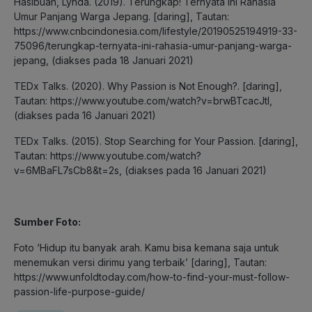
Hasibuan, Lynda. (2019). Terungkap! Ternyata Ini Rahasia
Umur Panjang Warga Jepang. [daring], Tautan:
https://www.cnbcindonesia.com/lifestyle/20190525194919-33-
75096/terungkap-ternyata-ini-rahasia-umur-panjang-warga-
jepang, (diakses pada 18 Januari 2021)
TEDx Talks. (2020). Why Passion is Not Enough?. [daring],
Tautan: https://www.youtube.com/watch?v=brwBTcacJtI,
(diakses pada 16 Januari 2021)
TEDx Talks. (2015). Stop Searching for Your Passion. [daring],
Tautan: https://www.youtube.com/watch?
v=6MBaFL7sCb8&t=2s, (diakses pada 16 Januari 2021)
Sumber Foto:
Foto ‘Hidup itu banyak arah. Kamu bisa kemana saja untuk
menemukan versi dirimu yang terbaik’ [daring], Tautan:
https://www.unfoldtoday.com/how-to-find-your-must-follow-
passion-life-purpose-guide/