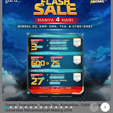
Semarang Administrasi Bisnis Terapan 2017.
“Passion tuh beda ya sama hobi. Hm, hidup di masa
mendatang misal cari kerja gak cukup sih dengan passion aja.
Di zaman sekarang kita butuh modal dan relasi. Faktanya
emang biar punya skill bagus atau passion yang kuat, tapi
kalau tidak punya relasi perusahaan mungkin bakal sulit
banget.” – Dinda Puspaseroja, Mahasiswa Ilmu Komunikasi
Universitas Muhammadiyah Malang 2017.
“Mengandalkan passion adalah hal yang penting. Tapi,
mencoba hal baru di luar passion itu hal yang luar biasa
penting dan perlu banget sih,” – Alifia Dian Khoiriani,
Mahasiswa Teknik Sipil Universitas Muhammadiyah Malang
2017.
“Passion itu ga menjadi ukuran seseorang bisa
happy
sih.
Kayak aku, sampai sekarang belum nemuin passion dan
belum ngerti juga, tapi
happy
aja menjalani hidup. Ya itu
berarti, dengan passion aja kadang emang gak cukup,” –
Giandri Swaradana, Alumni Ilmu Komunikasi Public Relations
Universitas Muhammadiyah Malang 2014.