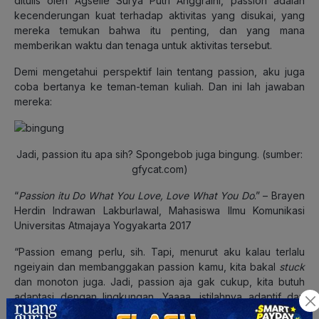
ditulis oleh Agselle Surya Putri Anggraini, passion adalah
kecenderungan kuat terhadap aktivitas yang disukai, yang
mereka temukan bahwa itu penting, dan yang mana
memberikan waktu dan tenaga untuk aktivitas tersebut.
Demi mengetahui perspektif lain tentang passion, aku juga
coba bertanya ke teman-teman kuliah. Dan ini lah jawaban
mereka:
Jadi, passion itu apa sih? Spongebob juga bingung. (sumber:
gfycat.com)
“
Passion itu Do What You Love, Love What You Do
.” – Brayen
Herdin Indrawan Lakburlawal, Mahasiswa Ilmu Komunikasi
Universitas Atmajaya Yogyakarta 2017
“Passion emang perlu, sih. Tapi, menurut aku kalau terlalu
ngeiyain dan membanggakan passion kamu, kita bakal
stuck
dan monoton juga. Jadi, passion aja gak cukup, kita butuh
adaptasi dengan lingkungan. Yaaaa, istilahnya adaptif dan
growth mindset.” – Nur Tri Utami, Mahasiswa Politeknik Negeri