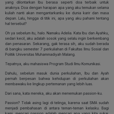
yang dilontarkan Ibu berasa seperti doa terbaik untuk
anaknya. Doa dengan harapan apa yang aku temukan selama
kuliah nanti akan mengantarkanku ke dunia karir dan masa
depan. Lalu, hingga di titik ini, apa yang aku pahami tentang
hal tersebut?
Oh ya sebelum itu, halo. Namaku Adelia. Kata Ibu dan Ayahku,
sedari kecil, aku adalah sosok yang selalu ingin berkembang
dan penasaran. Sekarang, gak terasa sih, aku sudah berada
di bangku semester 7 perkuliahan di Fakultas Ilmu Sosial dan
Politik Universitas Muhammadiyah Malang.
Tepatnya, aku mahasiswa Program Studi Ilmu Komunikasi.
Dahulu, sebelum masuk dunia perkuliahan, Ibu dan Ayah
pernah berpesan bahwa kehidupan di perkuliahan akan
membawaku ke lingkup pertemanan yang lebih luas.
Dari sana, kata mereka, aku akan menemukan passion-ku.
Passion? Tidak asing lagi di telinga, karena saat SMA sudah
menjadi pembahasan di antara teman-teman kelasku. Bagi
kami, mencari passion adalah mencari apa yang kita sukai.