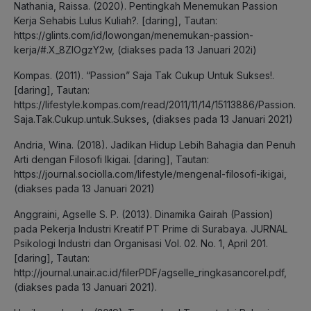
Nathania, Raissa. (2020). Pentingkah Menemukan Passion
Kerja Sehabis Lulus Kuliah?. [daring], Tautan:
https://glints.com/id/lowongan/menemukan-passion-
kerja/#.X_8ZlOgzY2w, (diakses pada 13 Januari 202i)
Kompas. (2011). “Passion” Saja Tak Cukup Untuk Sukses!.
[daring], Tautan:
https://lifestyle.kompas.com/read/2011/11/14/15113886/Passion.
Saja.Tak.Cukup.untuk.Sukses, (diakses pada 13 Januari 2021)
Andria, Wina. (2018). Jadikan Hidup Lebih Bahagia dan Penuh
Arti dengan Filosofi Ikigai. [daring], Tautan:
https://journal.sociolla.com/lifestyle/mengenal-filosofi-ikigai,
(diakses pada 13 Januari 2021)
Anggraini, Agselle S. P. (2013). Dinamika Gairah (Passion)
pada Pekerja Industri Kreatif PT Prime di Surabaya. JURNAL
Psikologi Industri dan Organisasi Vol. 02. No. 1, April 201.
[daring], Tautan:
http://journal.unair.ac.id/filerPDF/agselle_ringkasancorel.pdf,
(diakses pada 13 Januari 2021).