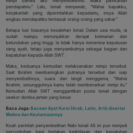
mimpi bahwa aku menyembelihmu.
Maka pikirkanlah
pendapatmu.” Lalu, Ismail menjawab, “Wahai bapakku,
kerjakanlah yang diperintahkan kepadamu, insya Allah
engkau mendapatiku termasuk orang-orang yang sabar.”
Betapa luar biasanya kesalehan Ismail. Dalam usia muda, ia
sudah mampu menunjukkan derajat keimanan dan
ketundukan yang tinggi. Ia tidak hanya menerima keputusan
sang ayah, tetapi juga menyambutnya sebagai bagian dari
kepatuhan kepada Allah SWT.
Maka, keduanya kemudian melaksanakan mimpi tersebut.
Saat Ibrahim membaringkan putranya tersebut dan siap
menyembelihnya, suara dari langit menggema, “Wahai
Ibrahim, sesungguhnya kamu telah membenarkan mimpi itu.”
Kemudian Allah SWT menggantikan posisi Ismail dengan
seekor domba jantan yang besar.
Baca Juga:
Bacaan Ayat Kursi (Arab, Latin, Arti) disertai
Makna dan Keutamaannya
Kisah perintah penyembelihan Nabi Ismail AS ini pun menjadi
percontohan bagi tindakan keikhlasan dan kepatuhan