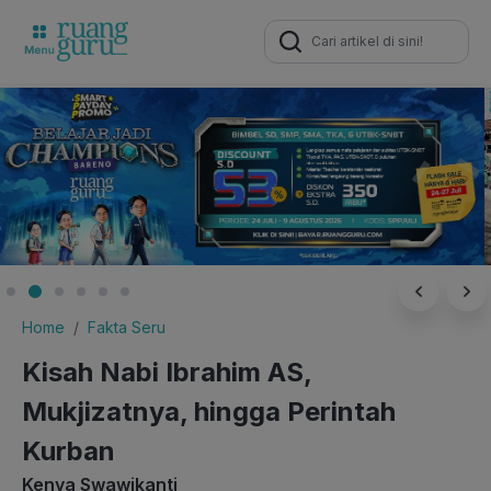
Search
for:
Home
Fakta Seru
Kisah Nabi Ibrahim AS,
Mukjizatnya, hingga Perintah
Kurban
Kenya Swawikanti