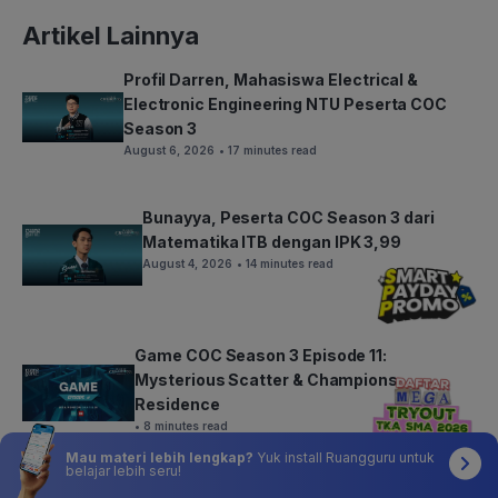
Artikel Lainnya
Profil Darren, Mahasiswa Electrical &
Electronic Engineering NTU Peserta COC
Season 3
August 6, 2026
• 17 minutes read
Bunayya, Peserta COC Season 3 dari
Matematika ITB dengan IPK 3,99
August 4, 2026
• 14 minutes read
Game COC Season 3 Episode 11:
Mysterious Scatter & Champions
Residence
• 8 minutes read
Mau materi lebih lengkap?
Yuk install Ruangguru untuk
belajar lebih seru!