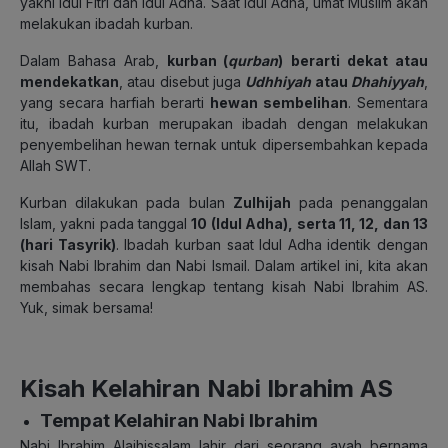
yakni Idul Fitri dan Idul Adha. Saat Idul Adha, umat Muslim akan
melakukan ibadah kurban.
Dalam Bahasa Arab,
kurban (
qurban
)
berarti dekat atau
mendekatkan
, atau disebut juga
Udhhiyah
atau
Dhahiyyah
,
yang secara harfiah berarti
hewan sembelihan
. Sementara
itu, ibadah kurban merupakan ibadah dengan melakukan
penyembelihan hewan ternak untuk dipersembahkan kepada
Allah SWT.
Kurban dilakukan pada bulan
Zulhijah
pada penanggalan
Islam, yakni pada tanggal
10 (Idul Adha), serta 11, 12, dan 13
(hari Tasyrik)
.
Ibadah kurban saat Idul Adha identik dengan
kisah Nabi Ibrahim dan Nabi Ismail. Dalam artikel ini, kita akan
membahas secara lengkap tentang kisah Nabi Ibrahim AS.
Yuk, simak bersama!
Kisah Kelahiran Nabi Ibrahim AS
Tempat Kelahiran Nabi Ibrahim
Nabi Ibrahim Alaihissalam lahir dari seorang ayah bernama