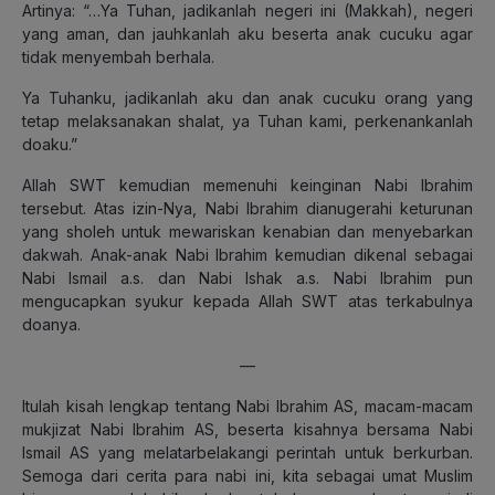
Artinya: “…Ya Tuhan, jadikanlah negeri ini (Makkah), negeri
yang aman, dan jauhkanlah aku beserta anak cucuku agar
tidak menyembah berhala.
Ya Tuhanku, jadikanlah aku dan anak cucuku orang yang
tetap melaksanakan shalat, ya Tuhan kami, perkenankanlah
doaku.”
Allah SWT kemudian memenuhi keinginan Nabi Ibrahim
tersebut. Atas izin-Nya, Nabi Ibrahim dianugerahi keturunan
yang sholeh untuk mewariskan kenabian dan menyebarkan
dakwah. Anak-anak Nabi Ibrahim kemudian dikenal sebagai
Nabi Ismail a.s. dan Nabi Ishak a.s. Nabi Ibrahim pun
mengucapkan syukur kepada Allah SWT atas terkabulnya
doanya.
—
Itulah kisah lengkap tentang Nabi Ibrahim AS, macam-macam
mukjizat Nabi Ibrahim AS, beserta kisahnya bersama Nabi
Ismail AS yang melatarbelakangi perintah untuk berkurban.
Semoga dari cerita para nabi ini, kita sebagai umat Muslim