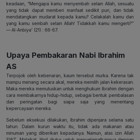
keadaan, “Mengapa kamu menyembah selain Allah, sesuatu
yang tidak dapat memberi manfaat sedikit pun, dan tidak
mendatangkan mudarat kepada kamu? Celakalah kamu dan
yang kamu sembah selain Allah! Tidakkah kamu mengerti?”
— Al-Anbiya’ (21) : 66-67.
Upaya Pembakaran Nabi Ibrahim
AS
Terpojok oleh kebenaran, kaum tersebut murka. Karena tak
mampu menang secara akal, mereka memilih jalan kekerasan.
Maka mereka memutuskan untuk menghukum Ibrahim dengan
cara membakarnya hidup-hidup, sebagai bentuk pembalasan
dan peringatan bagi siapa saja yang menentang
kepercayaan mereka.
Sebelum eksekusi dilakukan, Ibrahim dipenjara selama satu
tahun. Dalam kurun waktu itu, tidak ada makanan atau
minuman yang diberikan kepadanya. Namun, atas izin Allah
SWT, Malaikat Jibril diutus untuk menyelamatkannya dengan