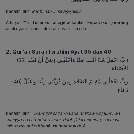
Bacaan latin:
Rabbi hab lī minaṣ-ṣāliḥīn
Artinya: “Ya Tuhanku, anugerahkanlah kepadaku (seorang
anak) yang termasuk orang yang sholeh.”
2. Qur’an Surah Ibrahim Ayat 35 dan 40
رَبِّ اجْعَلْ هَذَا الْبَلَدَ آمِنًا وَاجْنُبْنِي وَبَنِيَّ أَنْ نَعْبُدَ
(35)
الأصْنَامَ
رَبِّ اجْعَلْنِي مُقِيمَ الصَّلاةِ وَمِنْ ذُرِّيَّتِي رَبَّنَا وَتَقَبَّلْ
(40)
دُعَاءِ
Bacaan latin: …
Rabbij’al hāżal-balada āminaw wajnubnī wa
baniyya an na’budal-aṣnām. Rabbij’alnī muqīmaṣ-ṣalāti wa
min żurriyyatī rabbanā wa taqabbal du’ā