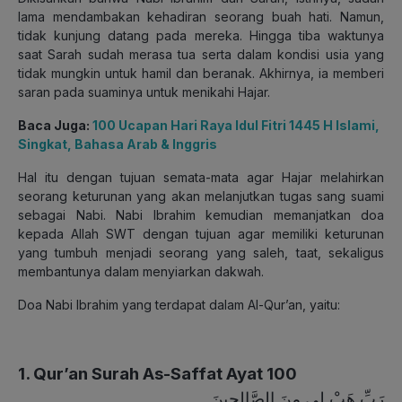
lama mendambakan kehadiran seorang buah hati. Namun,
tidak kunjung datang pada mereka. Hingga tiba waktunya
saat Sarah sudah merasa tua serta dalam kondisi usia yang
tidak mungkin untuk hamil dan beranak. Akhirnya, ia memberi
saran pada suaminya untuk menikahi Hajar.
Baca Juga:
100 Ucapan Hari Raya Idul Fitri 1445 H Islami,
Singkat, Bahasa Arab & Inggris
Hal itu dengan tujuan semata-mata agar Hajar melahirkan
seorang keturunan yang akan melanjutkan tugas sang suami
sebagai Nabi. Nabi Ibrahim kemudian memanjatkan doa
kepada Allah SWT dengan tujuan agar memiliki keturunan
yang tumbuh menjadi seorang yang saleh, taat, sekaligus
membantunya dalam menyiarkan dakwah.
Doa Nabi Ibrahim yang terdapat dalam Al-Qur’an, yaitu:
1. Qur’an Surah As-Saffat Ayat 100
رَبِّ هَبْ لِي مِنَ الصَّالِحِينَ