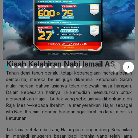
bergerak menuju negeri Syam (wilayah yang kini meliputi
Suriah, Yordania, dan Palestina).
Namun, perjalanan spiritual ini tidaklah mudah. Negeri Syam
saat itu sedang dilanda musim paceklik yang parah, membuat
Ibrahim dan rombongan harus kembali berpindah menuju
Mesir, yang lebih subur dan makmur.
Kisah Kelahiran Nabi Ismail AS
Tahun demi tahun berlalu, tetapi kebahagiaan mereka belum
sempurna, mereka belum juga dikaruniai keturunan. Sarah
mulai merasa bahwa usianya telah melewati masa harapan.
Dalam kebesaran hatinya, ia kemudian memutuskan untuk
menyerahkan Hajar—budak yang sebelumnya diberikan oleh
Raja Mesir—kepada Ibrahim. Ia menyerahkan Hajar sebagai
istri Nabi Ibrahim, dengan harapan agar Ibrahim dapat memiliki
keturunan.
Tak lama setelah dinikahi, Hajar pun mengandung. Kehamilan
ini menjadi anugerah besar bagi Ibrahim yang telah lama