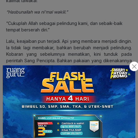
kalimat tawakal:
“Hasbunallah wa ni’mal wakiil.”
“Cukuplah Allah sebagai pelindung kami, dan sebaik-baik
tempat berserah diri.”
Lalu, keajaiban pun terjadi. Api yang membara menjadi dingin.
Ia tidak lagi membakar, bahkan berubah menjadi pelindung.
Kobaran yang sebelumnya mematikan, kini tunduk pada
perintah Sang Pencipta. Bahkan pakaian yang dikenakannya
pun tetap utuh. Ini merupakan sebuah mukjizat yang agung
dan penuh makna.
Hijrah Nabi Ibrahim AS ke Mesir
Setelah menghadapi berbagai penolakan dan tekanan dari
kaum yang menentang dakwah tauhid, Nabi Ibrahim
Alaihissalam bersama istrinya, Sarah, dan sejumlah kafilah
pengikutnya memutuskan untuk berhijrah. Mereka
meninggalkan tanah kelahiran mereka di wilayah Iraq dan