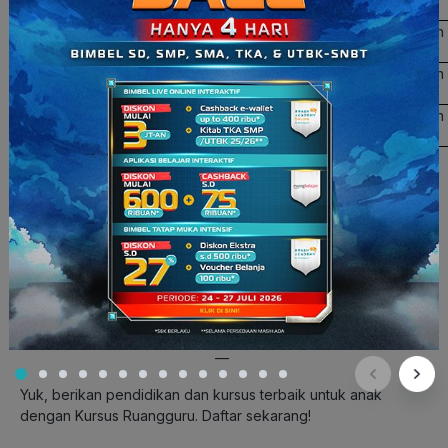
Ruangguru Calistung
Mulai dari 430.000/bulan
Ruangguru Matematika & English
Mulai dari 445.000/bulan
Ruangguru Science, Math, & English
Mulai dari 445.000/bulan
Cara Daftar di Kursus Ruangguru
Ayah dan Bunda bisa mendaftar
melalui
http://bit.ly/kursusforkids
. Konsultan pendidikan
Ruangguru akan menghubungi Ayah dan Bunda, kemudian si
kecil dapat mengikuti
trial class
terlebih dahulu. Jangan
khawatir,
trial class
ini tidak dipungut biaya, sehingga Ayah
dan Bunda tak perlu ragu saat mendaftar.
—
Yuk, berikan pendidikan dan kursus terbaik untuk anak
dengan Kursus Ruangguru. Daftar sekarang!