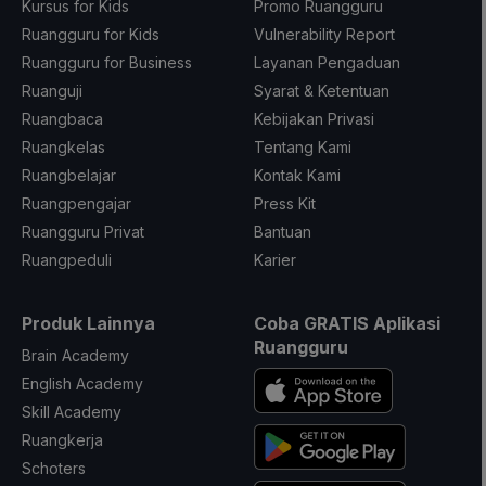
Kursus for Kids
Promo Ruangguru
Ruangguru for Kids
Vulnerability Report
Ruangguru for Business
Layanan Pengaduan
Ruanguji
Syarat & Ketentuan
Ruangbaca
Kebijakan Privasi
Ruangkelas
Tentang Kami
Ruangbelajar
Kontak Kami
Ruangpengajar
Press Kit
Ruangguru Privat
Bantuan
Ruangpeduli
Karier
Produk Lainnya
Coba GRATIS Aplikasi
Ruangguru
Brain Academy
English Academy
Skill Academy
Ruangkerja
Schoters