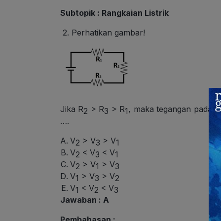
Subtopik : Rangkaian Listrik
2.
Perhatikan gambar!
Jika R
> R
> R
, maka tegangan pada ra
2
3
1
….
V
> V
> V
2
3
1
V
< V
< V
2
3
1
V
> V
> V
2
1
3
V
> V
> V
1
3
2
V
< V
< V
1
2
3
Jawaban : A
Pembahasan :