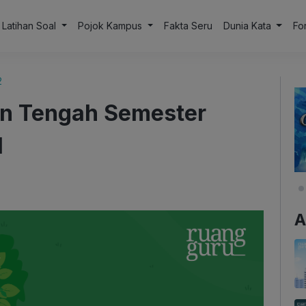
Latihan Soal
Pojok Kampus
Fakta Seru
Dunia Kata
Fo
2
ian Tengah Semester
I
A