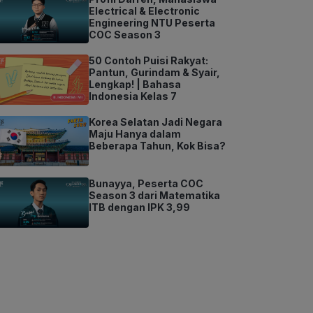
Electrical & Electronic
Engineering NTU Peserta
COC Season 3
50 Contoh Puisi Rakyat:
Pantun, Gurindam & Syair,
Lengkap! | Bahasa
Indonesia Kelas 7
Korea Selatan Jadi Negara
Maju Hanya dalam
Beberapa Tahun, Kok Bisa?
Bunayya, Peserta COC
Season 3 dari Matematika
ITB dengan IPK 3,99