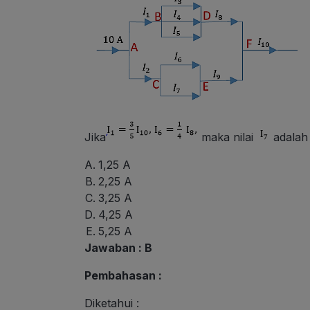
Jika
maka nilai
adalah
1,25 A
2,25 A
3,25 A
4,25 A
5,25 A
Jawaban : B
Pembahasan :
Diketahui :