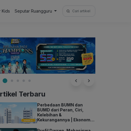
Search
r Kids
Seputar Ruangguru
for:
rtikel Terbaru
Perbedaan BUMN dan
BUMD dari Peran, Ciri,
Kelebihan &
Kekurangannya | Ekonomi
Kelas 11
Profil Darren, Mahasiswa