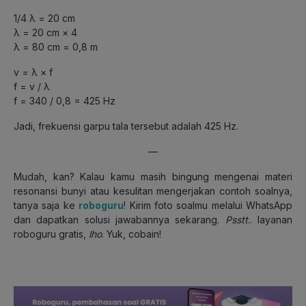
1/4 λ = 20 cm
λ = 20 cm × 4
λ = 80 cm = 0,8 m
v = λ × f
f = v / λ
f = 340 / 0,8 = 425 Hz
Jadi, frekuensi garpu tala tersebut adalah 425 Hz.
—
Mudah, kan? Kalau kamu masih bingung mengenai materi
resonansi bunyi atau kesulitan mengerjakan contoh soalnya,
tanya saja ke
roboguru
! Kirim foto soalmu melalui WhatsApp
dan dapatkan solusi jawabannya sekarang.
Psstt
.. layanan
roboguru gratis,
lho
. Yuk, cobain!