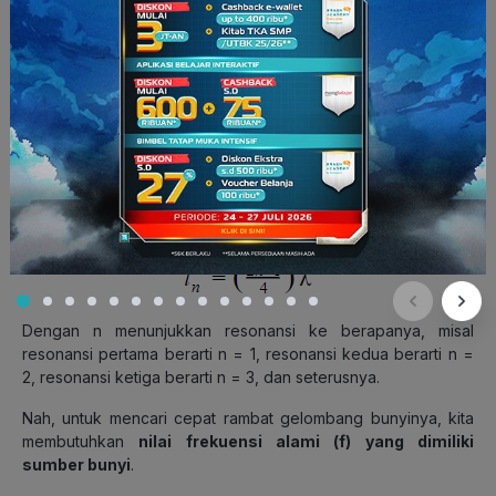
Kalau kita lihat dari data-data ini, panjang kolom udara saat
terjadi resonansi selalu berupa kelipatan bilangan ganjil dari
ya!
Maka dari itu, hubungan panjang kolom udara saat terjadi
resonansi ke-n
dengan panjang gelombang
bisa kita cari dengan rumus:
Dengan n menunjukkan resonansi ke berapanya, misal
resonansi pertama berarti n = 1, resonansi kedua berarti n =
2, resonansi ketiga berarti n = 3, dan seterusnya.
Nah, untuk mencari cepat rambat gelombang bunyinya, kita
membutuhkan
nilai frekuensi alami (f)
yang dimiliki
sumber bunyi
.