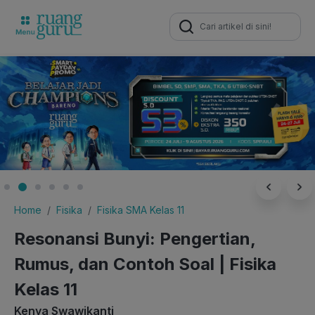
Search
for:
Home
Fisika
Fisika SMA Kelas 11
Resonansi Bunyi: Pengertian,
Rumus, dan Contoh Soal | Fisika
Kelas 11
Kenya Swawikanti