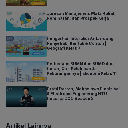
Jurusan Manajemen: Mata Kuliah,
Peminatan, dan Prospek Kerja
Pengertian Interaksi Antarruang,
Penyebab, Bentuk & Contoh |
Geografi Kelas 7
Perbedaan BUMN dan BUMD dari
Peran, Ciri, Kelebihan &
Kekurangannya | Ekonomi Kelas 11
Profil Darren, Mahasiswa Electrical
& Electronic Engineering NTU
Peserta COC Season 3
Artikel Lainnya