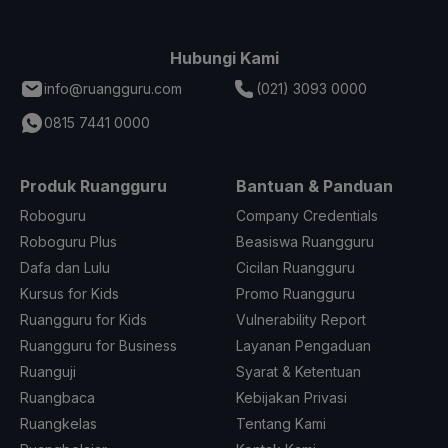
Hubungi Kami
info@ruangguru.com
(021) 3093 0000
0815 7441 0000
Produk Ruangguru
Bantuan & Panduan
Roboguru
Company Credentials
Roboguru Plus
Beasiswa Ruangguru
Dafa dan Lulu
Cicilan Ruangguru
Kursus for Kids
Promo Ruangguru
Ruangguru for Kids
Vulnerability Report
Ruangguru for Business
Layanan Pengaduan
Ruanguji
Syarat & Ketentuan
Ruangbaca
Kebijakan Privasi
Ruangkelas
Tentang Kami