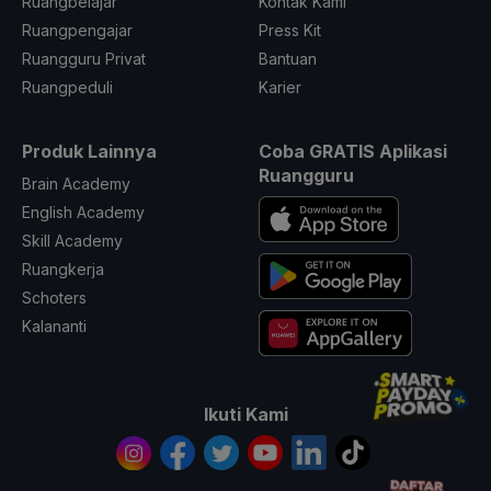
Ruangbelajar
Kontak Kami
Ruangpengajar
Press Kit
Ruangguru Privat
Bantuan
Ruangpeduli
Karier
Produk Lainnya
Coba GRATIS Aplikasi
Ruangguru
Brain Academy
English Academy
Skill Academy
Ruangkerja
Schoters
Kalananti
Ikuti Kami