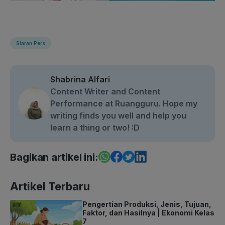
Siaran Pers
Shabrina Alfari
Content Writer and Content
Performance at Ruangguru. Hope my
writing finds you well and help you
learn a thing or two! :D
Bagikan artikel ini:
Artikel Terbaru
Pengertian Produksi, Jenis, Tujuan,
Faktor, dan Hasilnya | Ekonomi Kelas
7