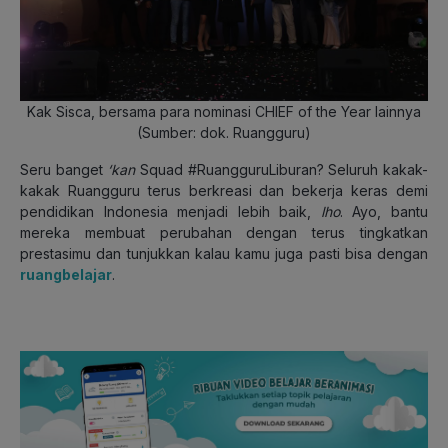
Kak Sisca, bersama para nominasi CHIEF of the Year lainnya
(Sumber: dok. Ruangguru)
Seru banget
‘kan
Squad #RuangguruLiburan? Seluruh kakak-
kakak Ruangguru terus berkreasi dan bekerja keras demi
pendidikan Indonesia menjadi lebih baik,
lho
. Ayo, bantu
mereka membuat perubahan dengan terus tingkatkan
prestasimu dan tunjukkan kalau kamu juga pasti bisa dengan
ruangbelajar
.