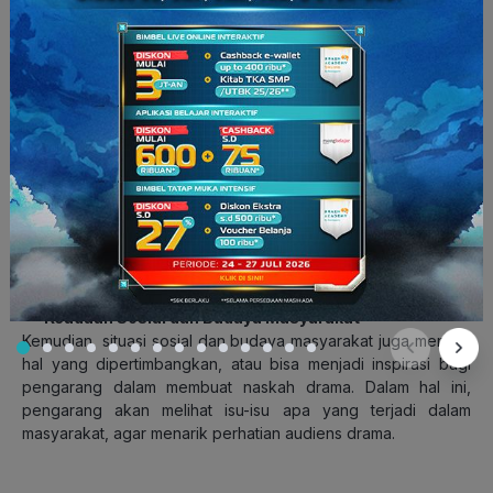
karya yang diciptakannya. Setiap pengarang, pasti punya
nuansa sendiri dalam menciptakan karya mereka.
Falsafah Hidup Pengarang
Sama seperti biografi pengarang, falsafah hidup setiap
pengarang naskah drama juga berbeda-beda. Apa itu
falsafah hidup? Falsafah hidup adalah pandangan hidup,
gagasan, ide, dan sikap batin yang dimiliki setiap manusia. Hal
ini akan melandasi tema drama yang akan dibuat.
Keadaan Sosial dan Budaya Masyarakat
Kemudian, situasi sosial dan budaya masyarakat juga menjadi
hal yang dipertimbangkan, atau bisa menjadi inspirasi bagi
pengarang dalam membuat naskah drama. Dalam hal ini,
pengarang akan melihat isu-isu apa yang terjadi dalam
masyarakat, agar menarik perhatian audiens drama.