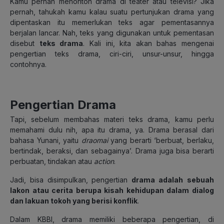
Kamu pernah menonton drama di teater atau televisi? Jika
pernah, tahukah kamu kalau suatu pertunjukan drama yang
dipentaskan itu memerlukan teks agar pementasannya
berjalan lancar. Nah, teks yang digunakan untuk pementasan
disebut
teks drama
. Kali ini, kita akan bahas mengenai
pengertian teks drama, ciri-ciri, unsur-unsur, hingga
contohnya.
Pengertian Drama
Tapi, s
ebelum membahas materi teks drama,
kamu perlu
memahami dulu nih, apa itu drama, ya. Drama berasal dari
bahasa Yunani, yaitu
draomai
yang berarti ‘berbuat, berlaku,
bertindak, beraksi, dan sebagainya’. Drama juga bisa berarti
perbuatan, tindakan atau
action
.
Jadi, bisa disimpulkan, pengertian
drama adalah
sebuah
lakon atau cerita berupa kisah kehidupan dalam dialog
dan lakuan tokoh yang berisi konflik
.
Dalam KBBI, drama memiliki beberapa pengertian, di