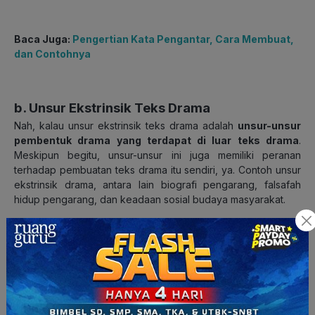
Baca Juga:
Pengertian Kata Pengantar, Cara Membuat,
dan Contohnya
b. Unsur Ekstrinsik Teks Drama
Nah, kalau unsur ekstrinsik teks drama adalah
unsur-unsur
pembentuk drama yang terdapat di luar teks drama
.
Meskipun begitu, unsur-unsur ini juga memiliki peranan
terhadap pembuatan teks drama itu sendiri, ya. Contoh unsur
ekstrinsik drama, antara lain biografi pengarang, falsafah
hidup pengarang, dan keadaan sosial budaya masyarakat.
Biografi Pengarang
Setiap pengarang memiliki
latar belakang atau riwayat
hidup
yang berbeda-beda. Mulai dari lingkungan ia tumbuh,
orang tua, pendidikan, lingkup pertemanan, hingga
kepercayaan. Hal ini lah yang bisa mempengaruhi sebuah