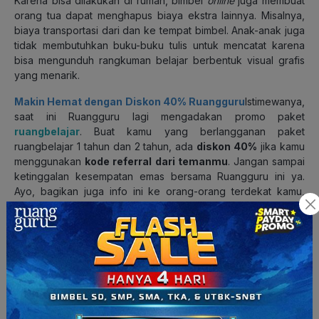
Karena bisa dilakukan di rumah, bimbel
online
juga membuat
orang tua dapat menghapus biaya ekstra lainnya
. Misalnya,
biaya transportasi dari dan ke tempat bimbel. Anak-anak juga
tidak membutuhkan buku-buku tulis untuk mencatat karena
bisa mengunduh rangkuman belajar berbentuk visual grafis
yang menarik.
Makin Hemat dengan Diskon 40% Ruangguru
Istimewanya,
saat ini Ruangguru lagi mengadakan promo paket
ruangbelajar
. Buat kamu yang berlangganan paket
ruangbelajar 1 tahun dan 2 tahun, ada
diskon 40%
jika kamu
menggunakan
kode referral dari temanmu
. Jangan sampai
ketinggalan kesempatan emas bersama Ruangguru ini ya.
Ayo, bagikan juga info ini ke orang-orang terdekat kamu,
cuma Rp465.000/tahun
kamu sudah bisa belajar kapan
saja dan di mana saja dengan mudah dan menyenangkan.
Kamu juga bisa mendapatkan
pulsa gratis bernilai ratusan
ribu
dengan membagikan kode referralmu. Pakai kode
referralnya, dan dapatkan diskon dan pulsa gratisnya!