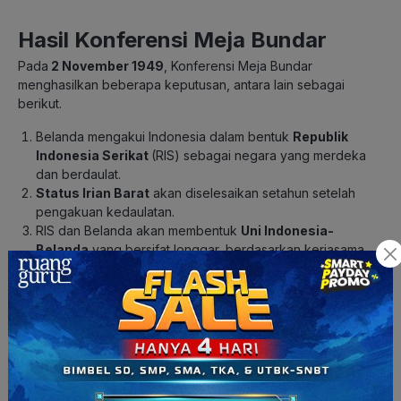
Hasil Konferensi Meja Bundar
Pada
2 November 1949
, Konferensi Meja Bundar
menghasilkan beberapa keputusan, antara lain sebagai
berikut.
Belanda mengakui Indonesia dalam bentuk
Republik
Indonesia Serikat
(RIS) sebagai negara yang merdeka
dan berdaulat.
Status Irian Barat
akan diselesaikan setahun setelah
pengakuan kedaulatan.
RIS dan Belanda akan membentuk
Uni Indonesia-
Belanda
yang bersifat longgar, berdasarkan kerjasama,
sukarela, dan sederajat.
RIS akan memberikan
izin baru kepada perusahaan-
perusahaan
Belanda untuk beroperasi di Indonesia.
RIS harus
membayar semua utang
Hindia-Belanda sejak
1942.
RIS akan membentuk
Angkatan Perang Republik
Indonesia Serikat
(APRIS) yang terdiri dari TNI dan
mantan tentara KNIL.