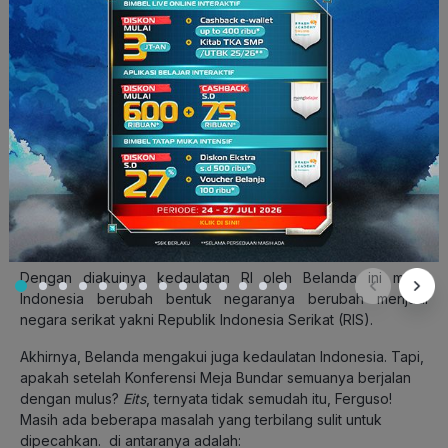
Pada tanggal 27 Desember 1949, diadakanlah
penandatanganan pengakuan kedaulatan di negeri Belanda.
Pihak Belanda ditandatangani oleh
Ratu Juliana
,
Perdana
Menteri Dr. Willem Drees
, Menteri Seberang Lautan
Mr. AM
. J.A Sassen
.
Sedangkan delegasi Indonesia dipimpin oleh
Drs. Moh.
Hatta
. Pada waktu yang sama di Jakarta,
Sri Sultan
Hamengkubuwono IX
dan Wakil Tertinggi Mahkota
AH.J.
Lovink
menandatangani naskah pengakuan kedaulatan.
Dengan diakuinya kedaulatan RI oleh Belanda ini maka
Indonesia berubah bentuk negaranya berubah menjadi
negara serikat yakni Republik Indonesia Serikat (RIS).
Akhirnya, Belanda mengakui juga kedaulatan Indonesia. Tapi,
apakah setelah Konferensi Meja Bundar semuanya berjalan
dengan mulus?
Eits
, ternyata tidak semudah itu, Ferguso!
Masih ada beberapa masalah yang terbilang sulit untuk
dipecahkan.
di antaranya adalah: