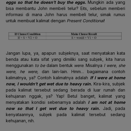
eggs so that he doesn’t buy the eggs.
Mungkin ada yang
bisa membantu John membeli telur? Eits, sebelum memberi
informasi di mana John harus membeli telur, simak rumus
untuk membuat kalimat dengan
Present Conditional
!
Jangan lupa, ya, apapun subjeknya, saat menyatakan kata
benda atau kata sifat yang dimiliki sang subjek, kita harus
menggunakan
to be
dalam bentuk
were
. Misalnya
I were, she
were, he were,
dan lain-lain. Hmm… bagaimana contoh
kalimatnya, ya? Contoh kalimatnya adalah
If I
were at home
now,
I wouldn’t
get wet due to heavy rain.
Kira-kira, subjek
pada kalimat tersebut sedang berada di luar rumah dan
kehujanan nggak, ya? Yap! Betul banget, kalimat yang
menyatakan kondisi sebenarnya adalah
I am not at home
now so that I get wet due to heavy
rain.
Jadi, pada
kenyataannya, subjek pada kalimat tersebut sedang
kehujanan, nih.