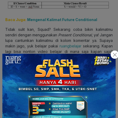
Baca Juga:
Mengenal Kalimat Future Conditional
Tidak sulit kan, Squad? Sekarang coba bikin kalimatmu
sendiri dengan menggunakan
Present Conditional
, ya! Jangan
lupa cantumkan kalimatmu di kolom komentar ya. Supaya
makin jago, yuk belajar pakai
ruangbelajar
sekarang. Kapan
lagi bisa nonton video belajar di mana saja kapan saja?
Download
sekarang dan siap-siap jadi juara, ya!