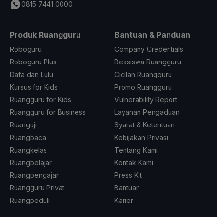
0815 7441 0000
Produk Ruangguru
Bantuan & Panduan
Roboguru
Company Credentials
Roboguru Plus
Beasiswa Ruangguru
Dafa dan Lulu
Cicilan Ruangguru
Kursus for Kids
Promo Ruangguru
Ruangguru for Kids
Vulnerability Report
Ruangguru for Business
Layanan Pengaduan
Ruanguji
Syarat & Ketentuan
Ruangbaca
Kebijakan Privasi
Ruangkelas
Tentang Kami
Ruangbelajar
Kontak Kami
Ruangpengajar
Press Kit
Ruangguru Privat
Bantuan
Ruangpeduli
Karier