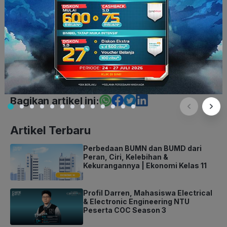
Bahasa Inggris XII
Kelas 12
Konsep Pelajaran
SMA
Embun Bening Diniari
Bagikan artikel ini:
Artikel Terbaru
Perbedaan BUMN dan BUMD dari
Peran, Ciri, Kelebihan &
Kekurangannya | Ekonomi Kelas 11
Profil Darren, Mahasiswa Electrical
& Electronic Engineering NTU
Peserta COC Season 3