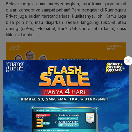
Belajar nggak cuma menyenangkan, tapi kamu juga bakal
diajari konsepnya sampai paham! Para pengajar di Ruangguru
Privat juga sudah terstandarisasi kualitasnya, loh. Kamu juga
bisa pilih nih, mau diajarkan secara langsung (
offline
) atau
daring (
online
). Fleksibel, kan? Untuk info lebih lanjut, cuss
klik link berikut!
Referensi:
Suwandi, Sarwiji dan Sutarmo. 2008. Bahasa Indonesia 3:
Bahasa Kebanggaanku untuk SMP/MTs kelas IX. Jakarta:
Pusat Perbukuan, Departemen Pendidikan Nasional
Artikel diperbarui 8 Agustus 2022.