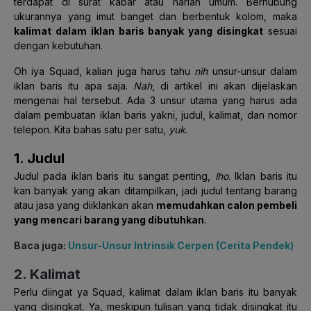
terdapat di surat kabar atau harian umum. Berhubung
ukurannya yang imut banget dan berbentuk kolom, maka
kalimat dalam iklan baris banyak yang disingkat
sesuai
dengan kebutuhan.
Oh iya Squad, kalian juga harus tahu
nih
unsur-unsur dalam
iklan baris itu apa saja.
Nah
, di artikel ini akan dijelaskan
mengenai hal tersebut. Ada 3 unsur utama yang harus ada
dalam pembuatan iklan baris yakni, judul, kalimat, dan nomor
telepon. Kita bahas satu per satu,
yuk
.
1. Judul
Judul pada iklan baris itu sangat penting,
lho
. Iklan baris itu
kan banyak yang akan ditampilkan, jadi judul tentang barang
atau jasa yang diiklankan akan
memudahkan calon pembeli
yang mencari barang yang dibutuhkan
.
Baca juga:
Unsur-Unsur Intrinsik Cerpen (Cerita Pendek)
2. Kalimat
Perlu diingat ya Squad, kalimat dalam iklan baris itu banyak
yang disingkat. Ya, meskipun tulisan yang tidak disingkat itu