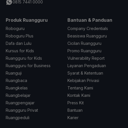
0815 7441 0000
Produk Ruangguru
Bantuan & Panduan
Roboguru
Company Credentials
Roboguru Plus
Beasiswa Ruangguru
Dafa dan Lulu
Cicilan Ruangguru
Kursus for Kids
Promo Ruangguru
Ruangguru for Kids
Vulnerability Report
Ruangguru for Business
Layanan Pengaduan
Ruanguji
Syarat & Ketentuan
Ruangbaca
Kebijakan Privasi
Ruangkelas
Tentang Kami
Ruangbelajar
Kontak Kami
Ruangpengajar
Press Kit
Ruangguru Privat
Bantuan
Ruangpeduli
Karier