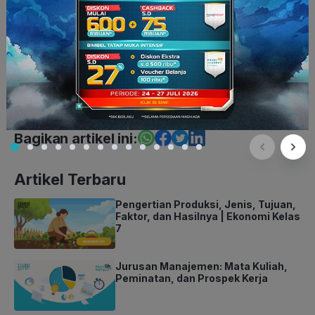
Bahasa Indonesia IX
Kelas 9
Konsep Pelajaran
SMP
Tedy Rizkha Heryansyah
Bagikan artikel ini:
Artikel Terbaru
Pengertian Produksi, Jenis, Tujuan,
Faktor, dan Hasilnya | Ekonomi Kelas
7
Jurusan Manajemen: Mata Kuliah,
Peminatan, dan Prospek Kerja