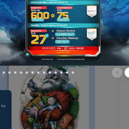
anannya yang suka membantu orang-orang kurang
 pernah menolong tiga gadis muda miskin dengan
r mereka tidak terjerumus ke dunia prostitusi.
 tentara yang tidak bersalah dari hukuman mati.
 dianggap sebagai pelindung bagi banyak orang,
ita Robin Hood
aja
, ya.