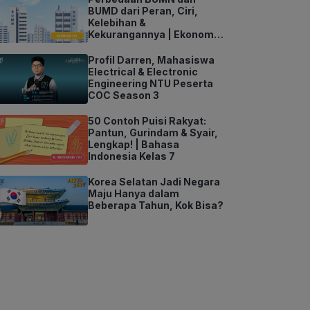
BUMD dari Peran, Ciri,
Kelebihan &
Kekurangannya | Ekonomi
Kelas 11
Profil Darren, Mahasiswa
Electrical & Electronic
Engineering NTU Peserta
COC Season 3
50 Contoh Puisi Rakyat:
Pantun, Gurindam & Syair,
Lengkap! | Bahasa
Indonesia Kelas 7
Korea Selatan Jadi Negara
Maju Hanya dalam
Beberapa Tahun, Kok Bisa?