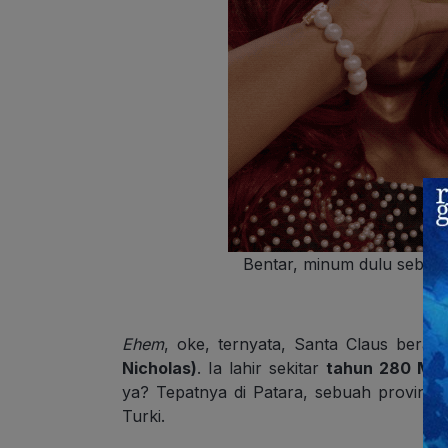
Bentar, minum dulu sebelu
Ehem
, oke, ternyata, Santa Claus bera
Nicholas)
. Ia lahir sekitar
tahun 280 M a
ya? Tepatnya di Patara, sebuah provinsi d
Turki.