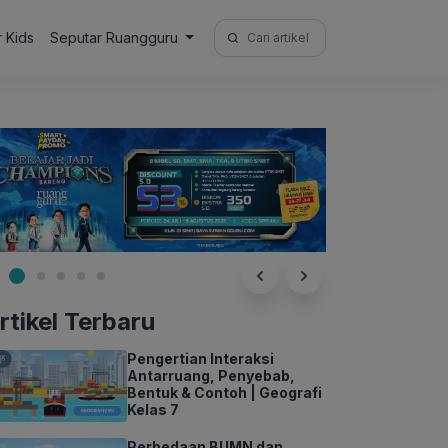
Search
r Kids
Seputar Ruangguru
for:
rtikel Terbaru
Pengertian Interaksi
Antarruang, Penyebab,
Bentuk & Contoh | Geografi
Kelas 7
Perbedaan BUMN dan