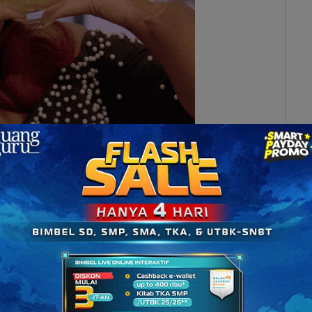
m mulai cerita (sumber: giphy.com)
sal dari tokoh nyata bernama
Santo Nicholas (St.
tau 1738 tahun yang lalu
. Wah, lama banget tuh
i Anatolia. Kalau sekarang sih letaknya itu ada di