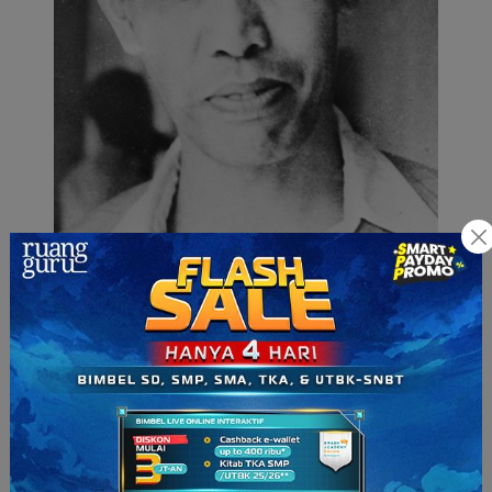
Johannes Leimena (Sumber: wikimedia.org)
Beliau merupakan seorang dokter yang mendirikan Bandung
Plan tahun 1951, setelah itu ditingkatkan menjadi Leimena Plan
pada 1954. Karyanya ini kemudian menjadi cikal bakal
PUSKESMAS.
Leimena juga termasuk salah satu tokoh yang mempersiapkan