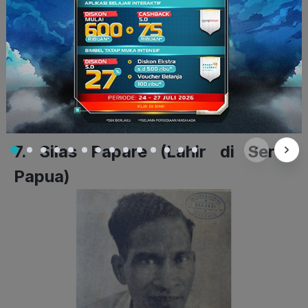
Kongres Sumpah Pemuda. Sejak saat itu, perhatiannya
terhadap pergerakan nasional semakin berkembang.
Beliau
pun menjadi Menteri Kesehatan terlama sepanjang 21 tahun
dalam 18 kabinet yang berbeda.
Dr. Johannes Leimena mendapat gelar Pahlawan Nasional
melalui Keputusan Presiden No 52 TK/2010 pada tahun 2010.
7. Silas Papare (Lahir di Serui,
Papua)