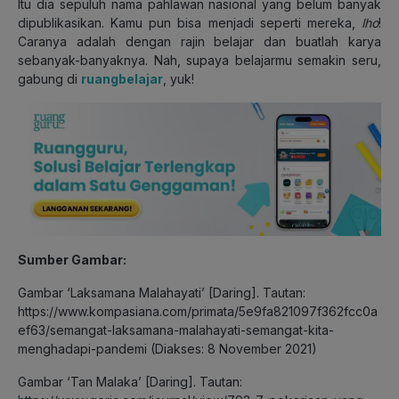
Itu dia sepuluh nama pahlawan nasional yang belum banyak
dipublikasikan. Kamu pun bisa menjadi seperti mereka,
lho
!
Caranya adalah dengan
rajin belajar dan buatlah karya
sebanyak-banyaknya. Nah, supaya belajarmu semakin seru,
gabung di
ruangbelajar
, yuk!
Sumber Gambar:
Gambar ‘Laksamana Malahayati’ [Daring]. Tautan:
https://www.kompasiana.com/primata/5e9fa821097f362fcc0a
ef63/semangat-laksamana-malahayati-semangat-kita-
menghadapi-pandemi (Diakses: 8 November 2021)
Gambar ‘Tan Malaka’ [Daring]. Tautan: