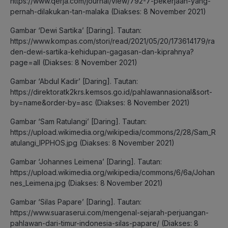
https://www.qerja.com/journal/view/792-7-pekerjaan-yang-
pernah-dilakukan-tan-malaka (Diakses: 8 November 2021)
Gambar ‘Dewi Sartika’ [Daring]. Tautan:
https://www.kompas.com/stori/read/2021/05/20/173614179/ra
den-dewi-sartika-kehidupan-gagasan-dan-kiprahnya?
page=all (Diakses: 8 November 2021)
Gambar ‘Abdul Kadir’ [Daring]. Tautan:
https://direktoratk2krs.kemsos.go.id/pahlawannasional&sort-
by=name&order-by=asc (Diakses: 8 November 2021)
Gambar ‘Sam Ratulangi’ [Daring]. Tautan:
https://upload.wikimedia.org/wikipedia/commons/2/28/Sam_R
atulangi_IPPHOS.jpg (Diakses: 8 November 2021)
Gambar ‘Johannes Leimena’ [Daring]. Tautan:
https://upload.wikimedia.org/wikipedia/commons/6/6a/Johan
nes_Leimena.jpg (Diakses: 8 November 2021)
Gambar ‘Silas Papare’ [Daring]. Tautan:
https://www.suaraserui.com/mengenal-sejarah-perjuangan-
pahlawan-dari-timur-indonesia-silas-papare/ (Diakses: 8