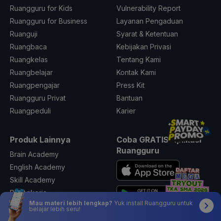
Ruangguru for Kids
Vulnerability Report
Ruangguru for Business
Layanan Pengaduan
Ruanguji
Syarat & Ketentuan
Ruangbaca
Kebijakan Privasi
Ruangkelas
Tentang Kami
Ruangbelajar
Kontak Kami
Ruangpengajar
Press Kit
Ruangguru Privat
Bantuan
Ruangpeduli
Karier
Produk Lainnya
Coba GRATIS Aplikasi
Ruangguru
Brain Academy
English Academy
Skill Academy
Ruangkerja
Mau materi lebih lengkap?
Yuk install Ruangguru untuk
Schoters
belajar lebih seru!
Kalananti