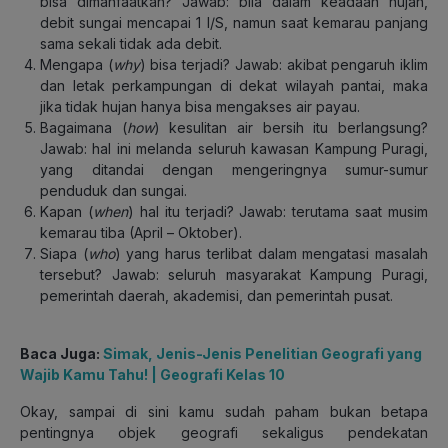
bisa dimanfaatkan? Jawab: bila dalam keadaan hujan,
debit sungai mencapai 1 l/S, namun saat kemarau panjang
sama sekali tidak ada debit.
Mengapa (
why
) bisa terjadi? Jawab: akibat pengaruh iklim
dan letak perkampungan di dekat wilayah pantai, maka
jika tidak hujan hanya bisa mengakses air payau.
Bagaimana (
how
) kesulitan air bersih itu berlangsung?
Jawab: hal ini melanda seluruh kawasan Kampung Puragi,
yang ditandai dengan mengeringnya sumur-sumur
penduduk dan sungai.
Kapan (
when
) hal itu terjadi? Jawab: terutama saat musim
kemarau tiba (April – Oktober).
Siapa (
who
) yang harus terlibat dalam mengatasi masalah
tersebut? Jawab: seluruh masyarakat Kampung Puragi,
pemerintah daerah, akademisi, dan pemerintah pusat.
Baca Juga:
Simak, Jenis-Jenis Penelitian Geografi yang
Wajib Kamu Tahu! | Geografi Kelas 10
Okay, sampai di sini kamu sudah paham bukan betapa
pentingnya objek geografi sekaligus pendekatan