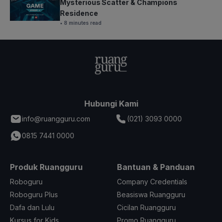
Mysterious Scatter & Champions
Residence
• 8 minutes read
Hubungi Kami
info@ruangguru.com
(021) 3093 0000
0815 7441 0000
Produk Ruangguru
Bantuan & Panduan
Roboguru
Company Credentials
Roboguru Plus
Beasiswa Ruangguru
Dafa dan Lulu
Cicilan Ruangguru
Kursus for Kids
Promo Ruangguru