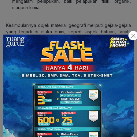
mengalami pelapukan, baik pelapukan fisik, organik,
maupun kimia.
Kesimpulannya objek material geografi meliputi gejala-gejala
yang terjadi di muka bumi, seperti aspek batuan, tanah,
gempa bumi, cuaca, iklim, gunung api, udara, air, serta flora
dan fauna yang terkait dengan kehidupan manusia.
2. Objek Formal