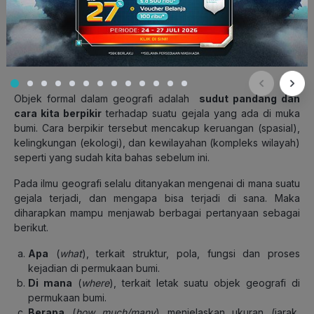
Bencana kekeringan merupakan salah satu objek formal
geografi (Sumber: blog.act.id)
Objek formal dalam geografi adalah
sudut pandang dan
cara kita berpikir
terhadap suatu gejala yang ada di muka
bumi. Cara berpikir tersebut mencakup keruangan (spasial),
kelingkungan (ekologi), dan kewilayahan (kompleks wilayah)
seperti yang sudah kita bahas sebelum ini.
Pada ilmu geografi selalu ditanyakan mengenai di mana suatu
gejala terjadi, dan mengapa bisa terjadi di sana. Maka
diharapkan mampu menjawab berbagai pertanyaan sebagai
berikut.
Apa
(
what
), terkait struktur, pola, fungsi dan proses
kejadian di permukaan bumi.
Di mana
(
where
), terkait letak suatu objek geografi di
permukaan bumi.
Berapa
(
how much/many
) menjelaskan ukuran (jarak,