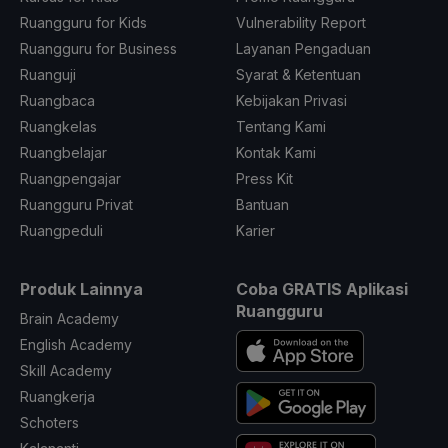
Ruangguru for Kids
Vulnerability Report
Ruangguru for Business
Layanan Pengaduan
Ruanguji
Syarat & Ketentuan
Ruangbaca
Kebijakan Privasi
Ruangkelas
Tentang Kami
Ruangbelajar
Kontak Kami
Ruangpengajar
Press Kit
Ruangguru Privat
Bantuan
Ruangpeduli
Karier
Produk Lainnya
Coba GRATIS Aplikasi
Ruangguru
Brain Academy
English Academy
Skill Academy
Ruangkerja
Schoters