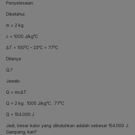
Penyelesaian:
Diketahui:
m = 2 kg
c = 1000 J/kg⁰C
ΔT = 100⁰C – 23⁰C = 77⁰C
Ditanya:
Q..?
Jawab:
Q = mcΔT
Q = 2 kg . 1000 J/kg⁰C . 77⁰C
Q = 154.000 J
Jadi, besar kalor yang dibutuhkan adalah sebesar 154.000 J.
Gampang, kan?