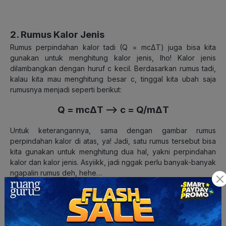
2. Rumus Kalor Jenis
Rumus perpindahan kalor tadi (Q = mcΔT) juga bisa kita
gunakan untuk menghitung kalor jenis, lho! Kalor jenis
dilambangkan dengan huruf c kecil. Berdasarkan rumus tadi,
kalau kita mau menghitung besar c, tinggal kita ubah saja
rumusnya menjadi seperti berikut:
Q = mcΔT –> c = Q/mΔT
Untuk keterangannya, sama dengan gambar rumus
perpindahan kalor di atas, ya! Jadi, satu rumus tersebut bisa
kita gunakan untuk menghitung dua hal, yakni perpindahan
kalor dan kalor jenis. Asyiikk, jadi nggak perlu banyak-banyak
ngapalin rumus deh, hehe…
3. Rumus Kapasitas Kalor
Nah, terakhir ada rumus kapasitas kalor. Kalau yang ini