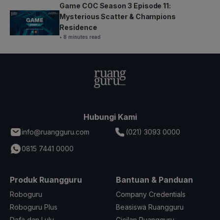
Game COC Season 3 Episode 11:
Mysterious Scatter & Champions
Residence
• 8 minutes read
Hubungi Kami
info@ruangguru.com
(021) 3093 0000
0815 7441 0000
Produk Ruangguru
Bantuan & Panduan
Roboguru
Company Credentials
Roboguru Plus
Beasiswa Ruangguru
Dafa dan Lulu
Cicilan Ruangguru