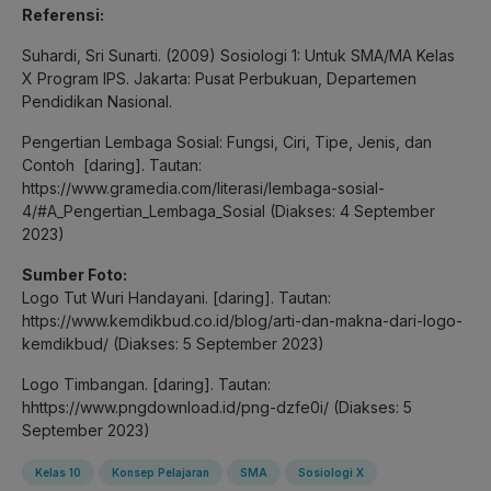
Referensi:
Suhardi, Sri Sunarti. (2009) Sosiologi 1: Untuk SMA/MA Kelas
X Program IPS. Jakarta: Pusat Perbukuan, Departemen
Pendidikan Nasional.
Pengertian Lembaga Sosial: Fungsi, Ciri, Tipe, Jenis, dan
Contoh [daring]. Tautan:
https://www.gramedia.com/literasi/lembaga-sosial-
4/#A_Pengertian_Lembaga_Sosial (Diakses: 4 September
2023)
Sumber Foto:
Logo Tut Wuri Handayani. [daring]. Tautan:
https://www.kemdikbud.co.id/blog/arti-dan-makna-dari-logo-
kemdikbud/ (Diakses: 5 September 2023)
Logo Timbangan. [daring]. Tautan:
hhttps://www.pngdownload.id/png-dzfe0i/
(Diakses: 5
September 2023)
Kelas 10
Konsep Pelajaran
SMA
Sosiologi X