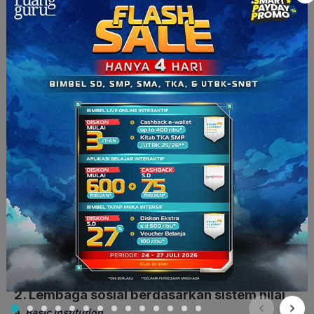
1. Lembaga sosial berdasarkan
perkembangan
a.
Crescive institution
Crescive institution
adalah lembaga sosial yang
tumbuh
secara tidak sengaja
di masyarakat, yang biasanya hadir
tanpa ada rencana dari anggota masyarakatnya. Salah satu
contohnya yaitu
perkawinan
.
Contoh dari
crescive institution
adalah lembaga pernikahan dan lembaga agama.
b.
Enacted institution
Kebalikannya dengan tipe
crescive institution,enacted
institution
sengaja dibentuk
oleh masyarakat. Kenapa ya
sengaja dibentuk? Alasannya adalah, masyarakat punya
kebutuhan
yang harus dipenuhi dan
tujuan yang ingin
dicapai
.
Contohnya
aktivitas ekonomi
yang diejawantahkan
dalam lembaga ekonomi.
2. Lembaga sosial berdasarkan sistem nilai
a.
Basic institution