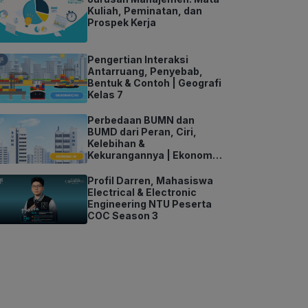
Kuliah, Peminatan, dan
Prospek Kerja
Pengertian Interaksi
Antarruang, Penyebab,
Bentuk & Contoh | Geografi
Kelas 7
Perbedaan BUMN dan
BUMD dari Peran, Ciri,
Kelebihan &
Kekurangannya | Ekonomi
Kelas 11
Profil Darren, Mahasiswa
Electrical & Electronic
Engineering NTU Peserta
COC Season 3