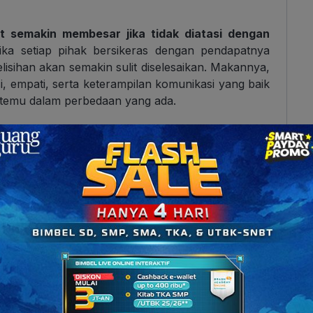
at semakin membesar jika tidak diatasi dengan
Jika setiap pihak bersikeras dengan pendapatnya
isihan akan semakin sulit diselesaikan. Makannya,
, empati, serta keterampilan komunikasi yang baik
k temu dalam perbedaan yang ada.
i pemicu konflik sosial dalam masyarakat.
Hal ini
miliki adat istiadat, bahasa, dan tradisi yang
bersikap terbuka terhadap keberagaman tersebut.
lik budaya adalah sikap yang enggan mengenal
ap budaya sendiri hingga menutup diri dari budaya
ebudayaan orang lain. Jika tidak ada upaya untuk
ini, konflik bisa dengan mudah muncul dan