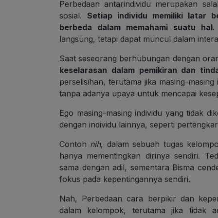
Perbedaan antarindividu merupakan sal
sosial.
Setiap individu memiliki latar 
berbeda dalam memahami suatu hal
.
langsung, tetapi dapat muncul dalam interak
Saat seseorang berhubungan dengan orang 
keselarasan dalam pemikiran dan tind
perselisihan, terutama jika masing-masin
tanpa adanya upaya untuk mencapai kes
Ego masing-masing individu yang tidak di
dengan individu lainnya, seperti pertengkar
Contoh
nih
, dalam sebuah tugas kelompo
hanya mementingkan dirinya sendiri. T
sama dengan adil, sementara Bisma cend
fokus pada kepentingannya sendiri.
Nah, Perbedaan cara berpikir dan kepen
dalam kelompok, terutama jika tidak 