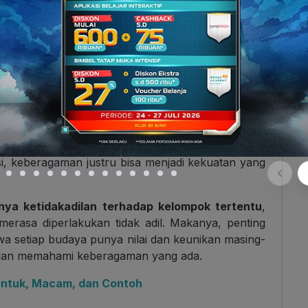
 yang ia anut adalah yang terbaik, sehingga ia
berasal dari kelompok minoritas.
ukai perasaan orang lain, tapi juga menimbulkan
k segera disadari dan diperbaiki, sikap seperti ini
aya yang berujung pada diskriminasi dan konflik
u sendiri bukanlah penyebab utama konflik. Kalau
si, keberagaman justru bisa menjadi kekuatan yang
anya ketidakadilan terhadap kelompok tertentu
,
merasa diperlakukan tidak adil. Makanya, penting
 setiap budaya punya nilai dan keunikan masing-
r dan memahami keberagaman yang ada.
Bentuk, Macam, dan Contoh