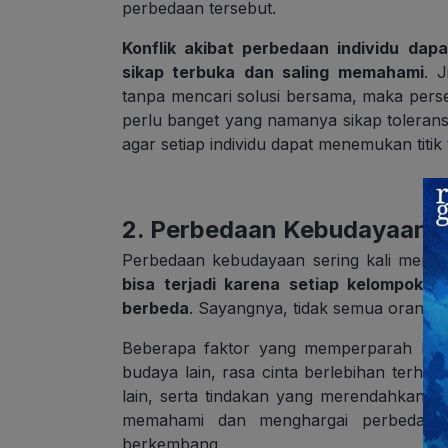
perbedaan tersebut.
Konflik akibat perbedaan individu dap
sikap terbuka dan saling memahami
. 
tanpa mencari solusi bersama, maka persel
perlu banget yang namanya sikap toleransi
agar setiap individu dapat menemukan titi
2. Perbedaan Kebudayaan
Perbedaan kebudayaan sering kali menjad
bisa terjadi karena setiap kelompok me
berbeda
. Sayangnya, tidak semua orang 
Beberapa faktor yang memperparah konf
budaya lain, rasa cinta berlebihan terhad
lain, serta tindakan yang merendahkan k
memahami dan menghargai perbedaan 
berkembang.