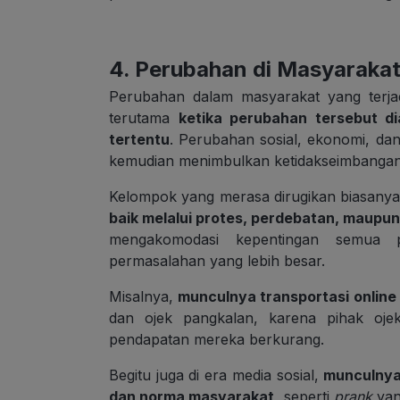
4. Perubahan di Masyaraka
Perubahan dalam masyarakat yang terjad
terutama
ketika perubahan tersebut 
tertentu
. Perubahan sosial, ekonomi, da
kemudian menimbulkan ketidakseimbangan 
Kelompok yang merasa dirugikan biasany
baik melalui protes, perdebatan, maupun
mengakomodasi kepentingan semua p
permasalahan yang lebih besar.
Misalnya,
munculnya transportasi online
dan ojek pangkalan, karena pihak oje
pendapatan mereka berkurang.
Begitu juga di era media sosial,
munculnya 
dan norma masyarakat
, seperti
prank
yan