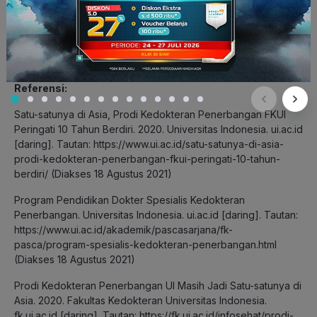
Referensi:
Satu-satunya di Asia, Prodi Kedokteran Penerbangan FKUI
Peringati 10 Tahun Berdiri. 2020. Universitas Indonesia. ui.ac.id
[daring]. Tautan:
https://www.ui.ac.id/satu-satunya-di-asia-
prodi-kedokteran-penerbangan-fkui-peringati-10-tahun-
berdiri/
(Diakses 18 Agustus 2021)
Program Pendidikan Dokter Spesialis Kedokteran
Penerbangan. Universitas Indonesia. ui.ac.id [daring]. Tautan:
https://www.ui.ac.id/akademik/pascasarjana/fk-
pasca/program-spesialis-kedokteran-penerbangan.html
(Diakses 18 Agustus 2021)
Prodi Kedokteran Penerbangan UI Masih Jadi Satu-satunya di
Asia. 2020. Fakultas Kedokteran Universitas Indonesia.
fk.ui.ac.id [daring]. Tautan:
https://fk.ui.ac.id/infosehat/prodi-