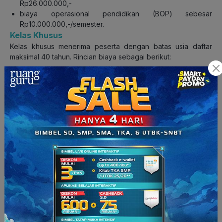
Rp26.000.000,-
biaya operasional pendidikan (BOP) sebesar
Rp10.000.000,-/semester.
Kelas Khusus
Kelas khusus menerima peserta dengan batas usia daftar
maksimal 40 tahun. Rincian biaya sebagai berikut:
dana pengembangan (DP) yang dibayarkan di awal kuliah
Rp31.000.000,-
biaya operasional pendidikan (BOP) sebesar
Rp15.000.000,-/semester.
Gimana
,
gengs
? Tertarik
nggak
, nih, buat jadi dokter spesialis
penerbangan? Tentu perjalanan menggapai cita-cita
nggak
semudah yang dikira, ya. Apalagi kalau inginnya rebahan saja
🙁 Yuk, bangun dan semangat belajar lagi sambil
ditemanin
sama
ruangbelajar
, ya!