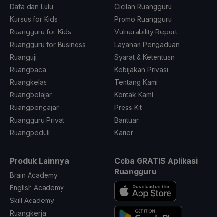
Dafa dan Lulu
Cicilan Ruangguru
Kursus for Kids
Promo Ruangguru
Ruangguru for Kids
Vulnerability Report
Ruangguru for Business
Layanan Pengaduan
Ruanguji
Syarat & Ketentuan
Ruangbaca
Kebijakan Privasi
Ruangkelas
Tentang Kami
Ruangbelajar
Kontak Kami
Ruangpengajar
Press Kit
Ruangguru Privat
Bantuan
Ruangpeduli
Karier
Produk Lainnya
Coba GRATIS Aplikasi
Ruangguru
Brain Academy
English Academy
Skill Academy
Ruangkerja