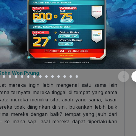
va adalah anak yang aneh dan terlalu dewasa
ya. Menggunakan kamus Bahasa Indonesia untuk
 yang baru ia temui membuatnya terbiasa dengan
ai bahasa sehari-hari.
n laki-laki yang Ava temui disebuah warteg dekat
 Menurut P, Ava aneh karena menggunakan kata
a berbicara. Menurut Ava, P aneh karena namanya
 Sohn Won Pyung
at mereka ingin lebih mengenal satu sama lain
ena ternyata mereka tinggal di tempat yang sama
yata mereka memiliki sifat ayah yang sama, kasar
ka tidak diinginkan di sini, bukankah lebih baik
rima mereka dengan baik? tempat yang jauh dari
─ ke mana saja, asal mereka dapat diperlakukan