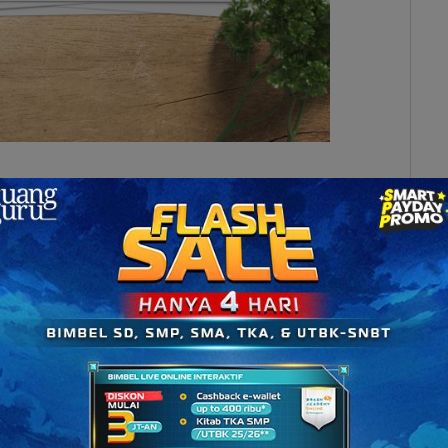
eluarganya harus pindah ke sebuah rusun kumuh
ernama Rusun Nero. Hal tersebut disebabkan oleh
idak menyukai anak kecil, bahkan anaknya sendiri.
anya menjadi beban bagi keluarganya, padahal ia
getahui apa-apa tentang dunia ini. Memiliki Mama
baik pula oleh ayahnya. Mungkin hal tersebut yang
h sayang atau sekadar perhatian dari orang lain
ik.