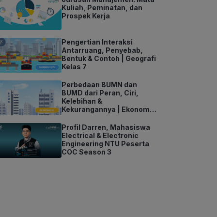
Kuliah, Peminatan, dan
Prospek Kerja
Pengertian Interaksi
Antarruang, Penyebab,
Bentuk & Contoh | Geografi
Kelas 7
Perbedaan BUMN dan
BUMD dari Peran, Ciri,
Kelebihan &
Kekurangannya | Ekonomi
Kelas 11
Profil Darren, Mahasiswa
Electrical & Electronic
Engineering NTU Peserta
COC Season 3