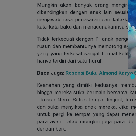
Mungkin akan banyak orang mengira A
dibandingkan dengan anak lain seusian
menjawab rasa penasaran dari kata-kata
kata-kata baku dan menggunakannya sebag
Tidak terkecuali dengan P, anak pengame
rusun dan membantunya memotong ayam.
yang yang terkesat sangat formal ketik
hanya terdiri dari satu huruf.
Baca Juga:
Resensi Buku Almond Karya
Keanehan yang dimiliki keduanya membu
hingga mereka suka bermain bersama kar
─Rusun Nero. Selain tempat tinggal, tern
dan suka menyiksa anak mereka. Jika mere
untuk pergi ke tempat yang dapat mene
para ayah ─atau mungkin juga para ibu
dengan baik.