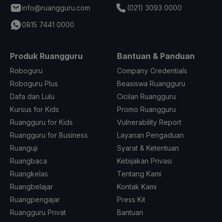
info@ruangguru.com
(021) 3093 0000
0815 7441 0000
Produk Ruangguru
Bantuan & Panduan
Roboguru
Company Credentials
Roboguru Plus
Beasiswa Ruangguru
Dafa dan Lulu
Cicilan Ruangguru
Kursus for Kids
Promo Ruangguru
Ruangguru for Kids
Vulnerability Report
Ruangguru for Business
Layanan Pengaduan
Ruanguji
Syarat & Ketentuan
Ruangbaca
Kebijakan Privasi
Ruangkelas
Tentang Kami
Ruangbelajar
Kontak Kami
Ruangpengajar
Press Kit
Ruangguru Privat
Bantuan