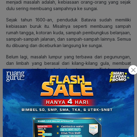
menjadi masalah adalah, kebiasaan orang-orang yang sejak
dulu sering membuang sampahnya ke sungai.
Sejak tahun 1600-an, penduduk Batavia sudah memiliki
kebiasaan buruk itu. Misalnya seperti membuang sampah
rumah tangga, kotoran kuda, sampah pembungkus belanjaan,
sampah-sampah jalanan, dan sampah-sampah lainnya. Semua
itu dibuang dan diceburkan langsung ke sungai.
Belum lagi, masalah lumpur yang terbawa dari pegunungan,
dan limbah yang berasal dari kilang-kilang gula, membuat
sungai menjadi dangkal dan tercemar. Tidak rutinnya
melakukan normalisasi atau pengerukan, membuat kerja-kerja
pembuatan terusan itu menjadi tidak efektif lagi.
Baca Juga:
Mengenal Permasalahan Sosial yang Muncul
Akibat Persoalan Sampah