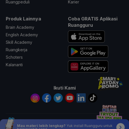
Ruangpeduli
Karier
Produk Lainnya
Coba GRATIS Aplikasi
Ruangguru
Brain Academy
English Academy
Skill Academy
Ruangkerja
Schoters
Kalananti
Ikuti Kami
© 2026 All Rights Reserved PT. Ruang Raya Indonesia
Mau materi lebih lengkap?
Yuk install Ruangguru untuk