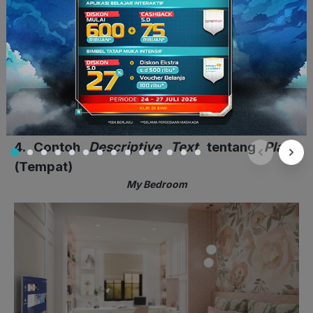
basket antar sekolah.
Shasa merupakan pribadi yang pintar dan ramah. Dia
menginspirasiku untuk bekerja keras. Dia sering membantuku
mengerjakan PR dan selalu menghormati orang yang lebih
tua. Semua orang menyukainya. Dan aku pun senang punya
teman seperti dia.
4. Contoh
Descriptive Text
tentang
Place
(Tempat)
My Bedroom