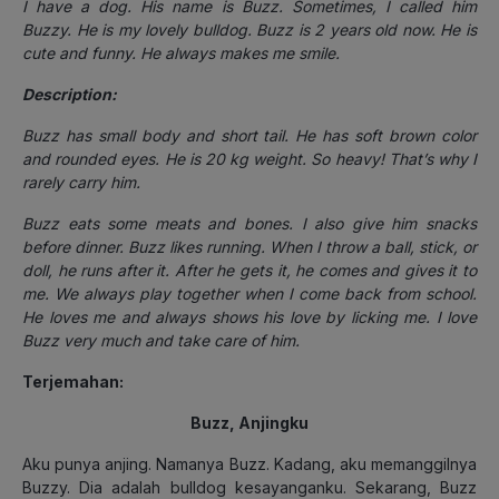
I have a dog. His name is Buzz. Sometimes, I called him
Buzzy. He is my lovely bulldog. Buzz is 2 years old now. He is
cute and funny. He always makes me smile.
Description:
Buzz has small body and short tail. He has soft brown color
and rounded eyes. He is 20 kg weight. So heavy! That’s why I
rarely carry him.
Buzz eats some meats and bones. I also give him snacks
before dinner. Buzz likes running. When I throw a ball, stick, or
doll, he runs after it. After he gets it, he comes and gives it to
me. We always play together when I come back from school.
He loves me and always shows his love by licking me. I love
Buzz very much and take care of him.
Terjemahan:
Buzz, Anjingku
Aku punya anjing. Namanya Buzz. Kadang, aku memanggilnya
Buzzy. Dia adalah bulldog kesayanganku. Sekarang, Buzz