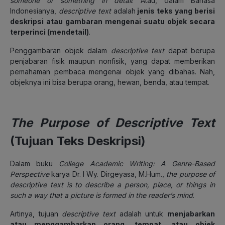
someone or something in detail
. Atau, dalam Bahasa
Indonesianya,
descriptive text
adalah
jenis teks yang berisi
deskripsi atau gambaran mengenai suatu objek secara
terperinci (mendetail)
.
Penggambaran objek
dalam
descriptive text
dapat berupa
penjabaran fisik maupun nonfisik, yang dapat memberikan
pemahaman pembaca mengenai objek yang dibahas. Nah,
objeknya ini bisa berupa orang, hewan, benda, atau tempat.
The Purpose of Descriptive Text
(Tujuan Teks Deskripsi)
Dalam buku
College Academic Writing: A Genre-Based
Perspective
karya Dr. I Wy. Dirgeyasa, M.Hum.,
the purpose of
descriptive text is to describe a person, place, or things in
such a way that a picture is formed in the reader’s mind
.
Artinya, tujuan
descriptive text
adalah untuk
menjabarkan
atau menggambarkan orang, tempat, atau objek