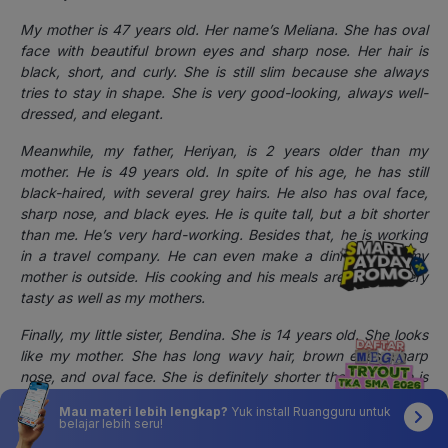
My mother is 47 years old. Her name’s Meliana. She has oval
face with beautiful brown eyes and sharp nose. Her hair is
black, short, and curly. She is still slim because she always
tries to stay in shape. She is very good-looking, always well-
dressed, and elegant.
Meanwhile, my father, Heriyan, is 2 years older than my
mother. He is 49 years old. In spite of his age, he has still
black-haired, with several grey hairs. He also has oval face,
sharp nose, and black eyes. He is quite tall, but a bit shorter
than me. He’s very hard-working. Besides that, he is working
in a travel company. He can even make a dinner when my
mother is outside. His cooking and his meals are always very
tasty as well as my mothers.
Finally, my little sister, Bendina. She is 14 years old. She looks
like my mother
. She has long wavy hair, brown eyes, sharp
nose, and oval face. She is definitely shorter than me. She is
rather introverted. But she is very sensible, smart, and co-
Mau materi lebih lengkap?
Yuk install Ruangguru untuk
operative. Right now, she is studying at Junior High School in
belajar lebih seru!
8th grade. I want to be as smart as she is.