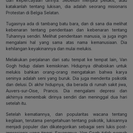
dan kepercayaan dirinya. Sebelum menjadi pelukis, atau
katakanlah tentang lukisan, dia adalah seorang misionaris
Protestan di Belgia Selatan.
Tugasnya ada di tambang batu bara, dan di sana dia melihat
kebenaran tentang penderitaan dan kebenaran tentang
Tuhannya sendiri. Melihat penderitaan manusia, ia juga ingin
mengalami hal yang sama atas nama kemanusiaan. Dia
kehilangan keyakinannya dan mulai melukis.
Melakukan perjalanan dari satu tempat ke tempat lain, Van
Gogh hidup dalam kemiskinan. Hidupnya dihabiskan untuk
melukis bahkan orang-orang mengatakan bahwa karya
seninya adalah seni yang buruk. Dia juga menderita psikotik
dan delusi. Di akhir hidupnya, dia berada di rumah sakit jiwa,
Auvers-sur-Oise, Prancis. Dia mengalami depresi dan
akhirnya menembak dirinya sendiri dan meninggal dua hari
setelah itu.
Setelah kematiannya, dan popularitas wacana tentang
kegilaan, terutama pengetahuan tentang psikotik, lukisannya
menjadi populer dan dikategorikan sebagai seni lukis post-
impresionis yang tinggi. Sayangnya, Van Gogh tidak pernah