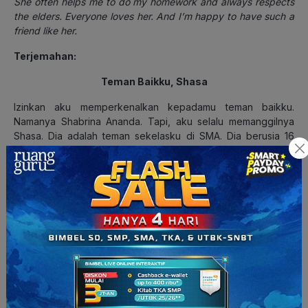
She often helps me to do my homework and always respects
the elders. Everyone loves her. And I’m happy to have such a
friend like her.
Terjemahan:
Teman Baikku, Shasa
Izinkan aku memperkenalkan kepadamu teman baikku.
Namanya Shabrina Ananda. Tapi, aku selalu memanggilnya
Shasa. Dia adalah teman sekelasku di SMA. Dia berusia 16
tahun dan tinggal di Cibubur, Jakarta.
Shasa sangat cantik, menarik, dan modis. Dia memiliki wajah
oval, mata bulat, hidung mancung, dan rambut hitam panjang
yang berkilau. Kulitnya berwarna putih. Dia juga bertubuh
langsing dan agak tinggi. Tingginya 160 cm. Dia benar-benar
memiliki penampilan yang sempurna.
Shasa sangat suka membaca dan menonton film. Dia sangat
aktif di sekolah. Dia bergabung di klub basket, klub
badminton, dan klub menari sebagai kegiatan
ekstrakurikulernya. Dia pernah mengikuti pertandingan