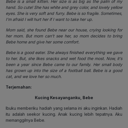
Bebe is a small kitten. Her size is as big as the palm of my
hand. So cute! She has white and grey color, and lovely yellow
eyes. She is very soft and furry. Bebe is so fragile. Sometimes,
I’m afraid I will hurt her if I want to take her up.
Mom said, she found Bebe near our house, crying looking for
her mom. But mom can’t see her, so mom decides to bring
Bebe home and give her some comfort.
Bebe is a good eater. She always finished everything we gave
to her. But, she likes snacks and wet food the most. Now, it’s
been a year since Bebe came to our family. Her small body
has grown up into the size of a football ball. Bebe is a good
cat, and we love her so much.
Terjemahan:
Kucing Kesayanganku, Bebe
Ibuku memberiku hadiah yang selama ini aku inginkan. Hadiah
itu adalah seekor kucing. Anak kucing lebih tepatnya. Aku
memanggilnya Bebe.