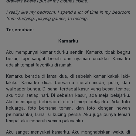
drawers where I put all my clothes inside.
I really like my bedroom. I spend a lot of time in my bedroom
from studying, playing games, to resting.
Terjemahan:
Kamarku
Aku mempunyai kamar tidurku sendiri. Kamarku tidak begitu
besar, tapi sangat bersih dan nyaman untukku. Kamarku
adalah tempat favoritku di rumah.
Kamarku berada di lantai dua, di sebelah kamar kakak laki-
lakiku. Kamarku dicat berwarna merah muda, putih, dan
wallpaper bunga. Di sana, terdapat kasur yang besar, tempat
aku tidur setiap hari. Di sebelah kasur, ada meja belajarku.
Aku memajang beberapa foto di meja belajarku. Ada foto
keluarga, foto bersama teman, dan foto dengan hewan
peliharaanku, Luna, si kucing persia. Aku juga punya lemari
tempat aku menaruh semua pakaianku.
Aku sangat menyukai kamarku. Aku menghabiskan waktu di