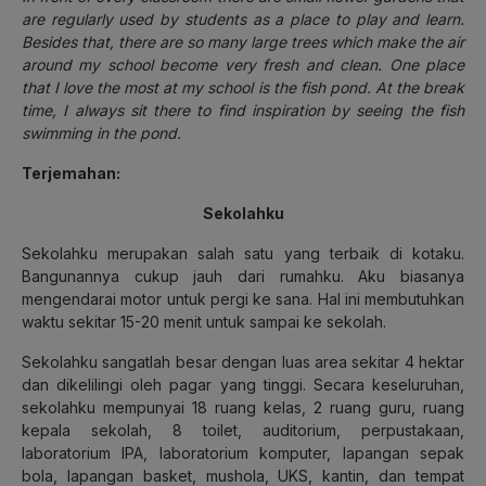
are regularly used by students as a place to play and learn.
Besides that, there are so many large trees which make the air
around my school become very fresh and clean.
One place
that I love the most at my school is the fish pond. At the break
time, I always sit there to find inspiration by seeing the fish
swimming in the pond.
Terjemahan:
Sekolahku
Sekolahku merupakan salah satu yang terbaik di kotaku.
Bangunannya cukup jauh dari rumahku. Aku biasanya
mengendarai motor untuk pergi ke sana. Hal ini membutuhkan
waktu sekitar 15-20 menit untuk sampai ke sekolah.
Sekolahku sangatlah besar dengan luas area sekitar 4 hektar
dan dikelilingi oleh pagar yang tinggi. Secara keseluruhan,
sekolahku mempunyai 18 ruang kelas, 2 ruang guru, ruang
kepala sekolah, 8 toilet, auditorium, perpustakaan,
laboratorium IPA, laboratorium komputer, lapangan sepak
bola, lapangan basket, mushola, UKS, kantin, dan tempat