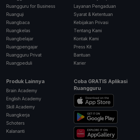
Ruangguru for Business
Layanan Pengaduan
Ruanguji
Syarat & Ketentuan
Ruangbaca
Kebijakan Privasi
Ruangkelas
Tentang Kami
Ruangbelajar
Kontak Kami
Ruangpengajar
Press Kit
Ruangguru Privat
Bantuan
Ruangpeduli
Karier
Produk Lainnya
Coba GRATIS Aplikasi
Ruangguru
Brain Academy
English Academy
Skill Academy
Ruangkerja
Schoters
Kalananti