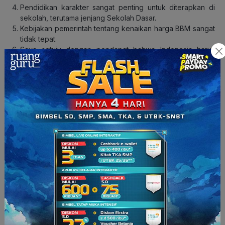
Pendidikan karakter sangat penting untuk diterapkan di
sekolah, terutama jenjang Sekolah Dasar.
Kebijakan pemerintah tentang kenaikan harga BBM sangat
tidak tepat.
Saya setuju dengan pendapat bahwa Indonesia harus
segera melakukan reformasi agraria.
Dampak positif media sosial lebih sedikit dibandingkan
dampak negatifnya bagi remaja.
Film Indonesia masih perlu diperbaiki dari segi kualitas.
Olahraga merupakan bagian terpenting dari gaya hidup
sehat.
Buah pisang adalah buah terenak di dunia.
Orang kurus biasanya tidak suka dan jarang makan.
Masakan ibu adalah yang terenak di dunia.
Rumah yang lama kosong dan tidak ditempati dipercaya
akan berhantu.
Matematika adalah mata pelajaran yang paling susah dan
banyak dibenci oleh siswa di sekolah.
Anak perempuan pertama biasanya akan mirip ayahnya.
Belajar Bahasa Jepang lebih mudah daripada belajar
Bahasa Mandarin.