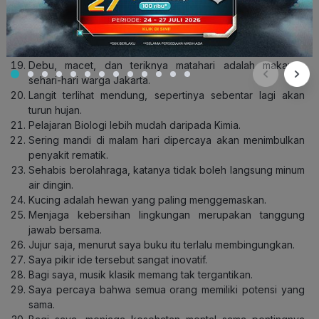
BMKG memperkirakan besok akan turun hujan di daerah
Jakarta Barat.
Menurut saya, masakan akan terasa lebih gurih jika diberi
sedikit gula.
Debu, macet, dan teriknya matahari adalah makanan
sehari-hari warga Jakarta.
Langit terlihat mendung, sepertinya sebentar lagi akan
turun hujan.
Pelajaran Biologi lebih mudah daripada Kimia.
Sering mandi di malam hari dipercaya akan menimbulkan
penyakit rematik.
Sehabis berolahraga, katanya tidak boleh langsung minum
air dingin.
Kucing adalah hewan yang paling menggemaskan.
Menjaga kebersihan lingkungan merupakan tanggung
jawab bersama.
Jujur saja, menurut saya buku itu terlalu membingungkan.
Saya pikir ide tersebut sangat inovatif.
Bagi saya, musik klasik memang tak tergantikan.
Saya percaya bahwa semua orang memiliki potensi yang
sama.