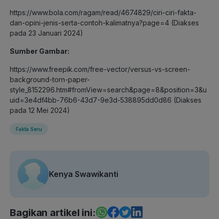
https://www.bola.com/ragam/read/4674829/ciri-ciri-fakta-
dan-opini-jenis-serta-contoh-kalimatnya?page=4 (Diakses
pada 23 Januari 2024)
Sumber Gambar:
https://www.freepik.com/free-vector/versus-vs-screen-
background-torn-paper-
style_8152296.htm#fromView=search&page=8&position=3&u
uid=3e4df4bb-76b6-43d7-9e3d-538895dd0d86 (Diakses
pada 12 Mei 2024)
Fakta Seru
Kenya Swawikanti
Bagikan artikel ini: