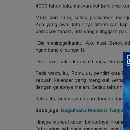
4000 tahun lalu, masyarakat Babilonia ku
Mulai dari sana, setiap peradaban men
Ada yang awal tahunnya ditentukan tiap 
bercocok tanam, ada yang ditinggalin pas 
“Dia meninggalkanku. Aku kuat. Besok ad
ngambang di sungai Nil.
Di sisi lain, kalender awal bangsa Romawi d
Pada waktu itu, Romulus, pendiri kota R
sebuah kalender yang mengikuti
vernal 
dengan gelapnya malam. Setiap tahunnya, te
Ketika itu, belum ada bulan Januari dan Fe
Baca juga:
Bagaimana Manusia Tanpa P
Hingga muncul kaisar berikutnya, Numa 
Februarius sehingga menggeser awal ta