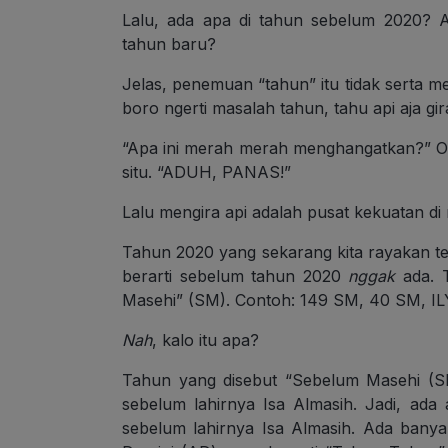
Lalu, ada apa di tahun sebelum 2020? 
tahun baru?
Jelas, penemuan “tahun” itu tidak serta m
boro ngerti masalah tahun, tahu api aja gir
“Apa ini merah merah menghangatkan?” Or
situ. “ADUH, PANAS!”
Lalu mengira api adalah pusat kekuatan di
Tahun 2020 yang sekarang kita rayakan 
berarti sebelum tahun 2020
nggak
ada. T
Masehi” (SM). Contoh: 149 SM, 40 SM, I
Nah
, kalo itu apa?
Tahun yang disebut “Sebelum Masehi (SM
sebelum lahirnya Isa Almasih. Jadi, ad
sebelum lahirnya Isa Almasih. Ada banya