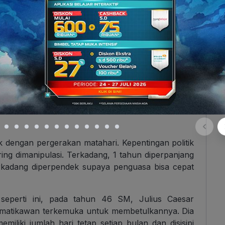
yang gatau, berikut adalah penggalan liriknya:
INI~ MELODI RINTIHAN HATI INI~ KISAH
ung Lex berikut:
GUE!”
k dengan pergerakan matahari. Kepentingan politik
ing dimanipulasi. Terkadang, 1 tahun diperpanjang
erkadang diperpendek supaya penguasa bisa cepat
i seperti ini, pada tahun 46 SM, Julius Caesar
ematikawan terkemuka untuk membetulkannya. Dia
iliki jumlah hari tetap setiap bulan dan disisipi