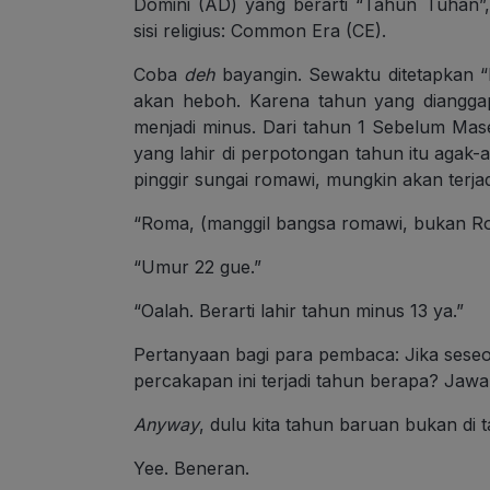
Domini (AD) yang berarti “Tahun Tuhan”,
sisi religius: Common Era (CE).
Coba
deh
bayangin. Sewaktu ditetapkan “M
akan heboh. Karena tahun yang diangga
menjadi minus. Dari tahun 1 Sebelum Mas
yang lahir di perpotongan tahun itu agak-
pinggir sungai romawi, mungkin akan terjadi
“Roma, (manggil bangsa romawi, bukan R
“Umur 22 gue.”
“Oalah. Berarti lahir tahun minus 13 ya.”
Pertanyaan bagi para pembaca: Jika seseor
percakapan ini terjadi tahun berapa? Jawa
Anyway
, dulu kita tahun baruan bukan di 
Yee. Beneran.