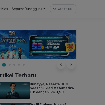
Search
r Kids
Seputar Ruangguru
for:
rtikel Terbaru
Bunayya, Peserta COC
Season 3 dari Matematika
ITB dengan IPK 3,99
Profil Firdaus, King of