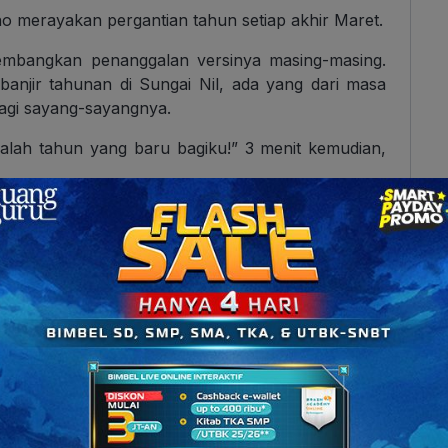
no merayakan pergantian tahun setiap akhir Maret.
gembangkan penanggalan versinya masing-masing.
banjir tahunan di Sungai Nil, ada yang dari masa
lagi sayang-sayangnya.
alah tahun yang baru bagiku!” 3 menit kemudian,
imulai setiap 1 Maret.
oma, pada abad ke-8 Sebelum Masehi, menciptakan
equinox
. Hari ketika terangnya matahari, seimbang
rdiri dari 10 bulan (304 hari).
bruari.
eradaban Mesopotamia?
Pompilius, yang menambahkan bulan Januarius dan
hun menjadi 1 Januari. Bulan di mana Almarhum