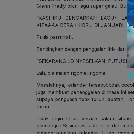
Glenn Fredly bikin lagu super galau. Buat 
“KASIHKU DENGARKAN LAGU~ LAGU 
KITAAAA BERAKHIRR… DI JANUARI~”
Puitis parrrrrah.
Bandingkan dengan penggalan lirik dari Yo
“SEKARANG LO NYESELKAN! PUTUSIN! 
Lah, dia malah ngomel-ngomel.
Masalahnya, kalender tersebut tidak coco
juga membuat penanggalan di masa ini ser
supaya penguasa tidak turun jabatan. T
turun.
Tidak ingin terus berada dalam situas
memanggil Sosigenes, astronom dan mat
memperkenalkan kalender Julian, yang mem