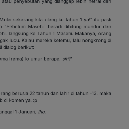
 atau penyebutan yang dianggap lebih netral dari
ulai sekarang kita ulang ke tahun 1 ya!” itu pasti
p “Sebelum Masehi” berarti dihitung mundur dan
ehi, langsung ke Tahun 1 Masehi. Makanya, orang
agak lucu. Kalau mereka ketemu, lalu nongkrong di
 dialog berikut:
oma Irama) lo umur berapa,
sih
?’
ang berusia 22 tahun dan lahir di tahun -13, maka
b di komen ya. :p
tanggal 1 Januari,
lho
.