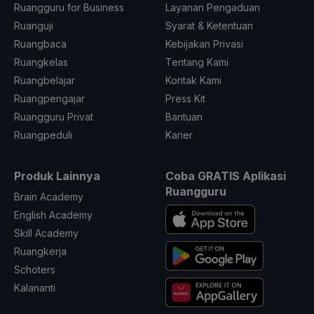
Ruangguru for Business
Layanan Pengaduan
Ruanguji
Syarat & Ketentuan
Ruangbaca
Kebijakan Privasi
Ruangkelas
Tentang Kami
Ruangbelajar
Kontak Kami
Ruangpengajar
Press Kit
Ruangguru Privat
Bantuan
Ruangpeduli
Karier
Produk Lainnya
Coba GRATIS Aplikasi
Ruangguru
Brain Academy
English Academy
Skill Academy
Ruangkerja
Schoters
Kalananti