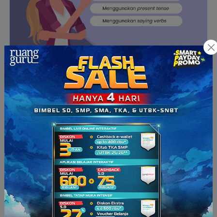
Baca Juga:
Report Text: Pengertian, Tujuan, Struktur,
dan Contohnya
Contoh
News Item Text
Okeh! setelah membahas mengenai pengertian, tujuan,
struktur, dan kaidah kebahasaan
news item text
, sekarang
kita lihat contoh
n
ews item text
singkat berikut ini,
yuk
!
Death Toll from Indonesia’s Volcano Eruption
Climbs to 34