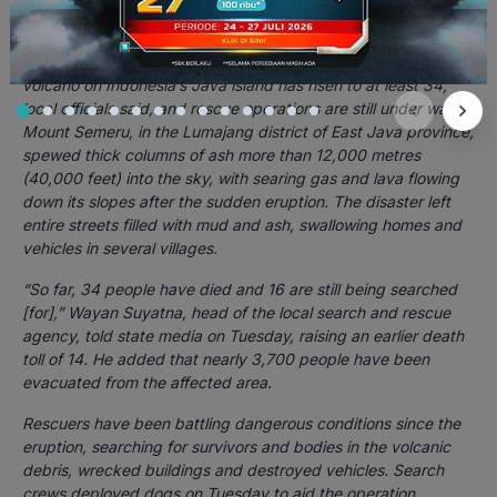
Search and rescue operations are still under way to find 16
people missing after the eruption of Java’s Mount Semeru.
The death toll from the eruption on Saturday of the highest
volcano on Indonesia’s Java island has risen to at least 34,
local officials said, and rescue operations are still under way.
Mount Semeru, in the Lumajang district of East Java province,
spewed thick columns of ash more than 12,000 metres
(40,000 feet) into the sky, with searing gas and lava flowing
down its slopes after the sudden eruption. The disaster left
entire streets filled with mud and ash, swallowing homes and
vehicles in several villages.
“So far, 34 people have died and 16 are still being searched
[for],” Wayan Suyatna, head of the local search and rescue
agency, told state media on Tuesday, raising an earlier death
toll of 14. He added that nearly 3,700 people have been
evacuated from the affected area.
Rescuers have been battling dangerous conditions since the
eruption, searching for survivors and bodies in the volcanic
debris, wrecked buildings and destroyed vehicles. Search
crews deployed dogs on Tuesday to aid the operation.