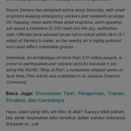
Mount Semeru has remained active since Saturday, with small
eruptions keeping emergency workers and residents on edge.
On Tuesday, there were three small eruptions, each spewing
ash about a kilometre (3,300 feet) into the sky, authorities
said. Officials have advised locals not to travel within 5km (3.1
miles) of Semeru’s crater, as the nearby air is highly polluted
and could affect vulnerable groups.
Indonesia, an archipelago of more than 270 million people, is
prone to earthquakes and volcanic activity because it sits
along the Pacific “Ring of Fire”, a horseshoe-shaped series of
fault lines.(This article was published in Al Jazeera Creative
Commons)
Baca Juga:
Discussion Text: Pengertian, Tujuan,
Struktur, dan Contohnya
Hayo
, siapa yang tahu arti teks di atas? Supaya lebih paham,
kita simak terjemahan teks tersebut dalam bahasa Indonesia
di bawah ini,
yuk
!