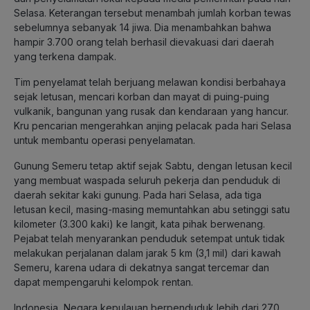
Selasa. Keterangan tersebut menambah jumlah korban tewas
sebelumnya sebanyak 14 jiwa. Dia menambahkan bahwa
hampir 3.700 orang telah berhasil dievakuasi dari daerah
yang terkena dampak.
Tim penyelamat telah berjuang melawan kondisi berbahaya
sejak letusan, mencari korban dan mayat di puing-puing
vulkanik, bangunan yang rusak dan kendaraan yang hancur.
Kru pencarian mengerahkan anjing pelacak pada hari Selasa
untuk membantu operasi penyelamatan.
Gunung Semeru tetap aktif sejak Sabtu, dengan letusan kecil
yang membuat waspada seluruh pekerja dan penduduk di
daerah sekitar kaki gunung. Pada hari Selasa, ada tiga
letusan kecil, masing-masing memuntahkan abu setinggi satu
kilometer (3.300 kaki) ke langit, kata pihak berwenang.
Pejabat telah menyarankan penduduk setempat untuk tidak
melakukan perjalanan dalam jarak 5 km (3,1 mil) dari kawah
Semeru, karena udara di dekatnya sangat tercemar dan
dapat mempengaruhi kelompok rentan.
Indonesia, Negara kepulauan berpenduduk lebih dari 270