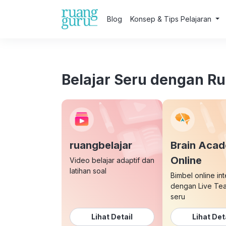
Blog
Konsep & Tips Pelajaran
Belajar Seru dengan R
ruangbelajar
Brain Aca
Online
Video belajar adaptif dan
latihan soal
Bimbel online int
dengan Live Te
seru
Lihat Detail
Lihat Det