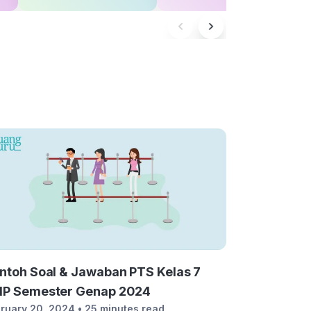
ntoh Soal & Jawaban PTS Kelas 7
P Semester Genap 2024
ruary 20, 2024
• 25 minutes read