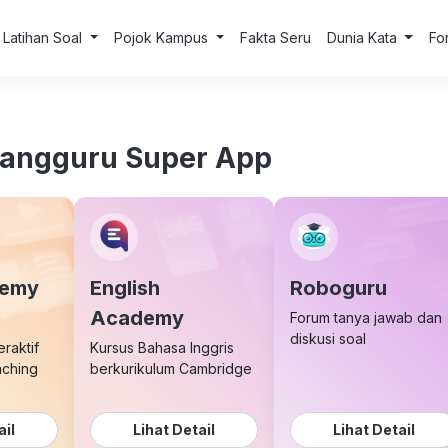
Latihan Soal
Pojok Kampus
Fakta Seru
Dunia Kata
Fo
uangguru Super App
demy
English
Roboguru
Academy
Forum tanya jawab dan
diskusi soal
eraktif
Kursus Bahasa Inggris
aching
berkurikulum Cambridge
ail
Lihat Detail
Lihat Detail