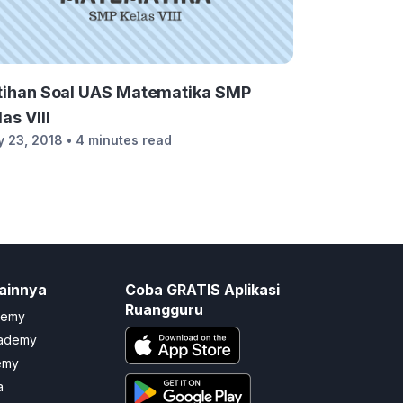
tihan Soal UAS Matematika SMP
as VIII
 23, 2018
• 4 minutes read
ainnya
Coba GRATIS Aplikasi
Ruangguru
demy
cademy
emy
a