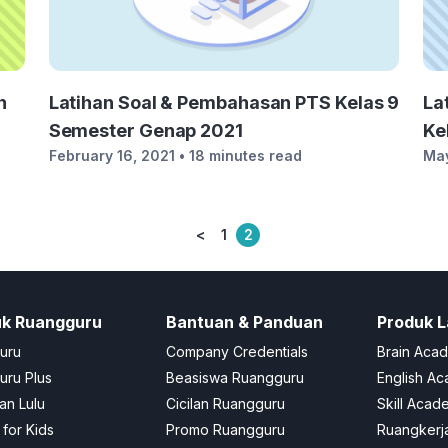
n
La
Latihan Soal & Pembahasan PTS Kelas 9
Kel
Semester Genap 2021
May
February 16, 2021
• 18 minutes read
<
1
2
Posts
pagination
uk Ruangguru
Bantuan & Panduan
Produk L
uru
Company Credentials
Brain Aca
ru Plus
Beasiswa Ruangguru
English A
an Lulu
Cicilan Ruangguru
Skill Acad
 for Kids
Promo Ruangguru
Ruangkerj