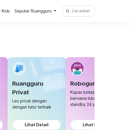
Search
r Kids
Seputar Ruangguru
for:
Ruangguru
Roboguru Plus
Privat
Kupas tuntas soal sulit
bersama tutor yang
Les privat dengan
standby 24 jam
dengan tutor terbaik
Lihat Detail
Lihat Detail