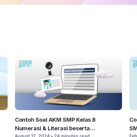
Co
Contoh Soal AKM SMP Kelas 8
SM
Numerasi & Literasi beserta
Feb
August 12, 2024
• 24 minutes read
Jawabannya