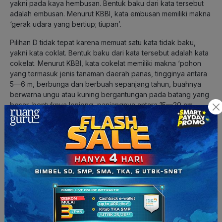
yakni pada kaya hembusan. Bentuk baku dari kata tersebut
adalah embusan. Menurut KBBI, kata embusan memiliki makna
‘gerak udara yang bertiup; tiupan’.
Pilihan D tidak tepat karena memuat satu kata tidak baku,
yakni kata coklat. Bentuk baku dari kata tersebut adalah kata
cokelat. Menurut KBBI, kata cokelat memiliki makna ‘pohon
yang termasuk jenis tanaman daerah panas, tingginya antara
5—6 m, berbunga dan berbuah sepanjang tahun, buahnya
berwarna ungu atau kuning bergantungan pada batang yang
besar, bentuknya lonjong, panjangnya antara 15—20 cm,
mengandung biji seperti kacang-kacangan antara 50—100
biji, biasa diolah menjadi bubuk atau kristal, dibuat minuman
atau makanan lezat lain’; ‘bubuk dari biji cokelat’.
Berdasarkan penjelasan tersebut, kalimat yang keseluruhan
katanya memuat kata baku adalah Astronaut adalah sebutan
bagi orang yang menerbangkan pesawat antariksa.
Dengan demikian, jawaban yang tepat adalah B.