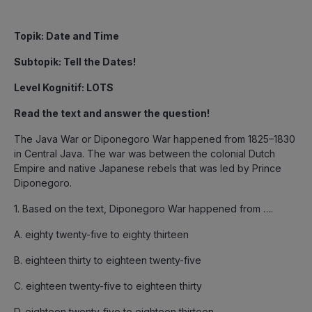
Topik
: Date and Time
Subtopik
: Tell the Dates!
Level Kognitif
: LOTS
Read the text and answer the question!
The Java War or Diponegoro War happened from 1825–1830
in Central Java. The war was between the colonial Dutch
Empire and native Japanese rebels that was led by Prince
Diponegoro.
1. Based on the text, Diponegoro War happened from ….
A. eighty twenty-five to eighty thirteen
B. eighteen thirty to eighteen twenty-five
C. eighteen twenty-five to eighteen thirty
D. eighteen twenty-five to eighteen thirteen