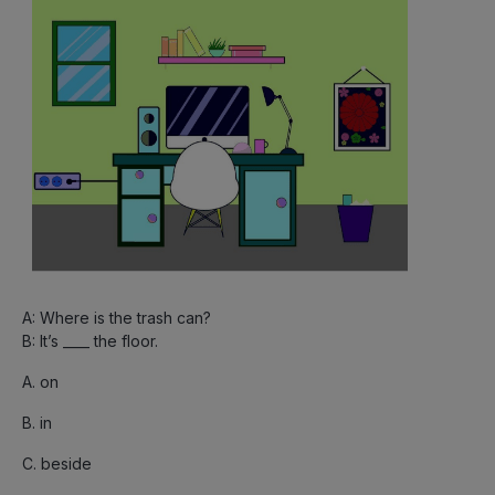
A: Where is the trash can?
B: It’s ____ the floor.
A. on
B. in
C. beside