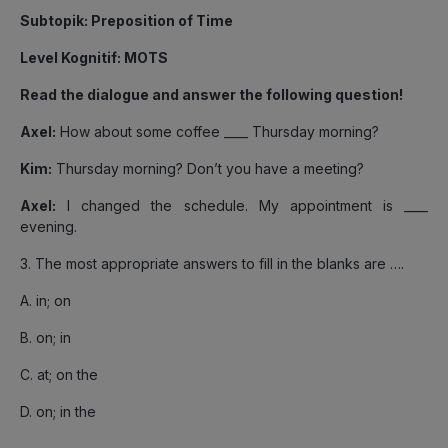
Subtopik
: Preposition of Time
Level Kognitif
: MOTS
Read the dialogue and answer the following question!
Axel:
How about some coffee ____ Thursday morning?
Kim:
Thursday morning? Don’t you have a meeting?
Axel:
I changed the schedule. My appointment is ____
evening.
3. The most appropriate answers to fill in the blanks are ….
A. in; on
B. on; in
C. at; on the
D. on; in the