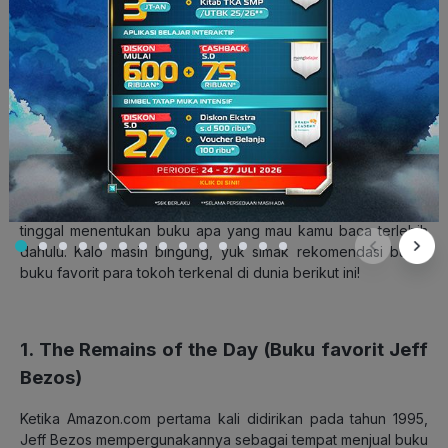
satunya, kamu bisa membaca fakta seru dan menarik di
ruangbaca oleh Ruangguru
!
Rekomendasi Buku Favorit dari
Tokoh Terkenal Dunia
Nah, itu dia tips sederhana yang mudah-mudahan bisa mulai
meningkatkan minat membaca kamu. Selanjutnya, kamu
tinggal menentukan buku apa yang mau kamu baca terlebih
dahulu. Kalo masih bingung, yuk simak rekomendasi buku-
buku favorit para tokoh terkenal di dunia berikut ini!
1. The Remains of the Day (Buku favorit Jeff
Bezos)
Ketika Amazon.com pertama kali didirikan pada tahun 1995,
Jeff Bezos mempergunakannya sebagai tempat menjual buku