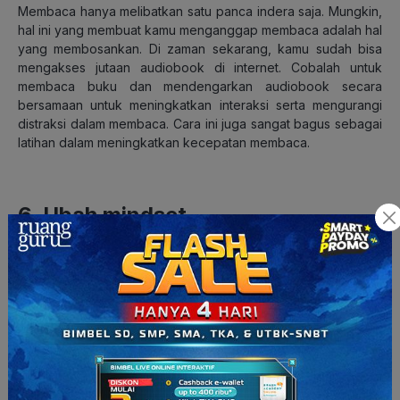
Membaca hanya melibatkan satu panca indera saja. Mungkin,
hal ini yang membuat kamu menganggap membaca adalah hal
yang membosankan. Di zaman sekarang, kamu sudah bisa
mengakses jutaan audiobook di internet. Cobalah untuk
membaca buku dan mendengarkan audiobook secara
bersamaan untuk meningkatkan interaksi serta mengurangi
distraksi dalam membaca. Cara ini juga sangat bagus sebagai
latihan dalam meningkatkan kecepatan membaca.
6. Ubah mindset
Tips terakhir yang juga tidak kalah penting adalah merubah
pola pikir kita tentang membaca. Jika kita terus menganggap
kamu adalah orang yang tidak suka membaca, tips di atas
akan sangat terasa sulit untuk dilaksanakan. Mulai sekarang,
anggap diri kamu sebagai orang yang suka membaca,
niscaya tips di atas akan sangat mudah untuk dilakukan.
Selain buku, kebiasaan membaca juga bisa kamu mulai
dengan membaca artikel atau blog yang ada di internet. Salah