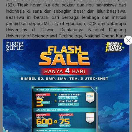
(S2). Tidak heran jika ada sekitar dua ribu mahasiswa dari
Indonesia di sana dan sebagian besar dari jalur beasiswa.
Beasiswa ini berasal dari berbagai lembaga dan institusi
pendidikan seperti Ministry of Education, ICDF dan beberapa
Universitas di Taiwan. Diantaranya National Pingtung
University of Science and Technology, National Cheng Kung
University, National Chiayi University, dan National Pingtung
Univesity of Science and Technology.
Berbagai universitas ini menyediakan biaya hidup, kuliah dan
asrama dengan
high technology
dan
hospitality service
senilai
8.000 NT atau 3.000.000 perbulan. Rata-rata biaya kuliah
untuk mahasiswa internasional di Taiwan yaitu US$ 3.000-an
per tahunnya atau sekitar 46 juta. Kemudian rata-rata biaya
hidup di negara ini sebesar US$ 4.900-an sekitar 70-an juta
pertahun.
Bagaimana, apa masih ragu untuk
belajar ke luar negeri
? 😉
Bagi yang tertarik, tapi merasa persiapannya belum matang,
yuk maksimalin lagi belajarnya pakai
ruangbelajar
. Fitur-fitur
ruangbelajar yang lengkap, bisa bikin kamu lebih mudah
pahami konsep materi dengan maksimal!