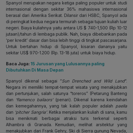
Spanyol merupakan negara ketiga paling populer untuk studi
internasional dengan sekitar 36% mahasiswa internasional
berasal dari Amerika Serikat. Dilansir dari HSBC, Spanyol ada
di peringkat kedua negara termurah sebagai tujuan kuliah luar
negeri. Biaya kuliahnya yaitu antara US $ 740-1,500 (Rp 10-12
jutaan)/tahun di lembaga publik. Nah, biaya dibebankan pada
‘per kredit’ dasar dan bisa lebih tinggi di tingkat pascasarjana.
Untuk bertahan hidup di Spanyol, kisaran dananya yaitu
sekitar US$ 970-1.200 (Rp. 13-18 juta) untuk biaya hidup.
Baca Juga:
15 Jurusan yang Lulusannya paling
Dibutuhkan Di Masa Depan
Spanyol dikenal sebagai “
Sun Drenched and Wild Land
“.
Negara ini memiliki tempat-tempat wisata yang menakjubkan
dan pertunjukan, salah satunya “toreros” (Petarung Banteng
dan
‘flamenco bailaors’
(penari). Dikenal karena keindahan
dan kemegahannya, yang tak kalah populer adalah
paella
dan
‘pitcher Sangria’
. Ketika menjalankan kuliah di sana, kamu
bisa menikmati berbagai atraksi turis terkenal seperti
Alhambra di Granada. Kemudian, melihat arsitektur yang
menakjubkan dari Frank Gehry, Ski di Sierra gunung Nevada,