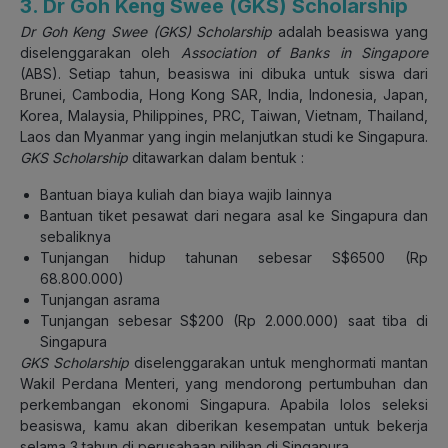
3. Dr Goh Keng Swee (GKS) Scholarship
Dr Goh Keng Swee (GKS) Scholarship
adalah beasiswa yang
diselenggarakan oleh
Association of Banks in Singapore
(ABS). Setiap tahun, beasiswa ini dibuka untuk siswa dari
Brunei, Cambodia, Hong Kong SAR, India, Indonesia, Japan,
Korea, Malaysia, Philippines, PRC, Taiwan, Vietnam, Thailand,
Laos dan Myanmar yang ingin melanjutkan studi ke Singapura.
GKS Scholarship
ditawarkan dalam bentuk :
Bantuan biaya kuliah dan biaya wajib lainnya
Bantuan tiket pesawat dari negara asal ke Singapura dan
sebaliknya
Tunjangan hidup tahunan sebesar S$6500 (Rp
68.800.000)
Tunjangan asrama
Tunjangan sebesar S$200 (Rp 2.000.000) saat tiba di
Singapura
GKS Scholarship
diselenggarakan untuk menghormati mantan
Wakil Perdana Menteri, yang mendorong pertumbuhan dan
perkembangan ekonomi Singapura. Apabila lolos seleksi
beasiswa, kamu akan diberikan kesempatan untuk bekerja
selama 3 tahun di perusahaan pilihan di Singapura.