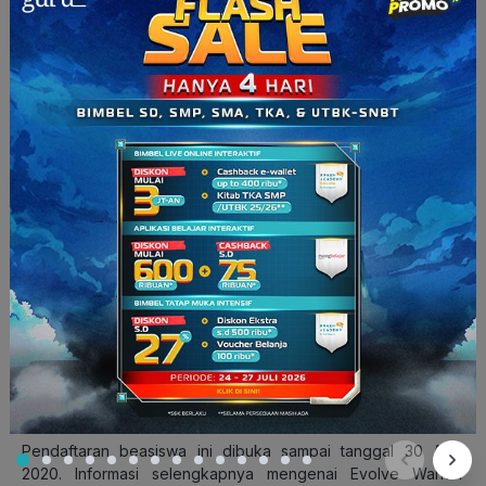
Informasi selengkapnya mengenai
Benjy Grinberg Scholarship
dapat kamu lihat di
benjygrinbergscholarship.com
.
5. Evolve Warrior Scholarship
Beasiswa yang diselenggarakan oleh Evolve Mixed Martial
Arts (MMA) ini merupakan program yang cukup eksklusif
nih
.
Bagaimana tidak, setiap tahunnya
Evolve Warrior Scholarship
hanya diberikan kepada satu mahasiswa berprestasi dari
seluruh dunia. Tapi jangan berkecil hati
ya
, karena apabila
terpilih, kamu bisa mendapatkan bantuan biaya kuliah untuk
setahun penuh hingga S$10,000 (Rp 105.000.000).
Bagi kamu yang sedang menerima beasiswa lain, tetap
diperbolehkan untuk mendaftar
Evolve Warrior Scholarship
dengan menginformasikan detailnya saat pendaftaran.
Oh iya
,
apabila dinyatakan lolos seleksi, tapi kamu tidak diterima di
program studi atau universitas yang kamu pilih, maka
beasiswa ini dapat ditransfer ke program studi atau
universitas lain yang terakreditasi.
Pendaftaran beasiswa ini dibuka sampai tanggal 30 April
2020. Informasi selengkapnya mengenai Evolve Warrior