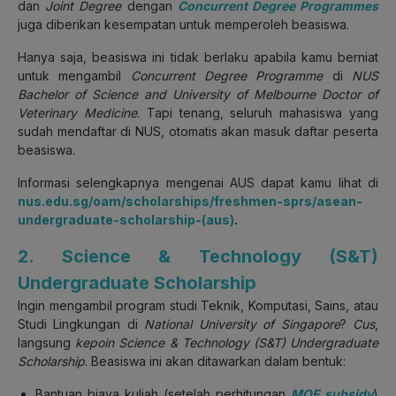
dan
Joint Degree
dengan
Concurrent Degree Programmes
juga diberikan kesempatan untuk memperoleh beasiswa.
Hanya saja, beasiswa ini tidak berlaku apabila kamu berniat
untuk mengambil
Concurrent Degree Programme
di
NUS
Bachelor of Science and University of Melbourne Doctor of
Veterinary Medicine
. Tapi tenang, seluruh mahasiswa yang
sudah mendaftar di NUS, otomatis akan masuk daftar peserta
beasiswa.
Informasi selengkapnya mengenai AUS dapat kamu lihat di
nus.edu.sg/oam/scholarships/freshmen-sprs/asean-
undergraduate-scholarship-(aus)
.
2. Science & Technology (S&T)
Undergraduate Scholarship
Ingin mengambil program studi Teknik, Komputasi, Sains, atau
Studi Lingkungan di
National University of Singapore
?
Cus
,
langsung
kepoin
Science & Technology (S&T) Undergraduate
Scholarship
. Beasiswa ini akan ditawarkan dalam bentuk:
Bantuan biaya kuliah (setelah perhitungan
MOE subsidy
)