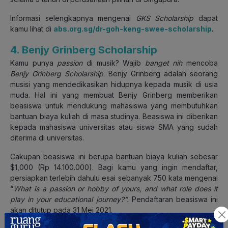
Informasi selengkapnya mengenai
GKS Scholarship
dapat
kamu lihat di
abs.org.sg/dr-goh-keng-swee-scholarship
.
4. Benjy Grinberg Scholarship
Kamu punya
passion
di musik? Wajib
banget nih
mencoba
Benjy Grinberg Scholarship
. Benjy Grinberg adalah seorang
musisi yang mendedikasikan hidupnya kepada musik di usia
muda. Hal ini yang membuat Benjy Grinberg memberikan
beasiswa untuk mendukung mahasiswa yang membutuhkan
bantuan biaya kuliah di masa studinya. Beasiswa ini diberikan
kepada mahasiswa universitas atau siswa SMA yang sudah
diterima di universitas.
Cakupan beasiswa ini berupa bantuan biaya kuliah sebesar
$1,000 (Rp 14.100.000). Bagi kamu yang ingin mendaftar,
persiapkan terlebih dahulu esai sebanyak 750 kata mengenai
“
What is a passion or hobby of yours, and what role does it
play in your educational journey?”.
Pendaftaran beasiswa ini
akan ditutup pada 31 Mei 2021.