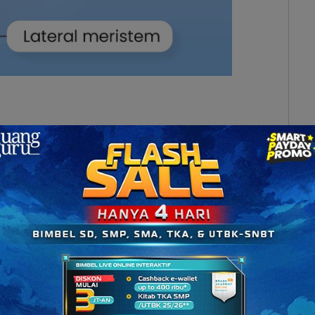
erfungsi sebagai penguat/penyokong tumbuhan
.
lakukan pembelahan ketika sudah mencapai usia
adalah
kolenkim dan sklerenkim
.
ringan penyokong pada organ tumbuhan yang masih
erkembangan. Sementara jaringan sklerenkim
der yang tebal karena mengandung zat lignin dan
yang sudah tidak mengadakan pertumbuhan dan
inspirasi dari Jaringan Tumbuhan, Ada Apa Saja,