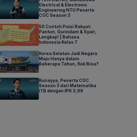
Electrical & Electronic
Engineering NTU Peserta
COC Season 3
50 Contoh Puisi Rakyat:
Pantun, Gurindam & Syair,
Lengkap! | Bahasa
Indonesia Kelas 7
Korea Selatan Jadi Negara
Maju Hanya dalam
Beberapa Tahun, Kok Bisa?
Bunayya, Peserta COC
Season 3 dari Matematika
ITB dengan IPK 3,99