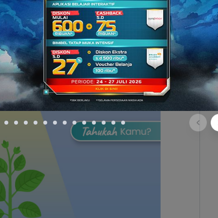
)
arenkim
. Jaringan inilah yang
mengisi ruang antar
 bagian tubuh tanaman, seperti batang, akar, dan
daun yaitu mesofil (palisade dan spons) di mana