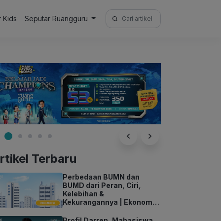
Search
r Kids
Seputar Ruangguru
for:
rtikel Terbaru
Perbedaan BUMN dan
BUMD dari Peran, Ciri,
Kelebihan &
Kekurangannya | Ekonomi
Kelas 11
Profil Darren, Mahasiswa