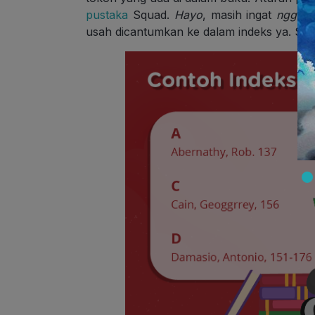
pustaka
Squad.
Hayo
, masih ingat
nggak
usah dicantumkan ke dalam indeks ya. Sam