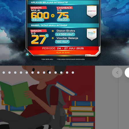
?
Oh iya
, kalau pengarangnya punya gelar
, nggak
bil liat contohnya
yuk
!