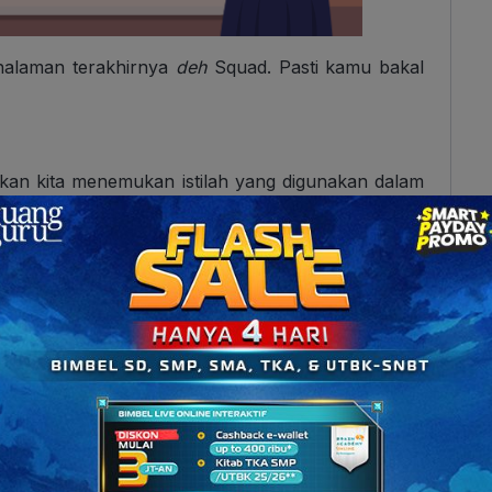
halaman terakhirnya
deh
Squad. Pasti kamu bakal
kan kita menemukan istilah yang digunakan dalam
embaca cepat (memindai) saja saat ingin mencari
rmasi di dalam buku. Berguna banget
kan
Squad?
ah halamannya sangat tebal.
Ilmiah dalam Bahasa Indonesia?
nya ada indeks pengarang (indeks nama) dan indeks
ks yang berisi daftar nama-nama pengarang atau
nulisan indeks pengarang sama seperti dalam
daftar