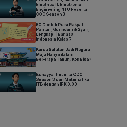
Electrical & Electronic
Engineering NTU Peserta
COC Season 3
50 Contoh Puisi Rakyat:
Pantun, Gurindam & Syair,
Lengkap! | Bahasa
Indonesia Kelas 7
Korea Selatan Jadi Negara
Maju Hanya dalam
Beberapa Tahun, Kok Bisa?
Bunayya, Peserta COC
Season 3 dari Matematika
ITB dengan IPK 3,99