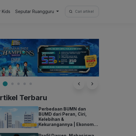
Search
r Kids
Seputar Ruangguru
for:
rtikel Terbaru
Perbedaan BUMN dan
BUMD dari Peran, Ciri,
Kelebihan &
Kekurangannya | Ekonomi
Kelas 11
Profil Darren, Mahasiswa