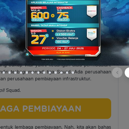
jadi alternatif dari lembaga keuangan yang ada
 masyarakat bisa menaruh harapan kalau lembaga
ang cukup vital yakni keuangan atau permodalan.
diri terbagi menjadi tiga Squad. Ada perusahaan
an perusahaan pembiayaan infrastruktur.
ll
Squad.
3 bentuk lembaga pembiayaan. Nah, kita akan bahas