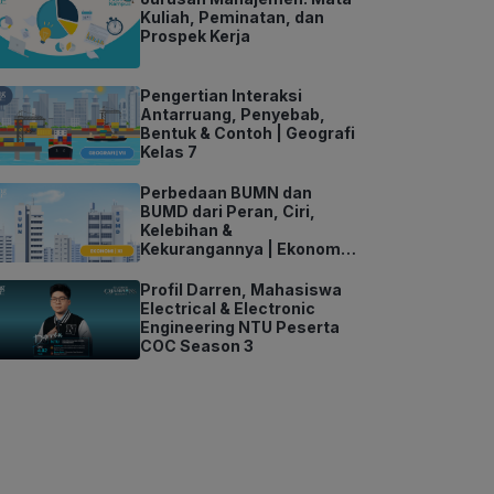
Kuliah, Peminatan, dan
Prospek Kerja
Pengertian Interaksi
Antarruang, Penyebab,
Bentuk & Contoh | Geografi
Kelas 7
Perbedaan BUMN dan
BUMD dari Peran, Ciri,
Kelebihan &
Kekurangannya | Ekonomi
Kelas 11
Profil Darren, Mahasiswa
Electrical & Electronic
Engineering NTU Peserta
COC Season 3