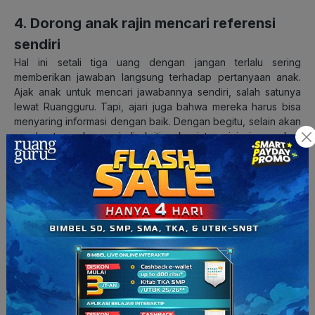
4. Dorong anak rajin mencari referensi
sendiri
Hal ini setali tiga uang dengan jangan terlalu sering
memberikan jawaban langsung terhadap pertanyaan anak.
Ajak anak untuk mencari jawabannya sendiri, salah satunya
lewat Ruangguru. Tapi, ajari juga bahwa mereka harus bisa
menyaring informasi dengan baik. Dengan begitu, selain akan
membuat anak menjadi kritis, kegiatan ini juga akan
menumbuhkan minat baca anak dan membuat mereka
memiliki wawasan baru.
5. Biarkan anak bereksplorasi
Sebagai orang tua, pasti selalu ingin membimbing atau
mengarahkan anak dalam melakukan segala hal. Namun,
sering kali, hal ini membatasi anak untuk bertindak dengan
caranya sendiri. Ketika anak dihadapkan pada masalah, orang
tua akan mengambil alih untuk menyelesaikannya. Akibatnya,
anak terbiasa bergantung pada orang tua. Mereka tidak