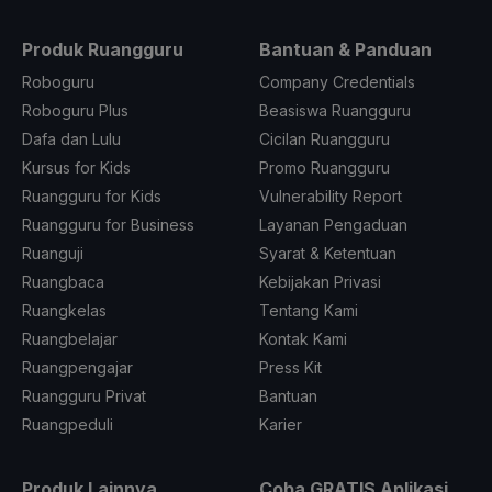
Produk Ruangguru
Bantuan & Panduan
Roboguru
Company Credentials
Roboguru Plus
Beasiswa Ruangguru
Dafa dan Lulu
Cicilan Ruangguru
Kursus for Kids
Promo Ruangguru
Ruangguru for Kids
Vulnerability Report
Ruangguru for Business
Layanan Pengaduan
Ruanguji
Syarat & Ketentuan
Ruangbaca
Kebijakan Privasi
Ruangkelas
Tentang Kami
Ruangbelajar
Kontak Kami
Ruangpengajar
Press Kit
Ruangguru Privat
Bantuan
Ruangpeduli
Karier
Produk Lainnya
Coba GRATIS Aplikasi