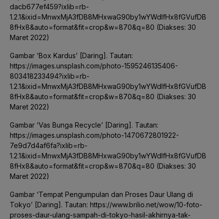
dacb677ef459?ixlib=rb-
1.2.1&ixid=MnwxMjA3fDB8MHxwaG90by1wYWdlfHx8fGVufDB
8fHx8&auto=format&fit=crop&w=870&q=80 (Diakses: 30
Maret 2022)
Gambar ‘Box Kardus’ [Daring]. Tautan:
https://images.unsplash.com/photo-1595246135406-
803418233494?ixlib=rb-
1.2.1&ixid=MnwxMjA3fDB8MHxwaG90by1wYWdlfHx8fGVufDB
8fHx8&auto=format&fit=crop&w=870&q=80 (Diakses: 30
Maret 2022)
Gambar ‘Vas Bunga Recycle’ [Daring]. Tautan:
https://images.unsplash.com/photo-1470672801922-
7e9d7d4af6fa?ixlib=rb-
1.2.1&ixid=MnwxMjA3fDB8MHxwaG90by1wYWdlfHx8fGVufDB
8fHx8&auto=format&fit=crop&w=870&q=80 (Diakses: 30
Maret 2022)
Gambar ‘Tempat Pengumpulan dan Proses Daur Ulang di
Tokyo’ [Daring]. Tautan: https://www.brilio.net/wow/10-foto-
proses-daur-ulang-sampah-di-tokyo-hasil-akhirnya-tak-