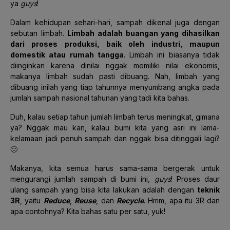
ya
guys
!
Dalam kehidupan sehari-hari, sampah dikenal juga dengan
sebutan limbah.
Limbah adalah buangan yang dihasilkan
dari proses produksi, baik oleh industri, maupun
domestik atau rumah tangga
. Limbah ini biasanya tidak
diinginkan karena dinilai nggak memiliki nilai ekonomis,
makanya limbah sudah pasti dibuang. Nah, limbah yang
dibuang inilah yang tiap tahunnya menyumbang angka pada
jumlah sampah nasional tahunan yang tadi kita bahas.
Duh, kalau setiap tahun jumlah limbah terus meningkat, gimana
ya? Nggak mau kan, kalau bumi kita yang asri ini lama-
kelamaan jadi penuh sampah dan nggak bisa ditinggali lagi?
🙁
Makanya, kita semua harus sama-sama bergerak untuk
mengurangi jumlah sampah di bumi ini,
guys
! Proses daur
ulang sampah yang bisa kita lakukan adalah dengan
teknik
3R
, yaitu
Reduce
,
Reuse
, dan
Recycle
. Hmm, apa itu 3R dan
apa contohnya? Kita bahas satu per satu, yuk!