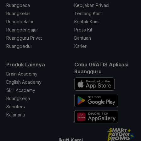
Ruangbaca
Kebijakan Privasi
Ruangkelas
Tentang Kami
Ruangbelajar
Kontak Kami
Ruangpengajar
Press Kit
Ruangguru Privat
Bantuan
Ruangpeduli
Karier
Produk Lainnya
Coba GRATIS Aplikasi
Ruangguru
Brain Academy
English Academy
Skill Academy
Ruangkerja
Schoters
Kalananti
Ikuti Kami