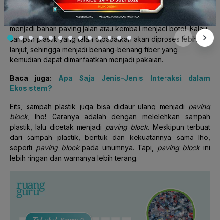
dipadatkan menggunakan mesin. Nah, sampah kaca yang
sudah dipecahkan kemudian dikumpulkan dan didaur ulang
menjadi bahan paving jalan atau kembali menjadi botol. Kalau
sampah plastik yang telah dipadatkan akan diproses lebih
lanjut, sehingga menjadi benang-benang fiber yang
kemudian dapat dimanfaatkan menjadi pakaian.
Baca juga:
Apa Saja Jenis-Jenis Interaksi dalam
Ekosistem?
Eits, sampah plastik juga bisa didaur ulang menjadi
paving
block
, lho! Caranya adalah dengan melelehkan sampah
plastik, lalu dicetak menjadi
paving block
. Meskipun terbuat
dari sampah plastik, bentuk dan kekuatannya sama lho,
seperti
paving block
pada umumnya. Tapi,
paving block
ini
lebih ringan dan warnanya lebih terang.