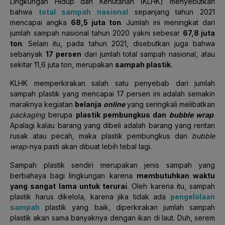
Lingkungan Hidup dan Kehutanan (KLHK) menyebutkan
bahwa
total sampah nasional
sepanjang tahun 2021
mencapai angka
68,5 juta ton
. Jumlah ini meningkat dari
jumlah sampah nasional tahun 2020 yakni sebesar
67,8 juta
ton
. Selain itu, pada tahun 2021, disebutkan juga bahwa
sebanyak
17 persen
dari jumlah total sampah nasional, atau
sekitar 11,6 juta ton, merupakan
sampah plastik
.
KLHK memperkirakan salah satu penyebab dari jumlah
sampah plastik yang mencapai 17 persen ini adalah semakin
maraknya kegiatan
belanja
online
yang seringkali melibatkan
packaging
berupa
plastik pembungkus dan
bubble wrap
.
Apalagi kalau barang yang dibeli adalah barang yang rentan
rusak atau pecah, maka plastik pembungkus dan
bubble
wrap
-nya pasti akan dibuat lebih tebal lagi.
Sampah plastik sendiri merupakan jenis sampah yang
berbahaya bagi lingkungan karena
membutuhkan waktu
yang sangat lama untuk terurai
. Oleh karena itu, sampah
plastik harus dikelola, karena jika tidak ada
pengelolaan
sampah
plastik yang baik, diperkirakan jumlah sampah
plastik akan sama banyaknya dengan ikan di laut. Duh, serem