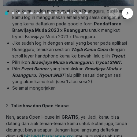
Pendaftaran Brawijaya Muda 2023 x Ruangguru
.
Jika kamu sudah mempunyai akun Ruangguru, pastikan
kamu log in menggunakan email yang sama dengan email
yang kamu daftarkan pada google form
Pendaftaran
Brawijaya Muda 2023 x Ruangguru
untuk mengikuti
tryout Brawijaya Muda 2023 x Ruangguru.
Jika sudah log in dengan email yang benar pada aplikasi
Ruangguru, temukan section
Wajib Kamu Coba
dengan
scroll layar handphone kamu ke bawah, lalu pilih
Tryout
.
Pilih ikon
Brawijaya Muda x Ruangguru: Tryout SNBT.
Pilih
Event Banner
yang bertuliskan
Brawijaya Muda x
Ruangguru: Tryout SNBT
lalu pilih sesuai dengan sesi
yang akan kamu ikuti (sesi 1 atau sesi 2).
Selamat mengerjakan!
3.
Talkshow dan Open House
Nah, acara Open House ini
GRATIS,
ya. Jadi, kamu bisa
datang dan ajak teman-teman kamu untuk ikutan juga, tanpa
dipungut biaya apapun. Jangan lupa langsung daftarkan
dirimu di
bit.ly/daftarbramudxrg
atau hubungi salah satu