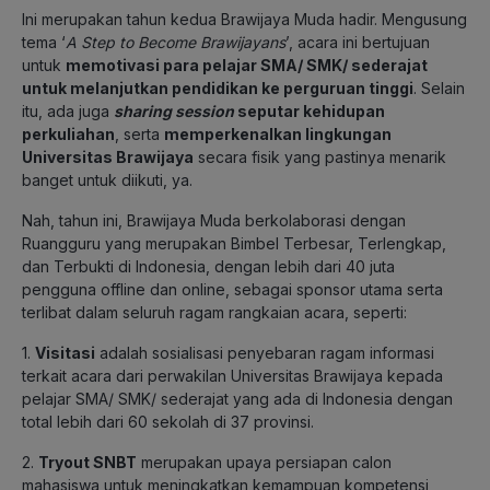
Ini merupakan tahun kedua Brawijaya Muda hadir. Mengusung
tema ‘
A Step to Become Brawijayans
’, acara ini bertujuan
untuk
memotivasi para pelajar SMA/ SMK/ sederajat
untuk melanjutkan pendidikan ke perguruan tinggi
. Selain
itu, ada juga
sharing session
seputar kehidupan
perkuliahan
, serta
memperkenalkan lingkungan
Universitas Brawijaya
secara fisik yang pastinya menarik
banget untuk diikuti, ya.
Nah, tahun ini,
Brawijaya Muda
berkolaborasi dengan
Ruangguru yang merupakan Bimbel Terbesar, Terlengkap,
dan Terbukti di Indonesia, dengan lebih dari 40 juta
pengguna offline dan online, sebagai sponsor utama serta
terlibat dalam seluruh ragam rangkaian acara, seperti:
1.
Visitasi
adalah sosialisasi penyebaran ragam informasi
terkait acara dari perwakilan Universitas Brawijaya kepada
pelajar SMA/ SMK/ sederajat yang ada di Indonesia dengan
total lebih dari 60 sekolah di 37 provinsi.
2.
Tryout SNBT
merupakan upaya persiapan calon
mahasiswa untuk meningkatkan kemampuan kompetensi