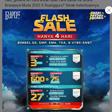
Brawijaya Muda 2023 X Ruangguru? Simak ketentuannya
berikut ini, ya!
1.
Visitasi → Mahasiswa Universitas Brawijaya akan ke
sekolah-sekolahmu!
2.
Tryout
Untuk tryout ini dikenakan biaya sebesar
Rp20.000,00
saja,
gais. Pastikan kamu sudah mendaftarkan diri untuk acara
Brawijaya Muda 2023 X Ruangguru di
bit.ly/daftarbramudxrg
.
Lalu, kamu bisa mengikuti tryout-
nya dengan mengikuti langkah-langkah berikut:
Tryout dapat diakses melalui
aplikasi Ruangguru
atau
website Ruangguru
di
app.ruangguru.com/ruanguji
.
Lalu, pilih ikon
Brawijaya Muda X Ruangguru: SNBT
.
Kamu bisa
download aplikasi
Ruangguru via Google Play
Store atau Apps Store.
Jika belum mempunyai akun Ruangguru, daftarkan diri
kamu dengan menggunakan email yang sama dengan
email yang kamu lampirkan atau isi pada google form