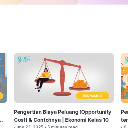
Pengertian Biaya Peluang (Opportunity
Pe
Cost) & Contohnya | Ekonomi Kelas 10
te
June 23, 2025
• 5 minutes read
• 6
Ke