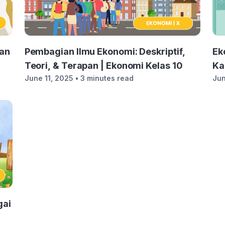
uan
Pembagian Ilmu Ekonomi: Deskriptif,
Ek
Teori, & Terapan | Ekonomi Kelas 10
Ka
June 11, 2025
• 3 minutes read
Jun
Ek
gai