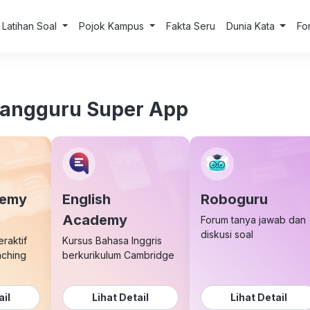
Latihan Soal
Pojok Kampus
Fakta Seru
Dunia Kata
Fo
uangguru Super App
demy
English
Roboguru
Academy
Forum tanya jawab dan
diskusi soal
eraktif
Kursus Bahasa Inggris
aching
berkurikulum Cambridge
ail
Lihat Detail
Lihat Detail