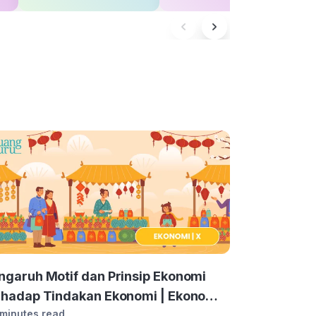
ngaruh Motif dan Prinsip Ekonomi
rhadap Tindakan Ekonomi | Ekonomi
 minutes read
las 10