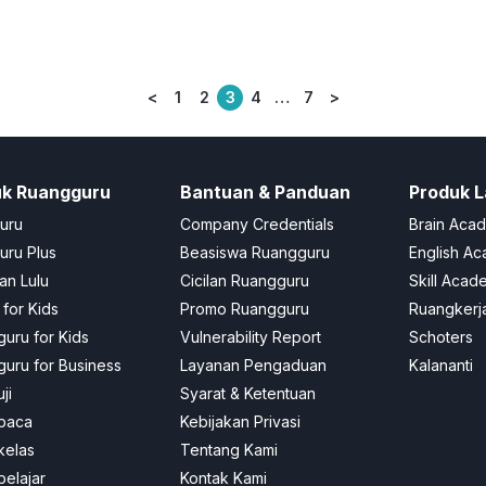
<
1
2
3
4
…
7
>
Posts
pagination
uk Ruangguru
Bantuan & Panduan
Produk L
uru
Company Credentials
Brain Aca
ru Plus
Beasiswa Ruangguru
English A
an Lulu
Cicilan Ruangguru
Skill Acad
 for Kids
Promo Ruangguru
Ruangkerj
uru for Kids
Vulnerability Report
Schoters
uru for Business
Layanan Pengaduan
Kalananti
ji
Syarat & Ketentuan
baca
Kebijakan Privasi
kelas
Tentang Kami
elajar
Kontak Kami