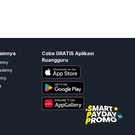
ainnya
Coba GRATIS Aplikasi
Ruangguru
demy
cademy
emy
a