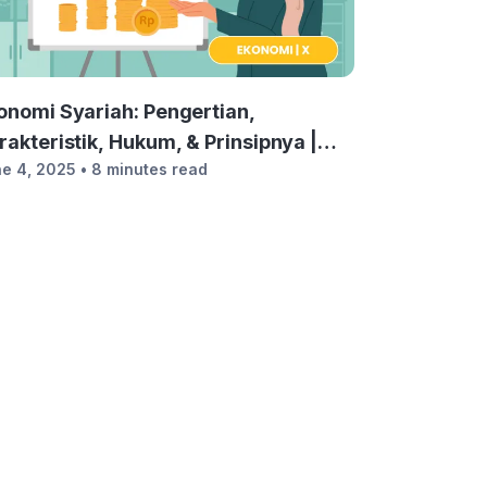
onomi Syariah: Pengertian,
rakteristik, Hukum, & Prinsipnya |
e 4, 2025
• 8 minutes read
onomi Kelas 10