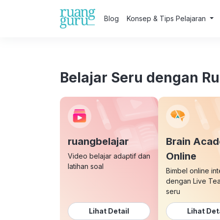
Blog
Konsep & Tips Pelajaran
Belajar Seru dengan R
ruangbelajar
Brain Aca
Online
Video belajar adaptif dan
latihan soal
Bimbel online int
dengan Live Te
seru
Lihat Detail
Lihat Det