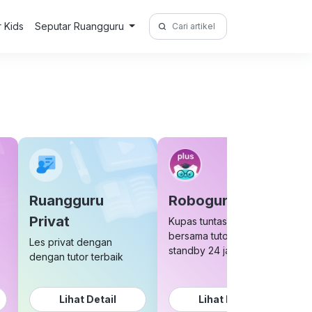
Search
r Kids
Seputar Ruangguru
for:
Ruangguru
Roboguru Plus
Privat
Kupas tuntas soal sulit
bersama tutor yang
Les privat dengan
standby 24 jam
dengan tutor terbaik
Lihat Detail
Lihat Detail