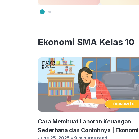
Ekonomi SMA Kelas 10
Cara Membuat Laporan Keuangan
Sederhana dan Contohnya | Ekonomi
June 25, 2025
• 9 minutes read
Kelas 10